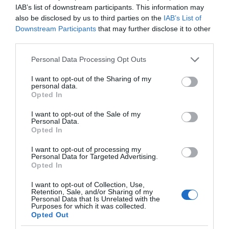
οποίοι από τις ευρωεκλογές του 2024 έχουν…
IAB’s list of downstream participants. This information may
κουνήσει μαντίλι.
also be disclosed by us to third parties on the
IAB’s List of
Downstream Participants
that may further disclose it to other
Κάπως έτσι, ο Αντώνης Σαμαράς πορεύεται ως
third parties.
ήρεμη δύναμη στον δρόμο προς τις επόμενες
Please note that this website/app uses one or more Google
Personal Data Processing Opt Outs
εκλογές, χαμογελώντας με νόημα για όσους του
services and may gather and store information including but
επιτίθενται.
not limited to your visit or usage behaviour. You may click to
I want to opt-out of the Sharing of my
personal data.
grant or deny consent to Google and its third-party tags to
Opted In
ΤΟ ΠΑΡΟΝ
use your data for below specified purposes in below Google
consent section.
I want to opt-out of the Sale of my
Personal Data.
Opted In
I want to opt-out of processing my
Personal Data for Targeted Advertising.
Opted In
ΤΟ ΠΑΡΟΝ: Ρυθμιστής
Προβληματίζει το
I want to opt-out of Collection, Use,
ο Αντώνης Σαμαράς –
κύμα φυγής των
Retention, Sale, and/or Sharing of my
Απειλή για ΝΔ
συνταξιούχων
Personal Data that Is Unrelated with the
Purposes for which it was collected.
Opted Out