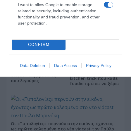
σε κάθε παραλία φέτος!
I want to allow Google to enable storage
related to security, including authentication
functionality and fraud prevention, and other
user protection.
CONFIRM
Πεινάς και εσύ μετά το
ξενύχτι; 5 καντίνες
Data Deletion
Data Access
Privacy Policy
Πώς να ξεφλουδίζεις
στην Αθήνα που
εύκολα το σκόρδο – Το
σώζουν τις βραδινές
kitchen trick που κάθε
σου λιγούρες
foodie πρέπει να ξέρει
Οι «Τυπολογίες» περνούν στην εικόνα, έχοντας
ως πρώτο καλεσμένο στο νέο vidcast τον Παύλο