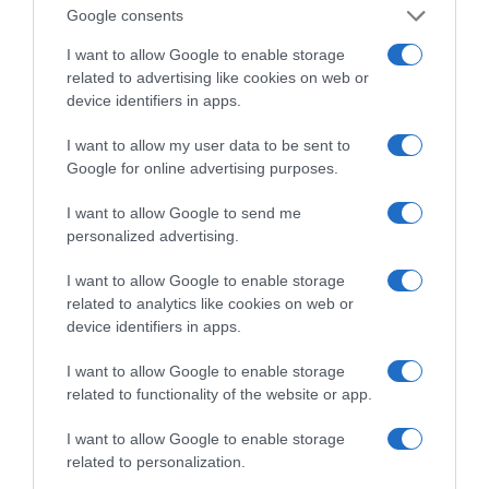
Google consents
I want to allow Google to enable storage
related to advertising like cookies on web or
device identifiers in apps.
της Ζωής μας
I want to allow my user data to be sent to
Οι άνθρωποι, οι αυθεντικές ιστορίες,
Google for online advertising purposes.
το ελληνικό καλοκαίρι και ένας
πολιτισμός που μας ενώνει κάθε μέρα.
I want to allow Google to send me
personalized advertising.
ΌΣΑ ΧΡΕΙΆΖΕΣΑΙ
ΓΙΑ ΤΟ ΚΑΛΟΚΑΊΡΙ ΣΟΥ →
I want to allow Google to enable storage
related to analytics like cookies on web or
device identifiers in apps.
ΡΟΗ ΕΙΔΗΣΕΩΝ
I want to allow Google to enable storage
related to functionality of the website or app.
Ορθόδοξοι υπάρχουν και στα Βαλκάνια, κύριοι του
ΥΠΕΞ!
I want to allow Google to enable storage
related to personalization.
Ψυχρολουσία στην Τούμπα: Ο ΠΑΟΚ πλήρωσε το