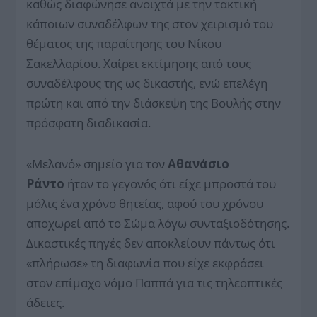
καθώς διαφώνησε ανοιχτά με την τακτική
κάποιων συναδέλφων της στον χειρισμό του
θέματος της παραίτησης του Νίκου
Σακελλαρίου. Χαίρει εκτίμησης από τους
συναδέλφους της ως δικαστής, ενώ επελέγη
πρώτη και από την διάσκεψη της Βουλής στην
πρόσφατη διαδικασία.
«Mελανό» σημείο για τον
Αθανάσιο
Ράντο
ήταν το γεγονός ότι είχε μπροστά του
μόλις ένα χρόνο θητείας, αφού του χρόνου
αποχωρεί από το Σώμα λόγω συνταξιοδότησης.
Δικαστικές πηγές δεν αποκλείουν πάντως ότι
«πλήρωσε» τη διαφωνία που είχε εκφράσει
στον επίμαχο νόμο Παππά για τις τηλεοπτικές
άδειες.