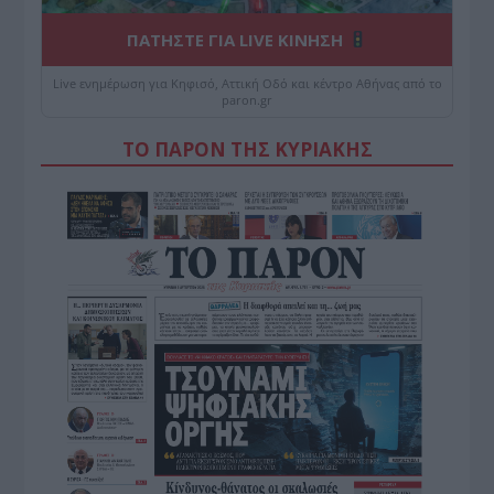
ΠΑΤΗΣΤΕ ΓΙΑ LIVE ΚΙΝΗΣΗ
Live ενημέρωση για Κηφισό, Αττική Οδό και κέντρο Αθήνας από το
paron.gr
ΤΟ ΠΑΡΟΝ ΤΗΣ ΚΥΡΙΑΚΗΣ