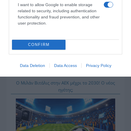
«μπλακ άουτ» των 17 δευτερολέπτων και τρέχει για
I want to allow Google to enable storage
related to security, including authentication
την ανατροπή στο Βέλγιο
functionality and fraud prevention, and other
ΠΑΟΚ – Άντερλεχτ LIVE: Η τηλεοπτική μετάδοση του
user protection.
αγώνα (OPEN)
Στη Μύκονο βρίσκεται η Nicole Kidman: Γεύμα στο
CONFIRM
Nammos μαζί με Zoe Saldaña και Omar Epps
Ρένα Δούρου: Θολή συμφωνία που αφήνει ανοικτά
ερωτήματα σχετικά με τα κυριαρχικά δικαιώματα της
Data Deletion
Data Access
Privacy Policy
Ελλάδας έναντι της τουρκικής επιθετικότητας
Ο Μιλάν Βιτάλις στην ΑΕΚ μέχρι το 2030! Ο νέος
ηγέτης;