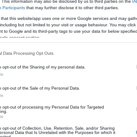
. This information may also be disclosed by us to third parties on the
IA
Ο καιρός των επομένων ημερών:
Participants
that may further disclose it to other third parties.
Κανονικός Αύγουστος με δυνατούς
βοριάδες και σταδιακή άνοδο της
 that this website/app uses one or more Google services and may gath
θερμοκρασίας
including but not limited to your visit or usage behaviour. You may click 
 to Google and its third-party tags to use your data for below specifi
ogle consent section.
l Data Processing Opt Outs
o opt-out of the Sharing of my personal data.
In
o opt-out of the Sale of my Personal Data.
In
to opt-out of processing my Personal Data for Targeted
ing.
In
o opt-out of Collection, Use, Retention, Sale, and/or Sharing
ersonal Data that Is Unrelated with the Purposes for which it
lected.