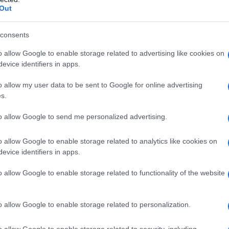
ΡΟ
Out
Ορθ
consents
ΥΠΕ
Ψυ
o allow Google to enable storage related to advertising like cookies on
«μπ
evice identifiers in apps.
ανα
o allow my user data to be sent to Google for online advertising
ΠΑΟ
s.
αγ
Στη
to allow Google to send me personalized advertising.
Nam
Ρέν
o allow Google to enable storage related to analytics like cookies on
ερω
evice identifiers in apps.
Ελλ
o allow Google to enable storage related to functionality of the website
Ο Μ
o allow Google to enable storage related to personalization.
o allow Google to enable storage related to security, including