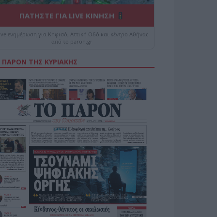
ΠΑΤΗΣΤΕ ΓΙΑ LIVE ΚΙΝΗΣΗ
ive ενημέρωση για Κηφισό, Αττική Οδό και κέντρο Αθήνας
από το paron.gr
 ΠΑΡΟΝ ΤΗΣ ΚΥΡΙΑΚΗΣ