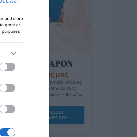
B’s List of
er and store
to grant or
ed purposes
της Ζωής μας
Οι άνθρωποι, οι αυθεντικές ιστορίες,
το ελληνικό καλοκαίρι και ένας
πολιτισμός που μας ενώνει κάθε μέρα.
ΌΣΑ ΧΡΕΙΆΖΕΣΑΙ
ΓΙΑ ΤΟ ΚΑΛΟΚΑΊΡΙ ΣΟΥ →