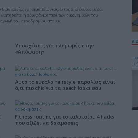
 διαδικασίες χρησιμοποιώντας, εκτός από ένδικα μέσα,
διατηρείται η αδιαφάνεια περί των οικονομικών του
σαγωγή του αεροδρομίου στο ΧΑ.
VI
Υποσχέσεις για πληρωμές στην
«Απόφαση»
ΠΑ
ΕΠ
Αυτό το εύκολο hairstyle παραλίας είναι
ό,τι πιο chic για τα beach looks σου
Η
Fitness routine για το καλοκαίρι: 4 hacks
Κου
που αξίζει να δοκιμάσεις
περ
στή
και