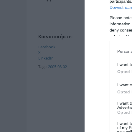
participants
Downstream 
Please note
information 
deny consent
Κοινοποιήστε:
in below Go
Facebook
Persona
X
LinkedIn
I want t
Tags:
2005-08-02
Opted 
I want t
Opted 
I want 
Advertis
Opted 
I want t
of my P
was col