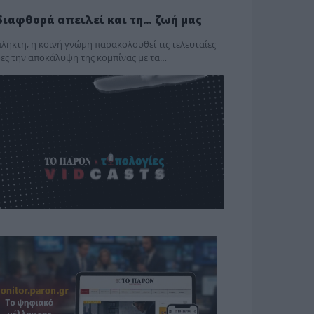
διαφθορά απειλεί και τη… ζωή μας
ληκτη, η κοινή γνώμη παρακολουθεί τις τελευταίες
ες την αποκάλυψη της κο­μπίνας με τα…