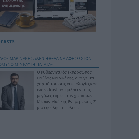
DCASTS
ΥΛΟΣ ΜΑΡΙΝΑΚΗΣ: «ΔΕΝ ΗΘΕΛΑ ΝΑ ΑΦΗΣΩ ΣΤΟΝ
ΟΜΕΝΟ ΜΙΑ ΚΑΥΤΗ ΠΑΤΑΤΑ»
Ο κυβερνητικός εκπρόσωπος,
Παύλος Μαρινάκης, ανοίγει τα
χαρτιά του στις «Τυπολογίες» σε
ένα vidcast που μιλάει για τις
μεγάλες τομές στον χώρο των
Μέσων Μαζικής Ενημέρωσης. Σε
μια εφ’ όλης της ύλης
συνέντευξη στον Βασίλη
φόπουλο, αναλύει το χρονοδιάγραμμα για τις
ιφερειακές και ραδιοφωνικές άδειες, το πακέτο
ριξης των 80 εκατομμυρίων ευρώ για τον Τύπο, αλλά
 την πρωτοβουλία για την άρση της ανωνυμίας στο