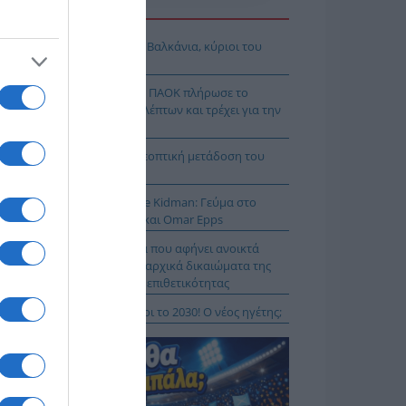
Η ΕΙΔΗΣΕΩΝ
όδοξοι υπάρχουν και στα Βαλκάνια, κύριοι του
Ξ!
χρολουσία στην Τούμπα: Ο ΠΑΟΚ πλήρωσε το
λακ άουτ» των 17 δευτερολέπτων και τρέχει για την
τροπή στο Βέλγιο
Κ – Άντερλεχτ LIVE: Η τηλεοπτική μετάδοση του
ώνα (OPEN)
 Μύκονο βρίσκεται η Nicole Kidman: Γεύμα στο
mos μαζί με Zoe Saldaña και Omar Epps
α Δούρου: Θολή συμφωνία που αφήνει ανοικτά
τήματα σχετικά με τα κυριαρχικά δικαιώματα της
άδας έναντι της τουρκικής επιθετικότητας
ιλάν Βιτάλις στην ΑΕΚ μέχρι το 2030! Ο νέος ηγέτης;