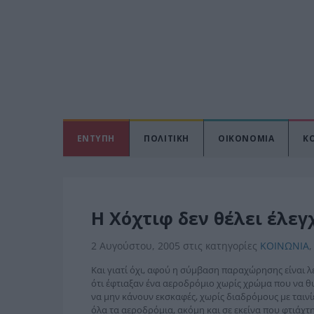
ΕΝΤΥΠΗ
ΠΟΛΙΤΙΚΗ
ΟΙΚΟΝΟΜΙΑ
Κ
H Xόχτιφ δεν θέλει έλεγ
2 Αυγούστου, 2005
στις κατηγορίες
ΚΟΙΝΩΝΙΑ
,
Και γιατί όχι, αφού η σύμβαση παραχώρησης είναι λ
ότι έφτιαξαν ένα αεροδρόμιο χωρίς χρώμα που να θυμ
να μην κάνουν εκσκαφές, χωρίς διαδρόμους με ταινίε
όλα τα αεροδρόμια, ακόμη και σε εκείνα που φτιάχτη