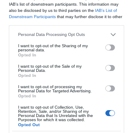
IAB’s list of downstream participants. This information may
Κοινοποιήστε:
also be disclosed by us to third parties on the
IAB’s List of
Downstream Participants
that may further disclose it to other
Facebook
third parties.
X
Please note that this website/app uses one or more Google
Personal Data Processing Opt Outs
LinkedIn
services and may gather and store information including but
not limited to your visit or usage behaviour. You may click to
I want to opt-out of the Sharing of my
Tags:
apopsis
,
Γιάννης Σαρακιώτης
,
γράφουν
,
personal data.
grant or deny consent to Google and its third-party tags to
Opted In
ΠΟΛΙΤΙΚΗ
,
ΣΤΕΓΑΣΤΙΚΗ ΚΡΙΣΗ
,
ΤΟ ΠΑΡΟΝ ΤΗΣ
use your data for below specified purposes in below Google
ΚΥΡΙΑΚΗΣ
consent section.
I want to opt-out of the Sale of my
Personal Data.
Opted In
I want to opt-out of processing my
Personal Data for Targeted Advertising.
Opted In
I want to opt-out of Collection, Use,
Retention, Sale, and/or Sharing of my
Personal Data that Is Unrelated with the
Purposes for which it was collected.
Opted Out
Η διαφθορά απειλεί και τη… ζωή μας