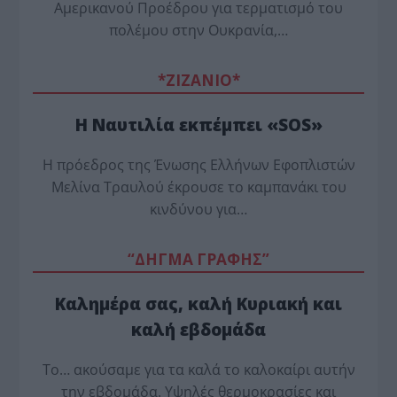
Αμερικανού Προέδρου για τερματισμό του
πολέμου στην Ουκρανία,…
*ZΙΖΑΝΙΟ*
Η Ναυτιλία εκπέμπει «SOS»
Η πρόεδρος της Ένωσης Ελλήνων Εφοπλιστών
Μελίνα Τραυλού έ­κρουσε το καμπανάκι του
κινδύνου για…
“ΔΗΓΜΑ ΓΡΑΦΗΣ”
Καλημέρα σας, καλή Κυριακή και
καλή εβδομάδα
Το… ακούσαμε για τα καλά το καλοκαίρι αυτήν
την εβδομάδα. Υψηλές θερμοκρασίες και