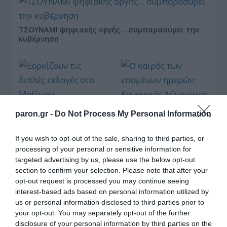
ΤΣΟΥΝΑΜΙ ψηφιακής οργής… συμπαρασύρει την
κυβέρνηση
Ξορκίζουν τις διπλές
paron.gr -
Do Not Process My Personal Information
εκλογές στο Μαξίμου
If you wish to opt-out of the sale, sharing to third parties, or
processing of your personal or sensitive information for
targeted advertising by us, please use the below opt-out
Ο καιρός των
section to confirm your selection. Please note that after your
επομένων ημερών:
opt-out request is processed you may continue seeing
Κανονικός Αύγουστος
interest-based ads based on personal information utilized by
με δυνατούς βοριάδες
και σταδιακή άνοδο
us or personal information disclosed to third parties prior to
της θερμοκρασίας
your opt-out. You may separately opt-out of the further
disclosure of your personal information by third parties on the