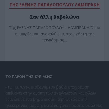
TΗΣ ΕΛΕΝΗΣ ΠΑΠΑΔΟΠΟΥΛΟΥ ΛΑΜΠΡΑΚΗ
Σαν άλλη Βαβυλώνα
Της ΕΛΕΝΗΣ ΠΑΠΑΔΟΠΟΥΛΟΥ – ΛΑΜΠΡΑΚΗ Όταν
οι μικρές μου ανακαλύψεις στον χάρτη της
παγκόσμιας…
ΤΟ ΠΑΡΟΝ ΤΗΣ ΚΥΡΙΑΚΗΣ
«ΤΟ ΠΑΡΟΝ», αισθανόμενο βαθιά υποχρέωση
απέναντι στην αγάπη των αναγνωστών και φίλων
του, έκανε ένα βήμα ακόμη περνώντας στην
ηλεκτρονική μορφή, ώστε να γίνει προσιτό σε όλους