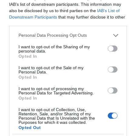
IAB’s list of downstream participants. This information may
also be disclosed by us to third parties on the
IAB’s List of
Downstream Participants
that may further disclose it to other
third parties.
Please note that this website/app uses one or more Google
Personal Data Processing Opt Outs
services and may gather and store information including but
not limited to your visit or usage behaviour. You may click to
I want to opt-out of the Sharing of my
personal data.
grant or deny consent to Google and its third-party tags to
Opted In
use your data for below specified purposes in below Google
consent section.
I want to opt-out of the Sale of my
Personal Data.
Opted In
I want to opt-out of processing my
της Ζωής μας
Personal Data for Targeted Advertising.
Opted In
Οι άνθρωποι, οι αυθεντικές ιστορίες,
το ελληνικό καλοκαίρι και ένας
I want to opt-out of Collection, Use,
πολιτισμός που μας ενώνει κάθε μέρα.
Retention, Sale, and/or Sharing of my
Personal Data that Is Unrelated with the
Purposes for which it was collected.
Opted Out
ΌΣΑ ΧΡΕΙΆΖΕΣΑΙ
ΓΙΑ ΤΟ ΚΑΛΟΚΑΊΡΙ ΣΟΥ →