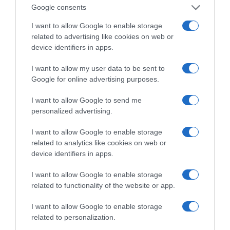
Google consents
I want to allow Google to enable storage
ΡΟΗ ΕΙΔΗΣΕΩΝ
related to advertising like cookies on web or
device identifiers in apps.
Χάνει το στοίχημα με τα «κόκκινα» δάνεια η
I want to allow my user data to be sent to
κυβέρνηση
Google for online advertising purposes.
LIVE: Η Θεία Λειτουργία της Μεταμορφώσεως του
I want to allow Google to send me
Σωτήρος
personalized advertising.
Ξύπνησαν, αλλά για τους λάθος λόγους…
I want to allow Google to enable storage
Παναθηναϊκός – ΤΣΣΚΑ 1948 1-1: «Στραβοπάτημα»
related to analytics like cookies on web or
στο ΟΑΚΑ
device identifiers in apps.
GSI: Στο έργο διασύνδεσης Ελλάδας-Κύπρου η
I want to allow Google to enable storage
Meridiam
related to functionality of the website or app.
ΕΛ.Α.Σ Να μην πανηγυρίζει η κυβέρνηση για έργο
I want to allow Google to enable storage
που έχει παγώσει εδώ και έναν χρόνο – Πότε θα
related to personalization.
ολοκληρωθεί το έργο του καλωδίου;