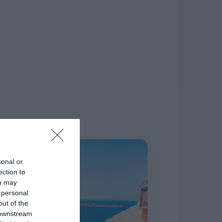
δίκτυο.
Η ΣΤΗΛΗ ΜΑΣ
sonal or
ection to
ou may
 personal
out of the
 downstream