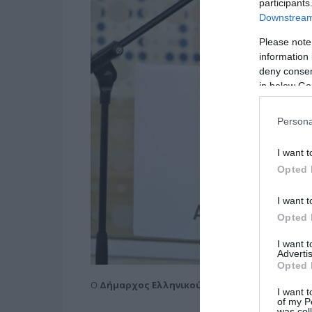
participants
Downstream 
Please note
information 
deny consent
in below Go
Persona
I want t
Opted 
I want t
Opted 
I want 
Advertis
Opted 
Ο
Δήμαρχος Ελληνικού – Αργυρούπολης Γιάν
I want t
of my P
was col