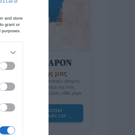
B’s List of
er and store
to grant or
ed purposes
της Ζωής μας
Οι άνθρωποι, οι αυθεντικές ιστορίες,
το ελληνικό καλοκαίρι και ένας
πολιτισμός που μας ενώνει κάθε μέρα.
ΌΣΑ ΧΡΕΙΆΖΕΣΑΙ
ΓΙΑ ΤΟ ΚΑΛΟΚΑΊΡΙ ΣΟΥ →