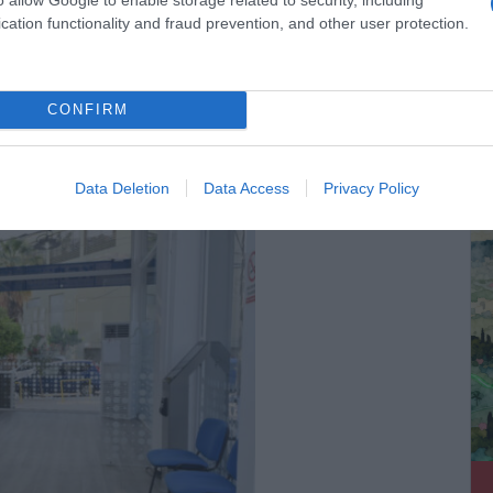
cation functionality and fraud prevention, and other user protection.
υ Μητροπολίτη Νέας Σμύρνης, ο Πανοσιολογιότατος
CONFIRM
τήρ Σπυρίδων, ενώ συμμετείχαν επίσης ο πατήρ Σπυρίδων από
ΔΕ
πό τον Ιερό Ναό Κοιμήσεως της Θεοτόκου.
Data Deletion
Data Access
Privacy Policy