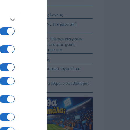
Η ΕΙΔΗΣΕΩΝ
νησαν, αλλά για τους λάθος λόγους…
αθηναϊκός – ΤΣΣΚΑ 1948 LIVE: Η τηλεοπτική
άδοση του αγώνα (ΣΚΑΪ)
μιλος AKTOR εξαγοράζει το 75% των εταιρειών
ΚΤΩΡ και THALIS στο πλαίσιο στρατηγικής
νεργασίας με τον Όμιλο ΜΟΤΟΡ ΟΪΛ
δυνος-θάνατος οι σκαλωσιές
ι βλέπουν τι γίνεται με τα καμένα εργοστάσια
ακύκλωσης
αμόρφωση του Σωτήρος: Τα έθιμα, ο συμβολισμός
 η αλλαγή του καιρού