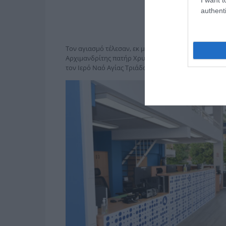
authenti
Τον αγιασμό τέλεσαν, εκ μέρους του Σεβασμιωτάτο
Αρχιμανδρίτης πατήρ Χρυσόστομος και ο διάκος πα
τον Ιερό Ναό Αγίας Τριάδας και ο πατήρ Γεώργιος α