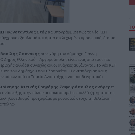
L
ΤΟ
ΚΕΠ Κωνσταντίνος Στέφας
υπογράμμισε πως το νέο ΚΕΠ
ι σύγχρονο εξοπλισμό και άρτια στελεχωμένο προσωπικό, έτοιμο
ια.
 Βασίλης Σπανάκης
συνεχάρη τον Δήμαρχο Γιάννη
«Ο Δήμος Ελληνικού – Αργυρούπολης είναι ένας από τους πιο
ριοχής αλλάζει συνεχώς και οι ανάγκες αυξάνονται. Το νέο ΚΕΠ
μευση του Δημάρχου που υλοποιείται. Η ανταπόκριση και η
ν πόρων από το Ταμείο Ανάπτυξης είναι υποδειγματική».
Διοίκησης Αττικής Γρηγόρης Ζαφειρόπουλος ανέφερε
:
ό ανάπτυξης στην πόλη και πρωτοπορεί σε πολλά ζητήματα της
ι αλληλοσεβασμό προχωράμε με μοναδικό στόχο τη βελτίωση
ς πόλης».