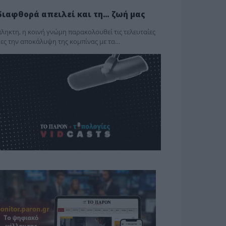
διαφθορά απειλεί και τη… ζωή μας
ληκτη, η κοινή γνώμη παρακολουθεί τις τελευταίες
ες την αποκάλυψη της κο­μπίνας με τα…