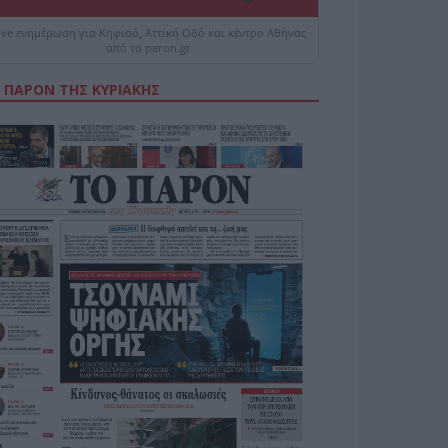
ive ενημέρωση για Κηφισό, Αττική Οδό και κέντρο Αθήνας
από το paron.gr
 ΠΑΡΟΝ ΤΗΣ ΚΥΡΙΑΚΗΣ