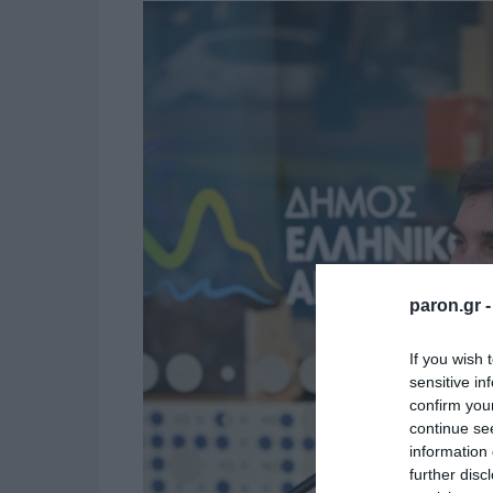
paron.gr 
If you wish 
sensitive in
confirm you
continue se
information 
further disc