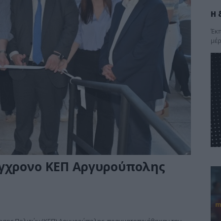
Η 
Έκπ
μέρ
ύγχρονο ΚΕΠ Αργυρούπολης
τησης Πολιτών (ΚΕΠ) Αργυρούπολης, πραγματοποιήθηκαν την