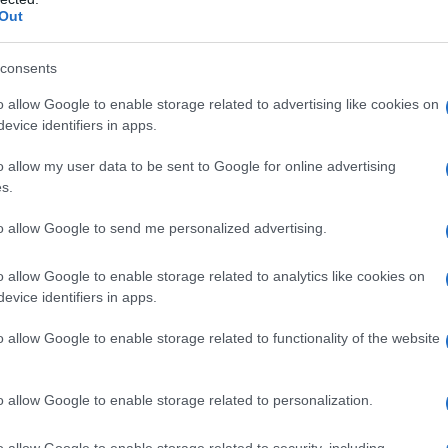
ΡΟ
 της πόλης μας, εξυπηρετώντας πολλαπλά τόσο από σημείο
Out
πλα στο Δημαρχείο. Βρισκόμαστε σε μια εποχή ψηφιακής
ρα και τις ανάγκες των μεγαλύτερων ηλικιακά συμπολιτών μας.
Ξύπ
ά κυρίως οι άνθρωποί του. Ευχαριστώ θερμά το προσωπικό που
consents
Παν
 σεβασμό. Συνεχίζουμε με έργα ουσίας για την πόλη μας.
μετ
o allow Google to enable storage related to advertising like cookies on
evice identifiers in apps.
Ο Ό
ργός Εσωτερικών και αρμόδιος για θέματα Τοπικής
ΗΛΕ
ρχης Νοτίου Τομέα Αθηνών Τζίνα Αδαμοπούλου, ο Γενικός
o allow my user data to be sent to Google for online advertising
συ
ς Γρηγόρης Ζαφειρόπουλος, εκπρόσωπος του Υφυπουργού
s.
ών, εργαζομένων του Δήμου, μελών των ΚΑΠΗ και κατοίκων της
Κίν
to allow Google to send me personalized advertising.
Όλο
αν
o allow Google to enable storage related to analytics like cookies on
Μετ
evice identifiers in apps.
και
o allow Google to enable storage related to functionality of the website
o allow Google to enable storage related to personalization.
o allow Google to enable storage related to security, including