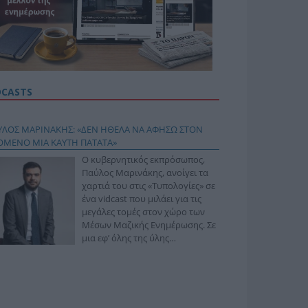
DCASTS
ΥΛΟΣ ΜΑΡΙΝΑΚΗΣ: «ΔΕΝ ΗΘΕΛΑ ΝΑ ΑΦΗΣΩ ΣΤΟΝ
ΟΜΕΝΟ ΜΙΑ ΚΑΥΤΗ ΠΑΤΑΤΑ»
Ο κυβερνητικός εκπρόσωπος,
Παύλος Μαρινάκης, ανοίγει τα
χαρτιά του στις «Τυπολογίες» σε
ένα vidcast που μιλάει για τις
μεγάλες τομές στον χώρο των
Μέσων Μαζικής Ενημέρωσης. Σε
μια εφ’ όλης της ύλης
συνέντευξη στον Βασίλη
φόπουλο, αναλύει το χρονοδιάγραμμα για τις
ιφερειακές και ραδιοφωνικές άδειες, το πακέτο
ριξης των 80 εκατομμυρίων ευρώ για τον Τύπο, αλλά
 την πρωτοβουλία για την άρση της ανωνυμίας στο