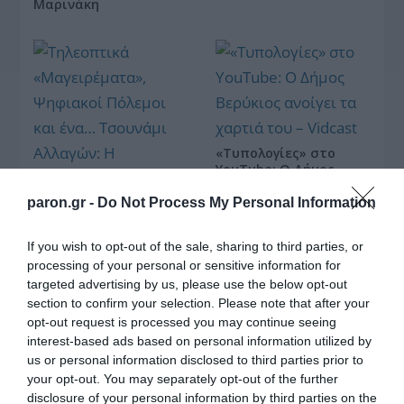
Μαρινάκη
«Τυπολογίες» στο
YouTube: Ο Δήμος
Βερύκιος ανοίγει τα
χαρτιά του – Vidcast
paron.gr -
Do Not Process My Personal Information
If you wish to opt-out of the sale, sharing to third parties, or
processing of your personal or sensitive information for
Τηλεοπτικά
targeted advertising by us, please use the below opt-out
«Μαγειρέματα»,
section to confirm your selection. Please note that after your
Ψηφιακοί Πόλεμοι και
opt-out request is processed you may continue seeing
ένα… Τσουνάμι
interest-based ads based on personal information utilized by
Αλλαγών: Η Εβδομάδα
που Ανακάτεψε την
us or personal information disclosed to third parties prior to
Τράπουλα των
your opt-out. You may separately opt-out of the further
Ελληνικών Media
disclosure of your personal information by third parties on the