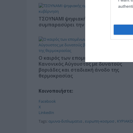
authenti
ΤΣΟΥΝΑΜΙ ψηφιακής οργής…
συμπαρασύρει την κυβέρνηση
Ο καιρός των επομένων ημερών:
Κανονικός Αύγουστος με δυνατούς
βοριάδες και σταδιακή άνοδο της
θερμοκρασίας
Κοινοποιήστε:
Facebook
X
LinkedIn
Tags:
αμυνα-διπλωματια
,
ευρωπη-κοσμοσ
,
ΚΥΡΙΑΚ