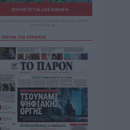
ΠΑΤΗΣΤΕ ΓΙΑ LIVE ΚΙΝΗΣΗ
ive ενημέρωση για Κηφισό, Αττική Οδό και κέντρο Αθήνας
από το paron.gr
 ΠΑΡΟΝ ΤΗΣ ΚΥΡΙΑΚΗΣ