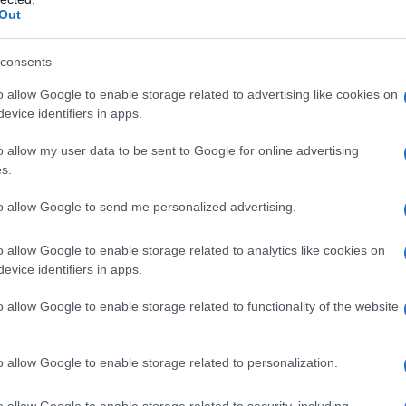
ΡΟ
Out
Όσ
consents
α
Πεινάς και εσύ μετά το ξενύχτι; 5
Σάκ
καντίνες στην Αθήνα που σώζουν τις
διό
o allow Google to enable storage related to advertising like cookies on
βραδινές σου λιγούρες
Βρυ
evice identifiers in apps.
Βου
o allow my user data to be sent to Google for online advertising
απο
s.
 –
Οι «Τυπολογίες» περνούν στην εικόνα,
ΕΡΤ
ρο
ι
έχοντας ως πρώτο καλεσμένο στο νέο
to allow Google to send me personalized advertising.
vidcast τον Παύλο Μαρινάκη
Έτο
Θα
o allow Google to enable storage related to analytics like cookies on
evice identifiers in apps.
Το 
ασφ
«Τυπολογίες» στο YouTube: Ο Δήμος
o allow Google to enable storage related to functionality of the website
Βο
Βερύκιος ανοίγει τα χαρτιά του – Vidcast
Η
λα
o allow Google to enable storage related to personalization.
o allow Google to enable storage related to security, including