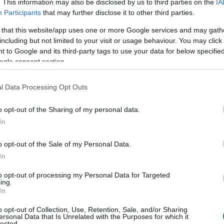
. This information may also be disclosed by us to third parties on the
IA
Participants
that may further disclose it to other third parties.
 that this website/app uses one or more Google services and may gath
including but not limited to your visit or usage behaviour. You may click 
 to Google and its third-party tags to use your data for below specifi
ogle consent section.
l Data Processing Opt Outs
o opt-out of the Sharing of my personal data.
Χρίστος Δήμας: «Προχωρούν τα έργα σε
In
όλο το μήκος του ΒΟΑΚ»
o opt-out of the Sale of my Personal Data.
In
to opt-out of processing my Personal Data for Targeted
ing.
In
Αυτός είναι ο λόγος που οι beauty lovers
η
αντικαθιστούν το μαύρο μολύβι με καφέ
o opt-out of Collection, Use, Retention, Sale, and/or Sharing
το καλοκαίρι
ersonal Data that Is Unrelated with the Purposes for which it
lected.