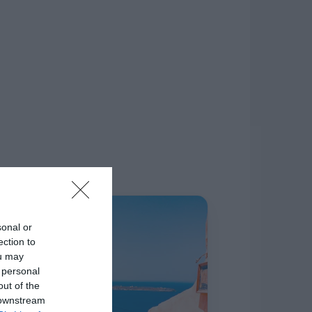
δίκτυο.
Η ΣΤΗΛΗ ΜΑΣ
sonal or
ection to
ou may
 personal
out of the
 downstream