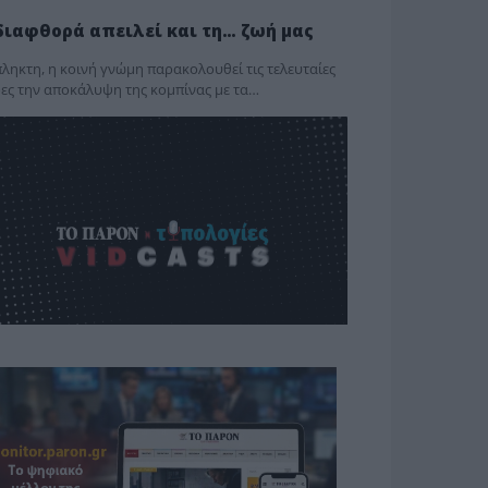
διαφθορά απειλεί και τη… ζωή μας
ληκτη, η κοινή γνώμη παρακολουθεί τις τελευταίες
ες την αποκάλυψη της κο­μπίνας με τα…