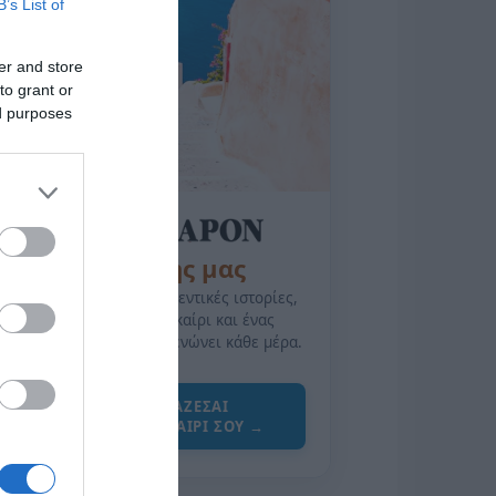
B’s List of
er and store
to grant or
ed purposes
της Ζωής μας
Οι άνθρωποι, οι αυθεντικές ιστορίες,
το ελληνικό καλοκαίρι και ένας
πολιτισμός που μας ενώνει κάθε μέρα.
ΌΣΑ ΧΡΕΙΆΖΕΣΑΙ
ΓΙΑ ΤΟ ΚΑΛΟΚΑΊΡΙ ΣΟΥ →