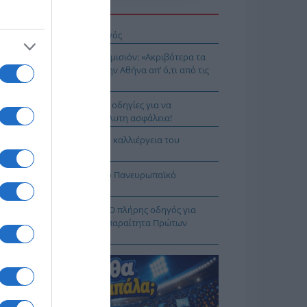
Η ΕΙΔΗΣΕΩΝ
ιος Νικάνωρ ο θαυματουργός
ης Αρναούτογλου προς Κομισιόν: «Ακριβότερα τα
δια από τους Ευζώνους στην Αθήνα απ’ ό,τι από τις
ξέλλες μέχρι την Ελλάδα»
τιές χωρίς ρίσκο: 8 χρυσές οδηγίες για να
λαμβάνεις το νερό με απόλυτη ασφάλεια!
3 – «Project Περιφέρεια»: Η καλλιέργεια του
δάκινου στη Νάουσα
ιμη η Λίμνη Στράτου για το Πανευρωπαϊκό
λάσσιου Σκι Νέων
φαρμακείο των διακοπών: Ο πλήρης οδηγός για
αλείς εξορμήσεις και τα απαραίτητα Πρώτων
ηθειών