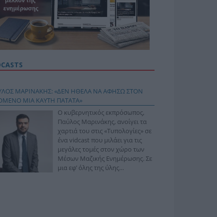
DCASTS
ΥΛΟΣ ΜΑΡΙΝΑΚΗΣ: «ΔΕΝ ΗΘΕΛΑ ΝΑ ΑΦΗΣΩ ΣΤΟΝ
ΟΜΕΝΟ ΜΙΑ ΚΑΥΤΗ ΠΑΤΑΤΑ»
Ο κυβερνητικός εκπρόσωπος,
Παύλος Μαρινάκης, ανοίγει τα
χαρτιά του στις «Τυπολογίες» σε
ένα vidcast που μιλάει για τις
μεγάλες τομές στον χώρο των
Μέσων Μαζικής Ενημέρωσης. Σε
μια εφ’ όλης της ύλης
συνέντευξη στον Βασίλη
φόπουλο, αναλύει το χρονοδιάγραμμα για τις
ιφερειακές και ραδιοφωνικές άδειες, το πακέτο
ριξης των 80 εκατομμυρίων ευρώ για τον Τύπο, αλλά
 την πρωτοβουλία για την άρση της ανωνυμίας στο