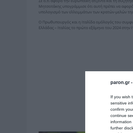
Σε ό,τι αφορά την ευρωπαϊκή ατζέντα και τη συζήτη
Μητσοτάκης υπογράμμισε ότι αυτή πρέπει να αφορά 
υπολογισμό των ελλειμμάτων των κρατών-μελών της
Ο Πρωθυπουργός και η Ιταλίδα ομόλογός του συμ
Ελλάδας – Ιταλίας το πρώτο εξάμηνο του 2024 στην Ι
paron.gr 
If you wish 
sensitive in
confirm you
continue se
information 
further disc