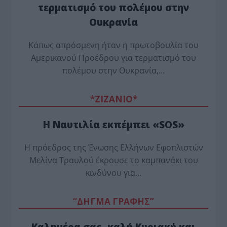
τερματισμό του πολέμου στην
Ουκρανία
Κάπως απρόσμενη ήταν η πρωτοβουλία του
Αμερικανού Προέδρου για τερματισμό του
πολέμου στην Ουκρανία,…
*ZΙΖΑΝΙΟ*
Η Ναυτιλία εκπέμπει «SOS»
Η πρόεδρος της Ένωσης Ελλήνων Εφοπλιστών
Μελίνα Τραυλού έ­κρουσε το καμπανάκι του
κινδύνου για…
“ΔΗΓΜΑ ΓΡΑΦΗΣ”
Καλημέρα σας, καλή Κυριακή και