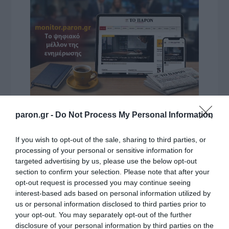
VIDCASTS
paron.gr -
Do Not Process My Personal Information
If you wish to opt-out of the sale, sharing to third parties, or
ΠΑΥΛΟΣ ΜΑΡΙΝΑΚΗΣ: «ΔΕΝ ΗΘΕΛΑ ΝΑ ΑΦΗΣΩ ΣΤΟΝ
processing of your personal or sensitive information for
ΕΠΟΜΕΝΟ ΜΙΑ ΚΑΥΤΗ ΠΑΤΑΤΑ»
targeted advertising by us, please use the below opt-out
section to confirm your selection. Please note that after your
Ο κυβερνητικός εκπρόσωπος,
opt-out request is processed you may continue seeing
Παύλος Μαρινάκης, ανοίγει τα
interest-based ads based on personal information utilized by
χαρτιά του στις «Τυπολογίες»
us or personal information disclosed to third parties prior to
σε ένα vidcast που μιλάει για
your opt-out. You may separately opt-out of the further
τις μεγάλες τομές στον χώρο
disclosure of your personal information by third parties on the