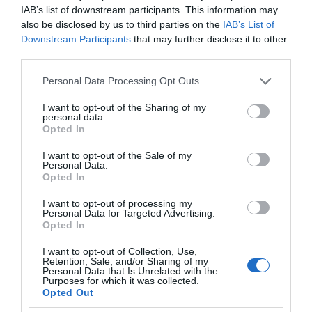
IAB’s list of downstream participants. This information may
των Μέσων Μαζικής
also be disclosed by us to third parties on the
IAB’s List of
Ενημέρωσης. Σε μια εφ’ όλης της ύλης
Downstream Participants
that may further disclose it to other
συνέντευξη στον Βασίλη Κουφόπουλο, αναλύει
third parties.
το χρονοδιάγραμμα για τις περιφερειακές και
Please note that this website/app uses one or more Google
ραδιοφωνικές άδειες, το πακέτο στήριξης των 80
Personal Data Processing Opt Outs
services and may gather and store information including but
εκατομμυρίων ευρώ για τον Τύπο, αλλά και την
not limited to your visit or usage behaviour. You may click to
I want to opt-out of the Sharing of my
πρωτοβουλία για την άρση της ανωνυμίας στο
personal data.
grant or deny consent to Google and its third-party tags to
Opted In
διαδίκτυο.
use your data for below specified purposes in below Google
consent section.
I want to opt-out of the Sale of my
Personal Data.
Opted In
I want to opt-out of processing my
Personal Data for Targeted Advertising.
Opted In
I want to opt-out of Collection, Use,
Retention, Sale, and/or Sharing of my
Personal Data that Is Unrelated with the
Purposes for which it was collected.
Opted Out