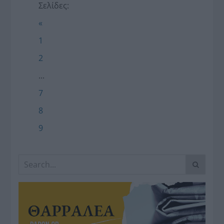
Σελίδες:
«
1
2
...
7
8
9