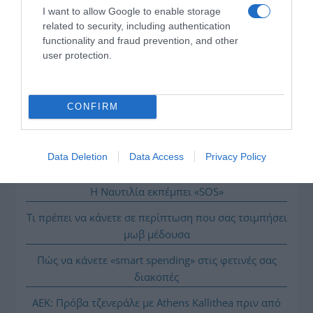
πολιτισμός που μας ενώνει κάθε μέρα.
I want to allow Google to enable storage
related to security, including authentication
functionality and fraud prevention, and other
ΌΣΑ ΧΡΕΙΆΖΕΣΑΙ
user protection.
ΓΙΑ ΤΟ ΚΑΛΟΚΑΊΡΙ ΣΟΥ →
CONFIRM
ΡΟΗ ΕΙΔΗΣΕΩΝ
Αντίστροφη μέτρηση για το Μπέρμιγχαμ 2026:
Data Deletion
Data Access
Privacy Policy
Ιστορική ελληνική παρουσία στο Ευρωπαϊκό Στίβου
Η Ναυτιλία εκπέμπει «SOS»
Τι πρέπει να κάνετε σε περίπτωση που σας τσιμπήσει
μωβ μέδουσα
Πώς να κάνετε «smart spending» στις φετινές σας
διακοπές
ΑΕΚ: Πρόβα τζενεράλε με Athens Kallithea πριν από