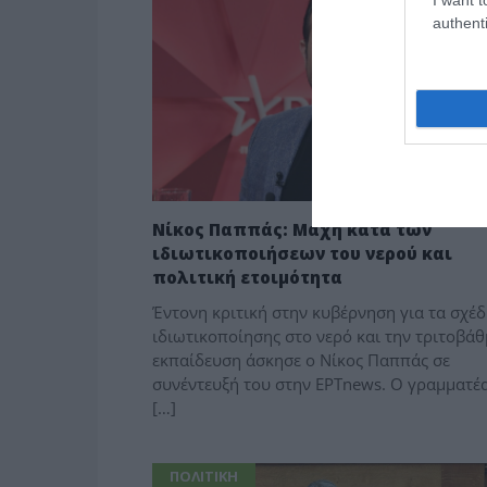
authenti
Νίκος Παππάς: Μάχη κατά των
ιδιωτικοποιήσεων του νερού και
πολιτική ετοιμότητα
Έντονη κριτική στην κυβέρνηση για τα σχέδ
ιδιωτικοποίησης στο νερό και την τριτοβάθ
εκπαίδευση άσκησε ο Νίκος Παππάς σε
συνέντευξή του στην ΕΡΤnews. Ο γραμματέ
[…]
ΠΟΛΙΤΙΚΗ