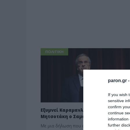
ΠΟΛΙΤΙΚΗ
paron.gr 
If you wish 
sensitive in
confirm you
Εξυμνεί Καραμανλή, αποδομεί
continue se
Μητσοτάκη ο Σαμαράς
information 
further disc
Με μια δήλωση που συμπυκνώνει τη βαθιά