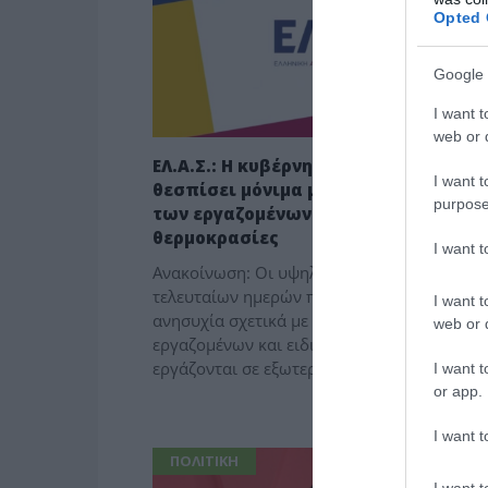
Opted 
Google 
I want t
web or d
ΕΛ.Α.Σ.: Η κυβέρνηση της Ν.Δ. δεν έχε
I want t
θεσπίσει μόνιμα μέτρα προστασίας
purpose
των εργαζομένων από τις υψηλές
θερμοκρασίες
I want 
Ανακοίνωση: Οι υψηλές θερμοκρασίες των
τελευταίων ημερών προκάλεσαν έντονη
I want t
ανησυχία σχετικά με την προστασία των
web or d
εργαζομένων και ειδικά όσων αναγκάζονται
εργάζονται σε εξωτερικούς χώρους, […]
I want t
or app.
I want t
ΠΟΛΙΤΙΚΗ
I want t