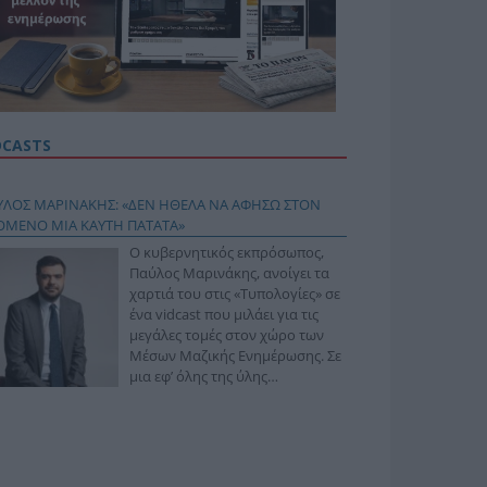
DCASTS
ΥΛΟΣ ΜΑΡΙΝΑΚΗΣ: «ΔΕΝ ΗΘΕΛΑ ΝΑ ΑΦΗΣΩ ΣΤΟΝ
ΟΜΕΝΟ ΜΙΑ ΚΑΥΤΗ ΠΑΤΑΤΑ»
Ο κυβερνητικός εκπρόσωπος,
Παύλος Μαρινάκης, ανοίγει τα
χαρτιά του στις «Τυπολογίες» σε
ένα vidcast που μιλάει για τις
μεγάλες τομές στον χώρο των
Μέσων Μαζικής Ενημέρωσης. Σε
μια εφ’ όλης της ύλης
συνέντευξη στον Βασίλη
φόπουλο, αναλύει το χρονοδιάγραμμα για τις
ιφερειακές και ραδιοφωνικές άδειες, το πακέτο
ριξης των 80 εκατομμυρίων ευρώ για τον Τύπο, αλλά
 την πρωτοβουλία για την άρση της ανωνυμίας στο