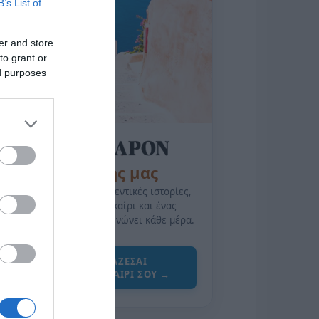
B’s List of
er and store
to grant or
ed purposes
της Ζωής μας
Οι άνθρωποι, οι αυθεντικές ιστορίες,
το ελληνικό καλοκαίρι και ένας
πολιτισμός που μας ενώνει κάθε μέρα.
ΌΣΑ ΧΡΕΙΆΖΕΣΑΙ
ΓΙΑ ΤΟ ΚΑΛΟΚΑΊΡΙ ΣΟΥ →