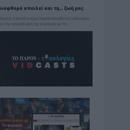
διαφθορά απειλεί και τη… ζωή μας
ληκτη, η κοινή γνώμη παρακολουθεί τις τελευταίες
ες την αποκάλυψη της κο­μπίνας με τα…