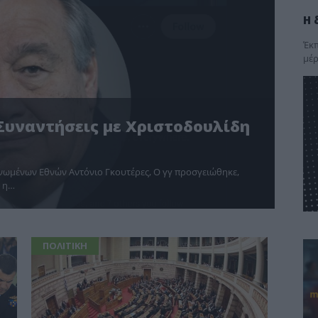
Η 
Έκπ
μέρ
 Συναντήσεις με Χριστοδουλίδη
νωμένων Εθνών Αντόνιο Γκουτέρες, Ο γγ προσγειώθηκε,
ε η…
ΠΟΛΙΤΙΚΗ