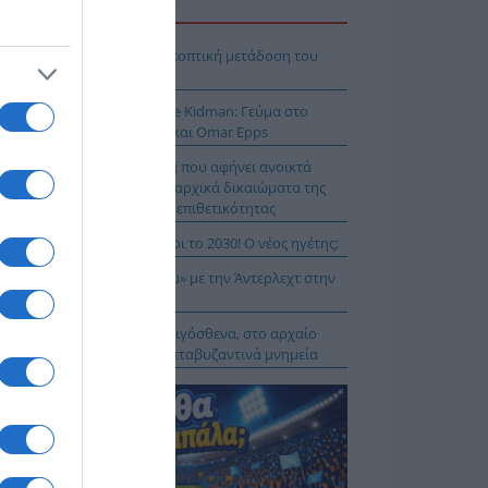
Η ΕΙΔΗΣΕΩΝ
Κ – Άντερλεχτ LIVE: Η τηλεοπτική μετάδοση του
ώνα (OPEN)
 Μύκονο βρίσκεται η Nicole Kidman: Γεύμα στο
mos μαζί με Zoe Saldaña και Omar Epps
α Δούρου: Θολή συμφωνία που αφήνει ανοικτά
τήματα σχετικά με τα κυριαρχικά δικαιώματα της
άδας έναντι της τουρκικής επιθετικότητας
ιλάν Βιτάλις στην ΑΕΚ μέχρι το 2030! Ο νέος ηγέτης;
K On Fire: Ψάχνει το «μπαμ» με την Άντερλεχτ στην
ύμπα!
α Μενδώνη: Αυτοψία στα Αιγόσθενα, στο αρχαίο
ύριο, στα βυζαντινά και μεταβυζαντινά μνημεία