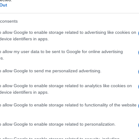
ΡΟ
Out
ΠΑΟ
consents
αγ
Στη
o allow Google to enable storage related to advertising like cookies on
Nam
evice identifiers in apps.
ι
Ανακοίνωση του Τομέα Εργασίας ΕΛ.Α.Σ:
Ρέν
o allow my user data to be sent to Google for online advertising
ερω
Η Κυβέρνηση να αναλάβει τις ευθύνες
s.
Ελλ
της απέναντι στις σχολικές
καθαρίστριες με Συμβάσεις Αορίστου
Ο Μ
to allow Google to send me personalized advertising.
Χρόνου και Πλήρους Απασχόλησης
PAO
Σε έναν Κλάδο που αποδεδειγμένα οι
Το
o allow Google to enable storage related to analytics like cookies on
εργαζόμενες καλύπτουν μόνιμες και διαρκείς
evice identifiers in apps.
Λίν
 να
ανάγκες επιτελώντας σημαντικότατο κοινωνικό
φρο
έργο, οι ίδιες εργάζονται σε καθεστώς
o allow Google to enable storage related to functionality of the website
επισφάλειας και ομηρίας με […]
o allow Google to enable storage related to personalization.
ΠΟΛΙΤΙΚΗ
o allow Google to enable storage related to security, including