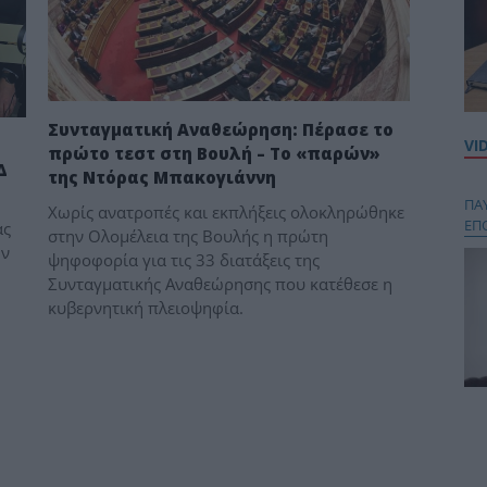
Συνταγματική Αναθεώρηση: Πέρασε το
VI
πρώτο τεστ στη Βουλή – Το «παρών»
Δ
της Ντόρας Μπακογιάννη
ΠΑ
Χωρίς ανατροπές και εκπλήξεις ολοκληρώθηκε
ΕΠ
ας
στην Ολομέλεια της Βουλής η πρώτη
ην
ψηφοφορία για τις 33 διατάξεις της
Συνταγματικής Αναθεώρησης που κατέθεσε η
κυβερνητική πλειοψηφία.
Κου
περ
στή
και