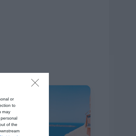
δίκτυο.
Η ΣΤΗΛΗ ΜΑΣ
sonal or
ection to
ou may
 personal
out of the
 downstream