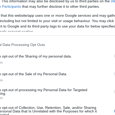
Σε μια εποχή αβεβαιότητας, σαν και αυτή την
. This information may also be disclosed by us to third parties on the
IA
ην
οποία διέρχεται σήμερα η ανθρωπότητα, οι
Participants
that may further disclose it to other third parties.
επικείμενες εκλογικές αναμετρήσεις σε μια
ιο…
 that this website/app uses one or more Google services and may gath
σειρά από χώρες που είναι σημαντικές και…
including but not limited to your visit or usage behaviour. You may click 
 to Google and its third-party tags to use your data for below specifi
ogle consent section.
l Data Processing Opt Outs
o opt-out of the Sharing of my personal data.
In
o opt-out of the Sale of my Personal Data.
In
to opt-out of processing my Personal Data for Targeted
ing.
In
ΠΟΛΙΤΙΚΗ
o opt-out of Collection, Use, Retention, Sale, and/or Sharing
ersonal Data that Is Unrelated with the Purposes for which it
lected.