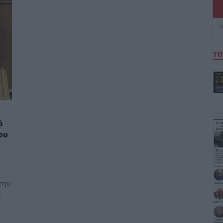
L
ΤΟ
ό
ου
την
ς