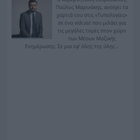
Παύλος Μαρινάκης, ανοίγει τα
χαρτιά του στις «Τυπολογίες»
σε ένα vidcast που μιλάει για
τις μεγάλες τομές στον χώρο
των Μέσων Μαζικής
Ενημέρωσης. Σε μια εφ’ όλης της ύλης
συνέντευξη στον Βασίλη Κουφόπουλο, αναλύει
το χρονοδιάγραμμα για τις περιφερειακές και
ραδιοφωνικές άδειες, το πακέτο στήριξης των 80
εκατομμυρίων ευρώ για τον Τύπο, αλλά και την
πρωτοβουλία για την άρση της ανωνυμίας στο
διαδίκτυο.