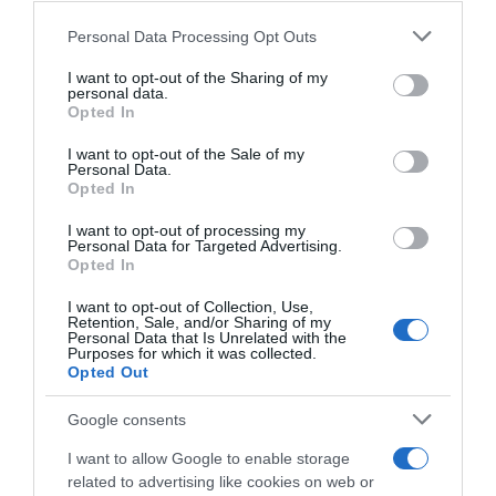
Please note that this website/app uses one or more Google
Personal Data Processing Opt Outs
services and may gather and store information including but
not limited to your visit or usage behaviour. You may click to
I want to opt-out of the Sharing of my
personal data.
grant or deny consent to Google and its third-party tags to
Opted In
use your data for below specified purposes in below Google
consent section.
I want to opt-out of the Sale of my
Personal Data.
Opted In
I want to opt-out of processing my
Personal Data for Targeted Advertising.
Opted In
I want to opt-out of Collection, Use,
ΔΙΑΒΑΣΤΕ ΚΑΙ ΤΑ ΠΑΡΑΚΑΤΩ
Retention, Sale, and/or Sharing of my
Personal Data that Is Unrelated with the
Purposes for which it was collected.
Το σχέδιο του Ισραήλ για τους Κούρδους
Opted Out
Αντίστροφη μέτρηση για το Μπέρμιγχαμ 2026:
Google consents
Ιστορική ελληνική παρουσία στο Ευρωπαϊκό Στίβου
I want to allow Google to enable storage
Προβληματίζει το κύμα φυγής των συνταξιούχων
related to advertising like cookies on web or