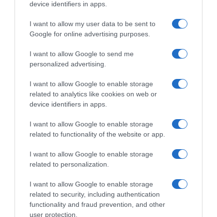
device identifiers in apps.
Ο καιρός των επομένων ημερών: Κανονικός
Αύγουστος με δυνατούς βοριάδες και σταδιακή
I want to allow my user data to be sent to
άνοδο της θερμοκρασίας
Google for online advertising purposes.
ΤΟ ΠΑΡΟΝ: Ρυθμιστής ο Αντώνης Σαμαράς – Απειλή
I want to allow Google to send me
για ΝΔ
personalized advertising.
Τουρισμός για Όλους 2026-2027: Αιτήσεις,
I want to allow Google to enable storage
δικαιούχοι & ποσά
related to analytics like cookies on web or
device identifiers in apps.
ΤΟ ΒΙΒΛΙΟ ΣΤΟ “Π”
I want to allow Google to enable storage
related to functionality of the website or app.
I want to allow Google to enable storage
related to personalization.
I want to allow Google to enable storage
related to security, including authentication
functionality and fraud prevention, and other
user protection.