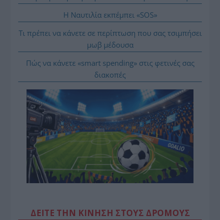
Η Ναυτιλία εκπέμπει «SOS»
Τι πρέπει να κάνετε σε περίπτωση που σας τσιμπήσει
μωβ μέδουσα
Πώς να κάνετε «smart spending» στις φετινές σας
διακοπές
ΔΕΙΤΕ ΤΗΝ ΚΙΝΗΣΗ ΣΤΟΥΣ ΔΡΌΜΟΥΣ