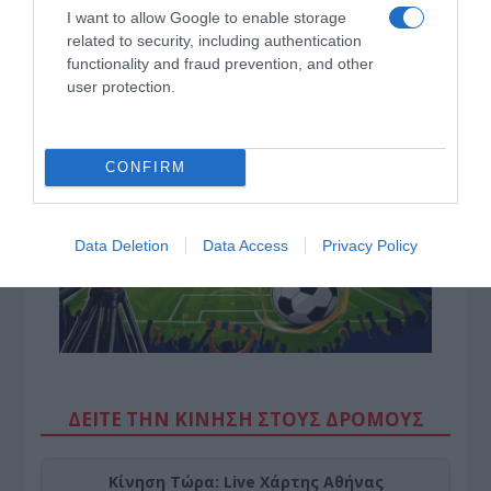
Ανακοίνωση της Ελληνικής Αριστερής Συμπαράταξης:
I want to allow Google to enable storage
related to security, including authentication
Οι «άριστοι» τελευταίοι των τελευταίων
functionality and fraud prevention, and other
Ελληνικός Ερυθρός Σταυρός: Τι πρέπει να περιέχει
user protection.
ένα φαρμακείο διακοπών
CONFIRM
Data Deletion
Data Access
Privacy Policy
ΔΕΙΤΕ ΤΗΝ ΚΙΝΗΣΗ ΣΤΟΥΣ ΔΡΌΜΟΥΣ
Κίνηση Τώρα: Live Χάρτης Αθήνας