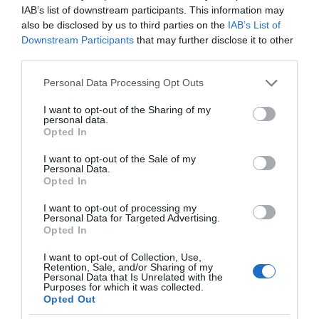
IAB’s list of downstream participants. This information may
also be disclosed by us to third parties on the
IAB’s List of
Η ΣΤΗΛΗ ΜΑΣ
Downstream Participants
that may further disclose it to other
third parties.
Please note that this website/app uses one or more Google
Personal Data Processing Opt Outs
services and may gather and store information including but
not limited to your visit or usage behaviour. You may click to
I want to opt-out of the Sharing of my
personal data.
grant or deny consent to Google and its third-party tags to
Opted In
use your data for below specified purposes in below Google
consent section.
I want to opt-out of the Sale of my
Personal Data.
Opted In
I want to opt-out of processing my
Personal Data for Targeted Advertising.
Opted In
I want to opt-out of Collection, Use,
Retention, Sale, and/or Sharing of my
Personal Data that Is Unrelated with the
Purposes for which it was collected.
Opted Out
της Ζωής μας