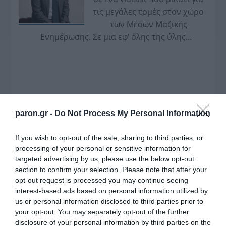
τις μεγάλες τομές στον χώρο
των Μέσων Μαζικής
Ενημέρωσης. Σε μια εφ’ όλης της ύλης
συνέντευξη στον Βασίλη Κουφόπουλο, αναλύει
το χρονοδιάγραμμα για τις περιφερειακές και
ραδιοφωνικές άδειες, το πακέτο στήριξης των 80
εκατομμυρίων ευρώ για τον Τύπο, αλλά και την
πρωτοβουλία για την άρση της ανωνυμίας στο
διαδίκτυο.
paron.gr -
Do Not Process My Personal Information
If you wish to opt-out of the sale, sharing to third parties, or
processing of your personal or sensitive information for
targeted advertising by us, please use the below opt-out
section to confirm your selection. Please note that after your
opt-out request is processed you may continue seeing
interest-based ads based on personal information utilized by
us or personal information disclosed to third parties prior to
your opt-out. You may separately opt-out of the further
disclosure of your personal information by third parties on the