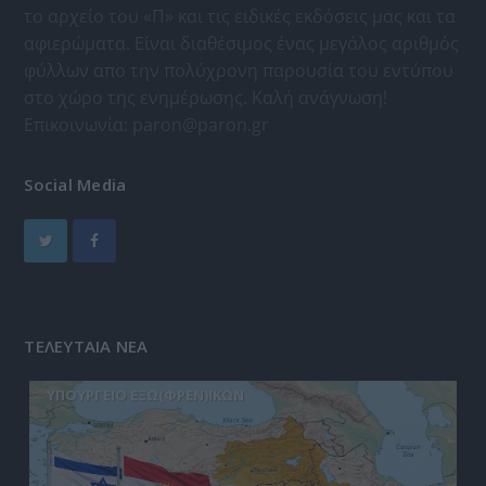
το αρχείο του «Π» και τις ειδικές εκδόσεις μας και τα
αφιερώματα. Είναι διαθέσιμος ένας μεγάλος αριθμός
φύλλων απο την πολύχρονη παρουσία του εντύπου
στο χώρο της ενημέρωσης. Καλή ανάγνωση!
Επικοινωνία:
paron@paron.gr
Social Media
ΤΕΛΕΥΤΑΙΑ ΝΕΑ
ΥΠΟΥΡΓΕΙΟ ΕΞΩ(ΦΡΕΝ)ΙΚΩΝ