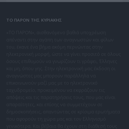
ΤΟ ΠΑΡΟΝ ΤΗΣ ΚΥΡΙΑΚΗΣ
«ΤΟ ΠΑΡΟΝ», αισθανόμενο βαθιά υποχρέωση
απέναντι στην αγάπη των αναγνωστών και φίλων
του, έκανε ένα βήμα ακόμη περνώντας στην
ηλεκτρονική μορφή, ώστε να γίνει προσιτό σε όλους
όσους επιθυμούν να γνωρίζουν τι γράφει, Έλληνες
και μη, όπου γης. Στην ηλεκτρονική μας έκδοση οι
αναγνώστες μας μπορούν παράλληλα να
επικοινωνούν μαζί μας με το ηλεκτρονικό
ταχυδρομείο, προκειμένου να εκφράζουν τις
απόψεις και τις παρατηρήσεις τους, που μας είναι
απαραίτητες, και επίσης να συμμετέχουν σε
δημοσκοπήσεις, απαντώντας σε κρίσιμα ερωτήματα
που αφορούν τη χώρα μας και τον Ελληνισμό
γενικότερα. Και βέβαια θα έχουν στη διάθεσή τους