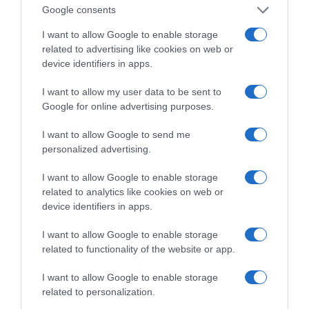
Οι άνθρωποι, οι αυθεντικές ιστορίες,
Google consents
το ελληνικό καλοκαίρι και ένας
πολιτισμός που μας ενώνει κάθε μέρα.
I want to allow Google to enable storage
related to advertising like cookies on web or
device identifiers in apps.
ΌΣΑ ΧΡΕΙΆΖΕΣΑΙ
ΓΙΑ ΤΟ ΚΑΛΟΚΑΊΡΙ ΣΟΥ →
I want to allow my user data to be sent to
Google for online advertising purposes.
ΡΟΗ ΕΙΔΗΣΕΩΝ
I want to allow Google to send me
personalized advertising.
Το σχέδιο του Ισραήλ για τους Κούρδους
I want to allow Google to enable storage
related to analytics like cookies on web or
Ε. Λιακούλη: «Το σκάνδαλο των υποκλοπών δεν
device identifiers in apps.
μπορεί να μείνει στο σκοτάδι ενός αρχείου»
I want to allow Google to enable storage
ΤΟ ΠΑΡΟΝ: Ρυθμιστής ο Αντώνης Σαμαράς – Απειλή
related to functionality of the website or app.
για ΝΔ
Ιππασία – Η Ελλάδα στο Παγκόσμιο Πρωτάθλημα
I want to allow Google to enable storage
related to personalization.
Ιππασίας!