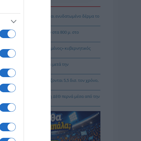
Η ΕΙΔΗΣΕΩΝ
 θα αποκτήσεις λαμπερό και ενυδατωμένο δέρμα το
οκαίρι
μένιο μετάλλιο η Ρούσσου στα 800 μ. στο
γκόσμιο Κ20
Γρηγοράκου: Ένας «πολιτισμένος» κυβερνητικός
άλογος
 Τσιτσίγκος: Η τρομοκρατία μετά την
πομυθοποίησή» της
Κυρίζογλου: Οι δήμοι χρειάζονται 5,5 δισ. τον χρόνο,
 να μην «μπαίνουν μέσα»
Κορκίδης: Ο δρόμος προς τη ΔΕΘ περνά μέσα από την
γματική οικονομία