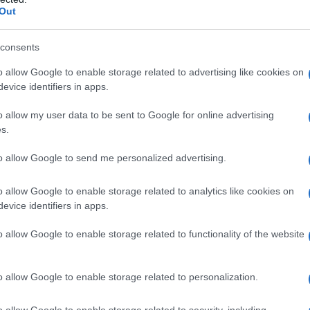
ΡΟ
Out
Πώς
consents
καλ
Αση
o allow Google to enable storage related to advertising like cookies on
Πα
evice identifiers in apps.
Ν. 
o allow my user data to be sent to Google for online advertising
δι
s.
Σπ.
«α
to allow Google to send me personalized advertising.
Λ. 
για
o allow Google to enable storage related to analytics like cookies on
evice identifiers in apps.
Β. 
πρα
o allow Google to enable storage related to functionality of the website
o allow Google to enable storage related to personalization.
o allow Google to enable storage related to security, including