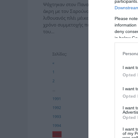
participants
Ψάχτηκαν στον Παναθηναϊκό μήπως έβρισκ
Downstream 
άκρη με τον Σαρούνας Γιασικεβίτσιους. Ο
λιθουανός πλέι μέικερ δεν βρήκε στο NBA τ
Please note
χρόνο συμμετοχής που ήθελε και άνθρωπο
information 
του…
deny consent
in below Go
Persona
Σελίδες:
«
I want t
1
Opted 
2
I want t
...
Opted 
1991
1992
I want 
Advertis
1993
Opted 
1994
I want t
of my P
1995
was col