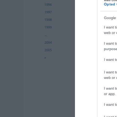
Opted 
1996
1997
Google 
1998
1999
I want t
web or d
...
2004
I want t
purpose
2005
»
I want 
I want t
web or d
I want t
or app.
I want t
I want t