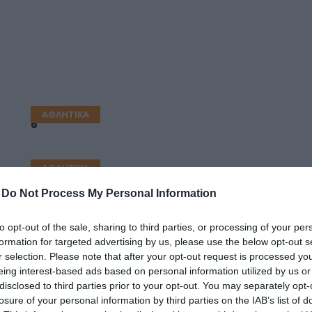
δια
ΑΘΛΗΤΙΚΑ
6
ΑΘΛΗΤΙΚΑ
Διάλογοι… επιπέδου
-
Do Not Process My Personal Information
Η συζήτηση για την απόσυρση των επίμαχων
διατάξεων άναψε «φωτιές» και έδωσε την…
to opt-out of the sale, sharing to third parties, or processing of your per
Η
ευκαιρία στους Γιώργο Ορφανό και Γιώργο
formation for targeted advertising by us, please use the below opt-out s
Λιάνη να βγάλουν τα… ξίφη τους.
r selection. Please note that after your opt-out request is processed y
eing interest-based ads based on personal information utilized by us or
disclosed to third parties prior to your opt-out. You may separately opt-
losure of your personal information by third parties on the IAB’s list of