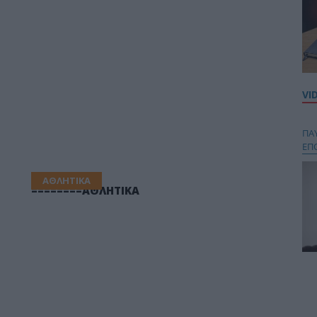
VI
ΠΑ
ΕΠ
ΑΘΛΗΤΙΚΑ
========ΑΘΛΗΤΙΚΑ
Κου
περ
στή
και