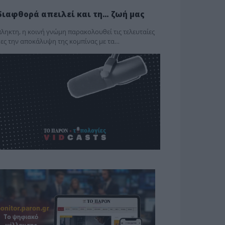
διαφθορά απειλεί και τη… ζωή μας
ληκτη, η κοινή γνώμη παρακολουθεί τις τελευταίες
ες την αποκάλυψη της κο­μπίνας με τα…