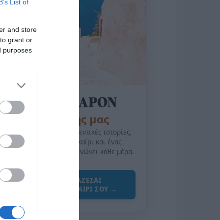
B’s List of
er and store
to grant or
ed purposes
της Ζωής μας
Οι άνθρωποι, οι αυθεντικές ιστορίες,
το ελληνικό καλοκαίρι και ένας
πολιτισμός που μας ενώνει κάθε μέρα.
ΌΣΑ ΧΡΕΙΆΖΕΣΑΙ
ΓΙΑ ΤΟ ΚΑΛΟΚΑΊΡΙ ΣΟΥ →