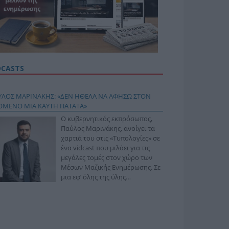
DCASTS
ΥΛΟΣ ΜΑΡΙΝΑΚΗΣ: «ΔΕΝ ΗΘΕΛΑ ΝΑ ΑΦΗΣΩ ΣΤΟΝ
ΟΜΕΝΟ ΜΙΑ ΚΑΥΤΗ ΠΑΤΑΤΑ»
Ο κυβερνητικός εκπρόσωπος,
Παύλος Μαρινάκης, ανοίγει τα
χαρτιά του στις «Τυπολογίες» σε
ένα vidcast που μιλάει για τις
μεγάλες τομές στον χώρο των
Μέσων Μαζικής Ενημέρωσης. Σε
μια εφ’ όλης της ύλης
συνέντευξη στον Βασίλη
φόπουλο, αναλύει το χρονοδιάγραμμα για τις
ιφερειακές και ραδιοφωνικές άδειες, το πακέτο
ριξης των 80 εκατομμυρίων ευρώ για τον Τύπο, αλλά
 την πρωτοβουλία για την άρση της ανωνυμίας στο