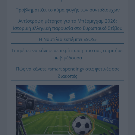
Προβληματίζει το κύμα φυγής των συνταξιούχων
Αντίστροφη μέτρηση για το Μπέρμιγχαμ 2026:
Ιστορική ελληνική παρουσία στο Ευρωπαϊκό Στίβου
Η Ναυτιλία εκπέμπει «SOS»
Τι πρέπει να κάνετε σε περίπτωση που σας τσιμπήσει
μωβ μέδουσα
Πώς να κάνετε «smart spending» στις φετινές σας
διακοπές