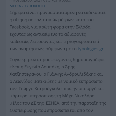
4 Νοεμβρίου, 2021
στις κατηγορίες
MEDIA - ΤΥΠΟΛΟΓΙΕΣ
,
Σήμερα είναι προγραμματισμένη να εκδικαστεί
η αίτηση ασφαλιστικών μέτρων
κατά του
Facebook, για πρώτη φορά στην Ελλάδα,
έχοντας ως αντικείμενο το αδιαφανές
καθεστώς λειτουργίας και τη λογοκρίσια επί
των αναρτήσεων, σύμφωνα με το
typologies.gr
.
Συγκεκριμένα, προσφεύγοντες δημοσιογράφοι
είναι η Ευγενία Λουπάκη, ο Άρης
Χατζηστεφάνου, ο Γιάννης Ανδρουλιδάκης και
ο Λεωνίδας Βατικιώτης με νομικό εκπρόσωπο
τον Γιώργο Κατρούγκαλο πρώην υπουργό και
μάρτυρα υπεράσπισης τη Μάχη Νικολάρα,
μέλος του ΔΣ της ΕΣΗΕΑ, από την παράταξη της
Συσπείρωσης που επροσωπείται από τον