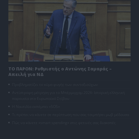
ΤΟ ΠΑΡΟΝ: Ρυθμιστής ο Αντώνης Σαμαράς –
Απειλή για ΝΔ
Προβληματίζει το κύμα φυγής των συνταξιούχων
Αντίστροφη μέτρηση για το Μπέρμιγχαμ 2026: Ιστορική ελληνική
παρουσία στο Ευρωπαϊκό Στίβου
Η Ναυτιλία εκπέμπει «SOS»
Τι πρέπει να κάνετε σε περίπτωση που σας τσιμπήσει μωβ μέδουσα
Πώς να κάνετε «smart spending» στις φετινές σας διακοπές