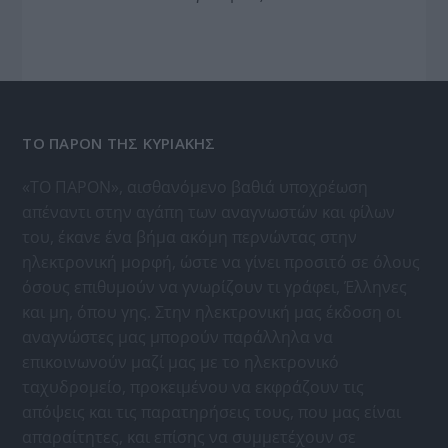
ΤΟ ΠΑΡΟΝ ΤΗΣ ΚΥΡΙΑΚΗΣ
«ΤΟ ΠΑΡΟΝ», αισθανόμενο βαθιά υποχρέωση
απέναντι στην αγάπη των αναγνωστών και φίλων
του, έκανε ένα βήμα ακόμη περνώντας στην
ηλεκτρονική μορφή, ώστε να γίνει προσιτό σε όλους
όσους επιθυμούν να γνωρίζουν τι γράφει, Έλληνες
και μη, όπου γης. Στην ηλεκτρονική μας έκδοση οι
αναγνώστες μας μπορούν παράλληλα να
επικοινωνούν μαζί μας με το ηλεκτρονικό
ταχυδρομείο, προκειμένου να εκφράζουν τις
απόψεις και τις παρατηρήσεις τους, που μας είναι
απαραίτητες, και επίσης να συμμετέχουν σε