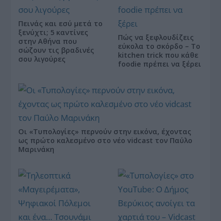
Πεινάς και εσύ μετά το
ξενύχτι; 5 καντίνες
Πώς να ξεφλουδίζεις
στην Αθήνα που
εύκολα το σκόρδο – Το
σώζουν τις βραδινές
kitchen trick που κάθε
σου λιγούρες
foodie πρέπει να ξέρει
Οι «Τυπολογίες» περνούν στην εικόνα, έχοντας
ως πρώτο καλεσμένο στο νέο vidcast τον Παύλο
Μαρινάκη