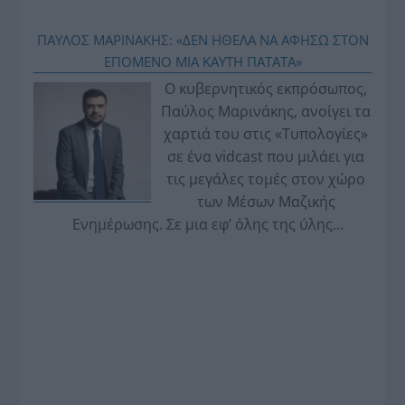
ΠΑΥΛΟΣ ΜΑΡΙΝΑΚΗΣ: «ΔΕΝ ΗΘΕΛΑ ΝΑ ΑΦΗΣΩ ΣΤΟΝ
ΕΠΟΜΕΝΟ ΜΙΑ ΚΑΥΤΗ ΠΑΤΑΤΑ»
Ο κυβερνητικός εκπρόσωπος,
Παύλος Μαρινάκης, ανοίγει τα
χαρτιά του στις «Τυπολογίες»
σε ένα vidcast που μιλάει για
τις μεγάλες τομές στον χώρο
των Μέσων Μαζικής
Ενημέρωσης. Σε μια εφ’ όλης της ύλης
συνέντευξη στον Βασίλη Κουφόπουλο, αναλύει
το χρονοδιάγραμμα για τις περιφερειακές και
ραδιοφωνικές άδειες, το πακέτο στήριξης των 80
εκατομμυρίων ευρώ για τον Τύπο, αλλά και την
πρωτοβουλία για την άρση της ανωνυμίας στο
διαδίκτυο.