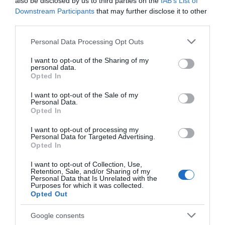
also be disclosed by us to third parties on the
IAB’s List of
Downstream Participants
that may further disclose it to other
third parties.
Please note that this website/app uses one or more Google
Personal Data Processing Opt Outs
services and may gather and store information including but
not limited to your visit or usage behaviour. You may click to
I want to opt-out of the Sharing of my
personal data.
grant or deny consent to Google and its third-party tags to
Opted In
use your data for below specified purposes in below Google
consent section.
I want to opt-out of the Sale of my
Personal Data.
Opted In
I want to opt-out of processing my
Personal Data for Targeted Advertising.
Opted In
I want to opt-out of Collection, Use,
Retention, Sale, and/or Sharing of my
Personal Data that Is Unrelated with the
Purposes for which it was collected.
ΔΙΑΒΑΣΤΕ ΚΑΙ ΤΑ ΠΑΡΑΚΑΤΩ
Opted Out
Google consents
Το σχέδιο του Ισραήλ για τους Κούρδους