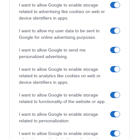
I want to allow Google to enable storage
Αντίστροφη μέτρηση για το Μπέρμιγχαμ 2026:
related to advertising like cookies on web or
Ιστορική ελληνική παρουσία στο Ευρωπαϊκό Στίβου
device identifiers in apps.
Προβληματίζει το κύμα φυγής των συνταξιούχων
I want to allow my user data to be sent to
ΤΟ ΠΑΡΟΝ: Ρυθμιστής ο Αντώνης Σαμαράς – Απειλή
Google for online advertising purposes.
για ΝΔ
I want to allow Google to send me
Ο καιρός των επομένων ημερών: Κανονικός
personalized advertising.
Αύγουστος με δυνατούς βοριάδες και σταδιακή
I want to allow Google to enable storage
άνοδο της θερμοκρασίας
related to analytics like cookies on web or
Ορθόδοξοι υπάρχουν και στα Βαλκάνια, κύριοι του
device identifiers in apps.
ΥΠΕΞ!
I want to allow Google to enable storage
related to functionality of the website or app.
ΤΟ ΒΙΒΛΙΟ ΣΤΟ “Π”
I want to allow Google to enable storage
related to personalization.
I want to allow Google to enable storage