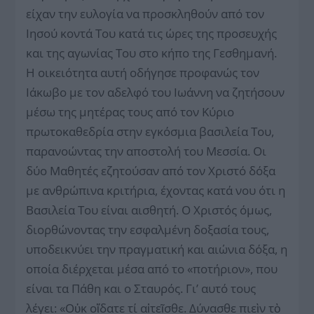
είχαν την ευλογία να προσκληθούν από τον
Ιησού κοντά Του κατά τις ώρες της προσευχής
και της αγωνίας Του στο κήπο της Γεσθημανή.
Η οικειότητα αυτή οδήγησε προφανώς τον
Ιάκωβο με τον αδελφό του Ιωάννη να ζητήσουν
μέσω της μητέρας τους από τον Κύριο
πρωτοκαθεδρία στην εγκόσμια βασιλεία Του,
παρανοώντας την αποστολή του Μεσσία. Οι
δύο Μαθητές εζητούσαν από τον Χριστό δόξα
με ανθρώπινα κριτήρια, έχοντας κατά νου ότι η
Βασιλεία Του είναι αισθητή. Ο Χριστός όμως,
διορθώνοντας την εσφαλμένη δοξασία τους,
υποδεικνύει την πραγματική και αιώνια δόξα, η
οποία διέρχεται μέσα από το «ποτήριον», που
είναι τα Πάθη και ο Σταυρός. Γι’ αυτό τους
λέγει: «Οὐκ οἴδατε τί αἰτεῖσθε. Δύνασθε πιεὶν τὸ