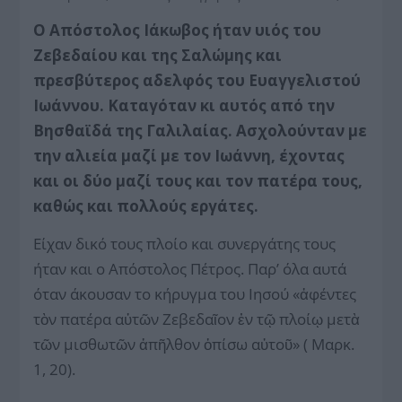
Ο Απόστολος Ιάκωβος ήταν υιός του
Ζεβεδαίου και της Σαλώμης και
πρεσβύτερος αδελφός του Ευαγγελιστού
Ιωάννου. Καταγόταν κι αυτός από την
Βησθαϊδά της Γαλιλαίας. Ασχολούνταν με
την αλιεία μαζί με τον Ιωάννη, έχοντας
και οι δύο μαζί τους και τον πατέρα τους,
καθώς και πολλούς εργάτες.
Είχαν δικό τους πλοίο και συνεργάτης τους
ήταν και ο Απόστολος Πέτρος. Παρ’ όλα αυτά
όταν άκουσαν το κήρυγμα του Ιησού «ἀφέντες
τὸν πατέρα αὐτῶν Ζεβεδαῖον ἐν τῷ πλοίῳ μετὰ
τῶν μισθωτῶν ἀπῆλθον ὀπίσω αὐτοῦ» ( Μαρκ.
1, 20).