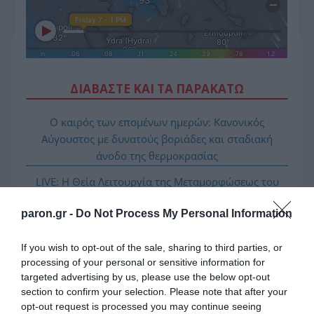
ΔΙΑΒΑΣΤΕ ΚΑΙ ΤΑ ΠΑΡΑΚΑΤΩ
Ο καιρός των επομένων ημερών: Κανονικός
Αύγουστος με δυνατούς βοριάδες και σταδιακή
άνοδο της θερμοκρασίας
LIVE: Η Θεία Λειτουργία της Μεταμορφώσεως του
Σωτήρος
paron.gr -
Do Not Process My Personal Information
Ορθόδοξοι υπάρχουν και στα Βαλκάνια, κύριοι του
ΥΠΕΞ!
If you wish to opt-out of the sale, sharing to third parties, or
processing of your personal or sensitive information for
Ξύπνησαν, αλλά για τους λάθος λόγους…
targeted advertising by us, please use the below opt-out
section to confirm your selection. Please note that after your
Μεταμόρφωση του Σωτήρος: Τα έθιμα, ο
opt-out request is processed you may continue seeing
συμβολισμός και η αλλαγή του καιρού