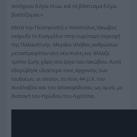
ποτήριον ὃ ἐγὼ πίνω, καὶ τὸ βάπτισμα ὃ ἐγὼ
βαπτίζομαι;».
Μετά την Πεντηκοστή ο Απόστολος Ιάκωβος
εκήρυξε το Ευαγγέλιο στην ευρύτερη περιοχή
της Παλαιστίνης. Μεγάλο πλήθος ανθρώπων
μεταστρεφόταν στη νέα πίστη και άλλαζε
τρόπο ζωής χάρη στο έργο του Ιακώβου. Αυτό
εθορύβησε ιδιαίτερα τους άρχοντες των
Ιουδαίων, οι οποίοι, το έτος 44 μ.Χ. τον
συνέλαβαν και τον αποκεφάλισαν, ως αμνό, με
διαταγή του Ηρώδου του Αγρίππα.