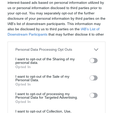
interest-based ads based on personal information utilized by
Το φαρμακείο των διακοπών: Ο πλήρης οδηγός για
us or personal information disclosed to third parties prior to
your opt-out. You may separately opt-out of the further
ασφαλείς εξορμήσεις και τα απαραίτητα Πρώτων
disclosure of your personal information by third parties on the
Βοηθειών
IAB’s list of downstream participants. This information may
also be disclosed by us to third parties on the
IAB’s List of
ΤΟ ΒΙΒΛΙΟ ΣΤΟ “Π”
Downstream Participants
that may further disclose it to other
third parties.
Please note that this website/app uses one or more Google
Personal Data Processing Opt Outs
services and may gather and store information including but
not limited to your visit or usage behaviour. You may click to
I want to opt-out of the Sharing of my
personal data.
grant or deny consent to Google and its third-party tags to
Opted In
use your data for below specified purposes in below Google
consent section.
I want to opt-out of the Sale of my
Personal Data.
Opted In
I want to opt-out of processing my
Personal Data for Targeted Advertising.
Opted In
I want to opt-out of Collection, Use,