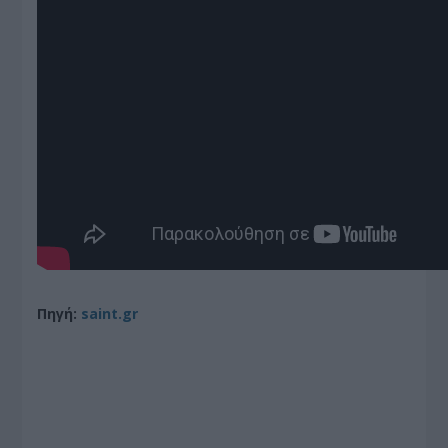
Πηγή:
saint.gr