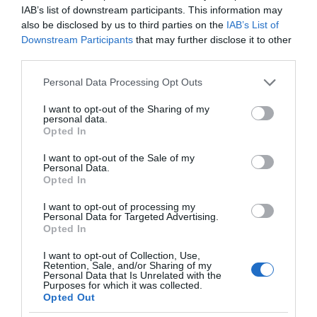
IAB’s list of downstream participants. This information may
also be disclosed by us to third parties on the
IAB’s List of
Downstream Participants
that may further disclose it to other
third parties.
Please note that this website/app uses one or more Google
Personal Data Processing Opt Outs
VIDCASTS
services and may gather and store information including but
not limited to your visit or usage behaviour. You may click to
I want to opt-out of the Sharing of my
personal data.
grant or deny consent to Google and its third-party tags to
Opted In
ΠΑΥΛΟΣ ΜΑΡΙΝΑΚΗΣ: «ΔΕΝ ΗΘΕΛΑ ΝΑ ΑΦΗΣΩ ΣΤΟΝ
use your data for below specified purposes in below Google
ΕΠΟΜΕΝΟ ΜΙΑ ΚΑΥΤΗ ΠΑΤΑΤΑ»
consent section.
I want to opt-out of the Sale of my
Personal Data.
Ο κυβερνητικός εκπρόσωπος,
Opted In
Παύλος Μαρινάκης, ανοίγει τα
I want to opt-out of processing my
χαρτιά του στις «Τυπολογίες»
Personal Data for Targeted Advertising.
σε ένα vidcast που μιλάει για
Opted In
τις μεγάλες τομές στον χώρο
I want to opt-out of Collection, Use,
των Μέσων Μαζικής
Retention, Sale, and/or Sharing of my
Personal Data that Is Unrelated with the
Ενημέρωσης. Σε μια εφ’ όλης της ύλης
Purposes for which it was collected.
συνέντευξη στον Βασίλη Κουφόπουλο, αναλύει
Opted Out
το χρονοδιάγραμμα για τις περιφερειακές και