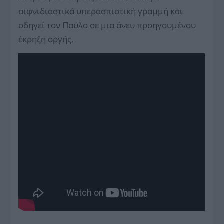
αιφνιδιαστικά υπερασπιστική γραμμή και
οδηγεί τον Παύλο σε μια άνευ προηγουμένου
έκρηξη οργής.