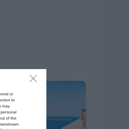
δίκτυο.
Η ΣΤΗΛΗ ΜΑΣ
sonal or
ection to
ou may
 personal
out of the
 downstream