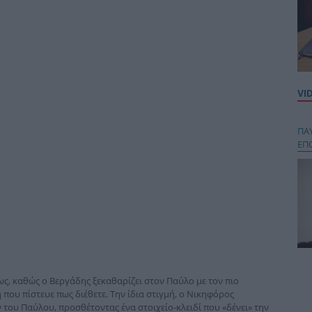
VI
ΠΑ
ΕΠ
Κου
ς, καθώς ο Βεργάδης ξεκαθαρίζει στον Παύλο με τον πιο
περ
 που πίστευε πως διέθετε. Την ίδια στιγμή, ο Νικηφόρος
στή
 του Παύλου, προσθέτοντας ένα στοιχείο-κλειδί που «δένει» την
και