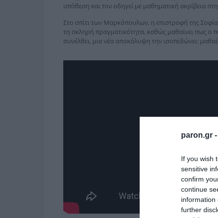
υπόθεση και τον οδηγεί με μαθηματική ακρίβεια στη
Στο σπίτι των Μαρκόπουλων, η επιστροφή της Σοφία
τη σκληρή πραγματικότητα, καθώς μαθαίνει πως ο πα
συνέλθει, μια νέα αποκάλυψη την ισοπεδώνει: μαθαί
paron.gr 
If you wish 
sensitive in
confirm you
continue se
information 
further disc