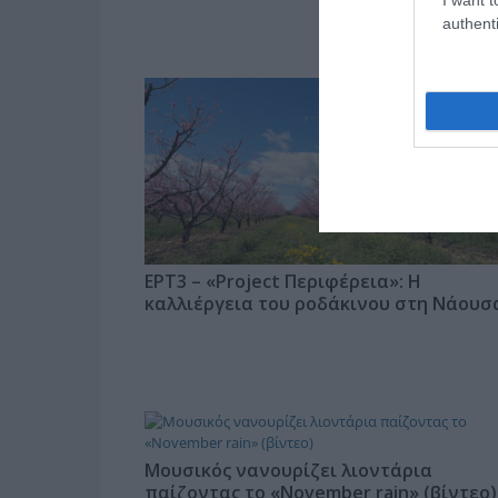
authenti
ΕΡΤ3 – «Project Περιφέρεια»: Η
καλλιέργεια του ροδάκινου στη Νάουσ
Μουσικός νανουρίζει λιοντάρια
παίζοντας το «November rain» (βίντεο)