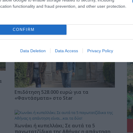
cation functionality and fraud prevention, and other user protection.
CONFIRM
ΔΕ
Data Deletion
Data Access
Privacy Policy
α
Επιδότηση 528.000 ευρώ για τα
«Φαντάσματα» στο Star
Χωνάκι ή κυπελλάκι; Σε αυτά τα 5
παγωτατζίδικα της Αθήνας η απάντηση