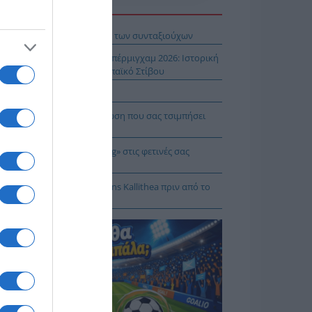
Η ΕΙΔΗΣΕΩΝ
βληματίζει το κύμα φυγής των συνταξιούχων
ίστροφη μέτρηση για το Μπέρμιγχαμ 2026: Ιστορική
ηνική παρουσία στο Ευρωπαϊκό Στίβου
αυτιλία εκπέμπει «SOS»
πρέπει να κάνετε σε περίπτωση που σας τσιμπήσει
β μέδουσα
 να κάνετε «smart spending» στις φετινές σας
ακοπές
: Πρόβα τζενεράλε με Athens Kallithea πριν από το
per Cup