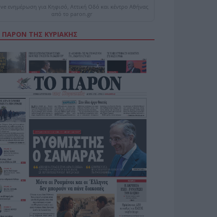
ive ενημέρωση για Κηφισό, Αττική Οδό και κέντρο Αθήνας
από το paron.gr
 ΠΑΡΟΝ ΤΗΣ ΚΥΡΙΑΚΗΣ