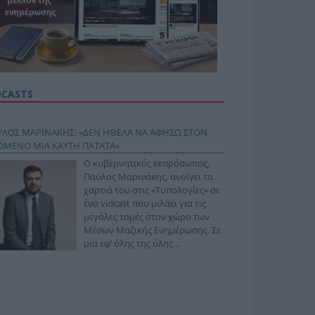
DCASTS
ΥΛΟΣ ΜΑΡΙΝΑΚΗΣ: «ΔΕΝ ΗΘΕΛΑ ΝΑ ΑΦΗΣΩ ΣΤΟΝ
ΟΜΕΝΟ ΜΙΑ ΚΑΥΤΗ ΠΑΤΑΤΑ»
Ο κυβερνητικός εκπρόσωπος,
Παύλος Μαρινάκης, ανοίγει τα
χαρτιά του στις «Τυπολογίες» σε
ένα vidcast που μιλάει για τις
μεγάλες τομές στον χώρο των
Μέσων Μαζικής Ενημέρωσης. Σε
μια εφ’ όλης της ύλης
συνέντευξη στον Βασίλη
φόπουλο, αναλύει το χρονοδιάγραμμα για τις
ιφερειακές και ραδιοφωνικές άδειες, το πακέτο
ριξης των 80 εκατομμυρίων ευρώ για τον Τύπο, αλλά
 την πρωτοβουλία για την άρση της ανωνυμίας στο