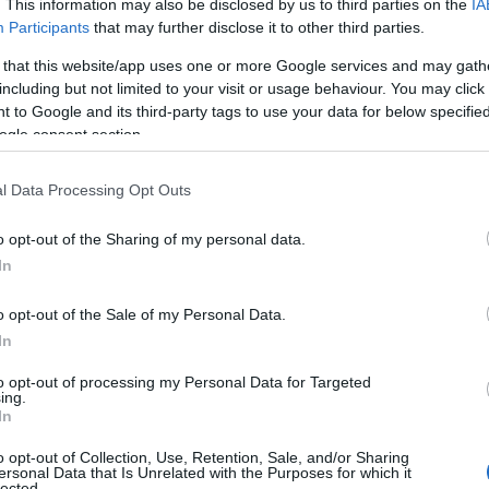
. This information may also be disclosed by us to third parties on the
IA
Participants
that may further disclose it to other third parties.
 that this website/app uses one or more Google services and may gath
including but not limited to your visit or usage behaviour. You may click 
 to Google and its third-party tags to use your data for below specifi
ogle consent section.
l Data Processing Opt Outs
o opt-out of the Sharing of my personal data.
In
o opt-out of the Sale of my Personal Data.
In
to opt-out of processing my Personal Data for Targeted
ing.
ι μια μικρή πόλη με την άφιξή του. Εκτός από γοητεία, όμως, κρύβει
In
ου βρίσκεται εκεί. Και κανείς δεν μπορεί να προβλέψει, πόσο μάλλον
εριοχής θα αποδειχθεί για εκείνον η μεγαλύτερή του δοκιμασία.
o opt-out of Collection, Use, Retention, Sale, and/or Sharing
ersonal Data that Is Unrelated with the Purposes for which it
ν οι Άγγελος Χασάπογλου και Στέλλα Βασιλαντωνάκη και τη
lected.