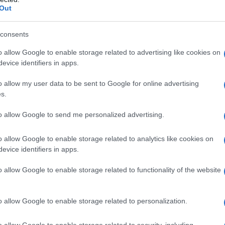
σική για τη σειρά γράφει ο Στέφανος Κορκολής.
ΡΟ
Out
ς Γκοτσόπουλος, Δανάη Παππά, Ταμίλλα Κουλίεβα, Γιάννης
Προ
Μαρία Κατσανδρή, Ηρώ Μουκίου, Θανάσης Κουρλαμπάς,
consents
λα, Μιχάλης Πανάδης, Γιάννης Εγγλέζος, Κωνσταντίνος
Αντ
ας Κονταράτος, Ιφιγένεια Καραμήτρου, Αντιγόνη Μακρή
ελλ
o allow Google to enable storage related to advertising like cookies on
evice identifiers in apps.
Η Ν
Τι 
o allow my user data to be sent to Google for online advertising
μω
s.
Πώς
to allow Google to send me personalized advertising.
δι
ΑΕΚ
o allow Google to enable storage related to analytics like cookies on
Su
evice identifiers in apps.
o allow Google to enable storage related to functionality of the website
o allow Google to enable storage related to personalization.
o allow Google to enable storage related to security, including