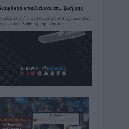
διαφθορά απειλεί και τη… ζωή μας
ληκτη, η κοινή γνώμη παρακολουθεί τις τελευταίες
ες την αποκάλυψη της κο­μπίνας με τα…