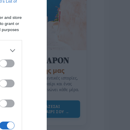
B’s List of
er and store
to grant or
ed purposes
της Ζωής μας
Οι άνθρωποι, οι αυθεντικές ιστορίες,
το ελληνικό καλοκαίρι και ένας
πολιτισμός που μας ενώνει κάθε μέρα.
ΌΣΑ ΧΡΕΙΆΖΕΣΑΙ
ΓΙΑ ΤΟ ΚΑΛΟΚΑΊΡΙ ΣΟΥ →