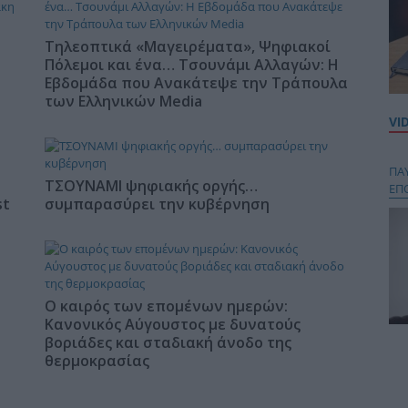
Τηλεοπτικά «Μαγειρέματα», Ψηφιακοί
Πόλεμοι και ένα… Τσουνάμι Αλλαγών: Η
Εβδομάδα που Ανακάτεψε την Τράπουλα
των Ελληνικών Media
VI
ΠΑ
ΤΣΟΥΝΑΜΙ ψηφιακής οργής…
ΕΠ
st
συμπαρασύρει την κυβέρνηση
Ο καιρός των επομένων ημερών:
Κανονικός Αύγουστος με δυνατούς
βοριάδες και σταδιακή άνοδο της
Κου
θερμοκρασίας
περ
στή
και