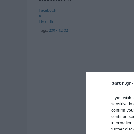
Facebook
X
LinkedIn
Tags:
2007-12-02
paron.gr 
If you wish 
sensitive in
confirm you
continue se
information 
further disc