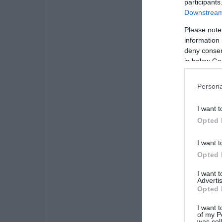
participants
Downstream 
Please note
information 
deny consent
in below Go
Persona
I want t
Opted 
I want t
Opted 
I want 
Advertis
Opted 
I want t
of my P
was col