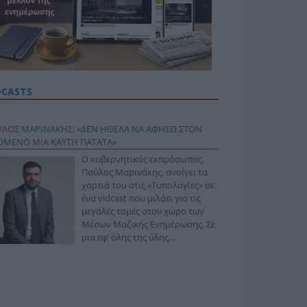
DCASTS
ΥΛΟΣ ΜΑΡΙΝΑΚΗΣ: «ΔΕΝ ΗΘΕΛΑ ΝΑ ΑΦΗΣΩ ΣΤΟΝ
ΟΜΕΝΟ ΜΙΑ ΚΑΥΤΗ ΠΑΤΑΤΑ»
Ο κυβερνητικός εκπρόσωπος,
Παύλος Μαρινάκης, ανοίγει τα
χαρτιά του στις «Τυπολογίες» σε
ένα vidcast που μιλάει για τις
μεγάλες τομές στον χώρο των
Μέσων Μαζικής Ενημέρωσης. Σε
μια εφ’ όλης της ύλης
συνέντευξη στον Βασίλη
φόπουλο, αναλύει το χρονοδιάγραμμα για τις
ιφερειακές και ραδιοφωνικές άδειες, το πακέτο
ριξης των 80 εκατομμυρίων ευρώ για τον Τύπο, αλλά
 την πρωτοβουλία για την άρση της ανωνυμίας στο