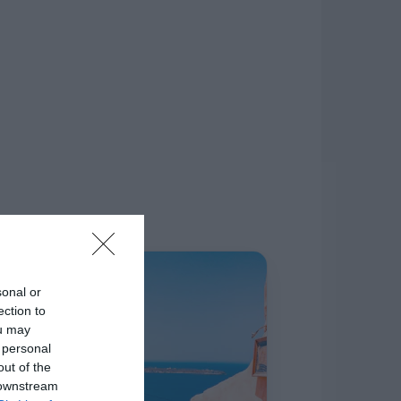
δίκτυο.
Η ΣΤΗΛΗ ΜΑΣ
sonal or
ection to
ou may
 personal
out of the
 downstream