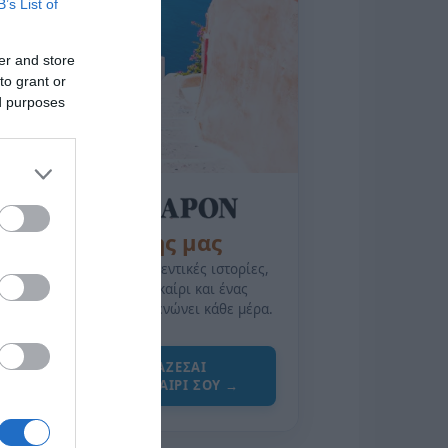
B’s List of
er and store
to grant or
ed purposes
της Ζωής μας
Οι άνθρωποι, οι αυθεντικές ιστορίες,
το ελληνικό καλοκαίρι και ένας
πολιτισμός που μας ενώνει κάθε μέρα.
ΌΣΑ ΧΡΕΙΆΖΕΣΑΙ
ΓΙΑ ΤΟ ΚΑΛΟΚΑΊΡΙ ΣΟΥ →