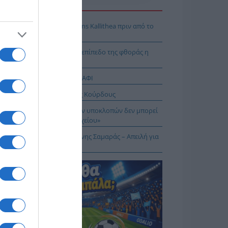
Η ΕΙΔΗΣΕΩΝ
: Πρόβα τζενεράλε με Athens Kallithea πριν από το
per Cup
Ταλαμάγκας: Στο κεκλιμένο επίπεδο της φθοράς η
βέρνηση Μητσοτάκη
ΤΑΓΡΑΦΕΣ ΑΠΟ ΤΟ ΠΑΝΩ ΡΑΦΙ
σχέδιο του Ισραήλ για τους Κούρδους
Λιακούλη: «Το σκάνδαλο των υποκλοπών δεν μπορεί
μείνει στο σκοτάδι ενός αρχείου»
ΠΑΡΟΝ: Ρυθμιστής ο Αντώνης Σαμαράς – Απειλή για