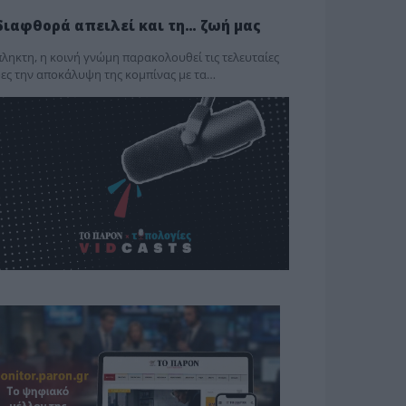
διαφθορά απειλεί και τη… ζωή μας
ληκτη, η κοινή γνώμη παρακολουθεί τις τελευταίες
ες την αποκάλυψη της κο­μπίνας με τα…