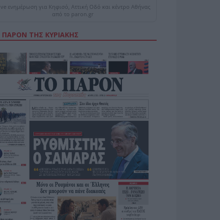
ive ενημέρωση για Κηφισό, Αττική Οδό και κέντρο Αθήνας
από το paron.gr
 ΠΑΡΟΝ ΤΗΣ ΚΥΡΙΑΚΗΣ