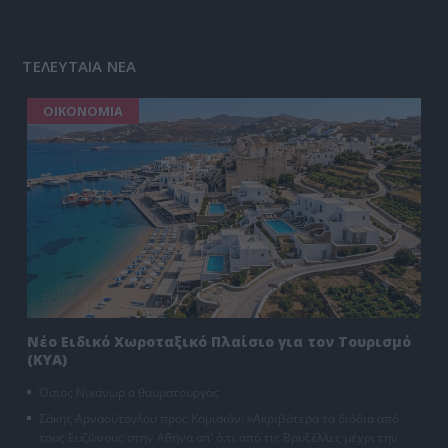
ΤΕΛΕΥΤΑΙΑ ΝΕΑ
ΟΙΚΟΝΟΜΙΑ
Νέο Ειδικό Χωροταξικό Πλαίσιο για τον Τουρισμό
(ΚΥΑ)
Όσιος Νικάνωρ ο θαυματουργός
Σάκης Αρναούτογλου προς Κομισιόν: «Ακριβότερα τα διόδια από
τους Ευζώνους στην Αθήνα απ’ ό,τι από τις Βρυξέλλες μέχρι την