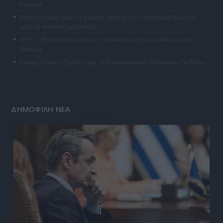
Ελλάδα»
Βουτιές χωρίς ρίσκο: 8 χρυσές οδηγίες για να απολαμβάνεις το
νερό με απόλυτη ασφάλεια!
ΕΡΤ3 – «Project Περιφέρεια»: Η καλλιέργεια του ροδάκινου στη
Νάουσα
Έτοιμη η Λίμνη Στράτου για το Πανευρωπαϊκό Θαλάσσιου Σκι Νέων
ΔΗΜΟΦΙΛΗ ΝΕΑ