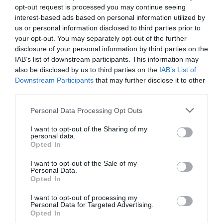
ΔΙΑΒΑΣΤΕ ΚΑΙ ΤΑ ΠΑΡΑΚΑΤΩ
opt-out request is processed you may continue seeing
interest-based ads based on personal information utilized by
Ο καιρός των επομένων ημερών: Κανονικός
us or personal information disclosed to third parties prior to
Αύγουστος με δυνατούς βοριάδες και σταδιακή
your opt-out. You may separately opt-out of the further
disclosure of your personal information by third parties on the
άνοδο της θερμοκρασίας
IAB’s list of downstream participants. This information may
LIVE: Η Θεία Λειτουργία της Μεταμορφώσεως του
also be disclosed by us to third parties on the
IAB’s List of
Σωτήρος
Downstream Participants
that may further disclose it to other
third parties.
Ξύπνησαν, αλλά για τους λάθος λόγους…
Please note that this website/app uses one or more Google
Personal Data Processing Opt Outs
Ορθόδοξοι υπάρχουν και στα Βαλκάνια, κύριοι του
services and may gather and store information including but
ΥΠΕΞ!
not limited to your visit or usage behaviour. You may click to
I want to opt-out of the Sharing of my
personal data.
grant or deny consent to Google and its third-party tags to
Opted In
Μεταμόρφωση του Σωτήρος: Τα έθιμα, ο
use your data for below specified purposes in below Google
συμβολισμός και η αλλαγή του καιρού
consent section.
I want to opt-out of the Sale of my
Personal Data.
Ήλιος και μάτια: Ο αόρατος κίνδυνος του
Opted In
καλοκαιριού για την όραση
I want to opt-out of processing my
Personal Data for Targeted Advertising.
ΤΟ ΒΙΒΛΙΟ ΣΤΟ “Π”
Opted In