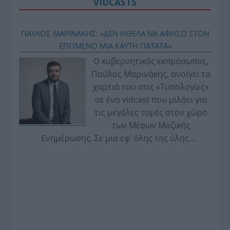
VIDCASTS
ΠΑΥΛΟΣ ΜΑΡΙΝΑΚΗΣ: «ΔΕΝ ΗΘΕΛΑ ΝΑ ΑΦΗΣΩ ΣΤΟΝ
ΕΠΟΜΕΝΟ ΜΙΑ ΚΑΥΤΗ ΠΑΤΑΤΑ»
Ο κυβερνητικός εκπρόσωπος,
Παύλος Μαρινάκης, ανοίγει τα
χαρτιά του στις «Τυπολογίες»
σε ένα vidcast που μιλάει για
τις μεγάλες τομές στον χώρο
των Μέσων Μαζικής
Ενημέρωσης. Σε μια εφ’ όλης της ύλης
συνέντευξη στον Βασίλη Κουφόπουλο, αναλύει
το χρονοδιάγραμμα για τις περιφερειακές και
ραδιοφωνικές άδειες, το πακέτο στήριξης των 80
εκατομμυρίων ευρώ για τον Τύπο, αλλά και την
πρωτοβουλία για την άρση της ανωνυμίας στο
διαδίκτυο.