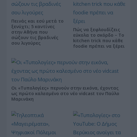
Πεινάς και εσύ μετά το
ξενύχτι; 5 καντίνες
Πώς να ξεφλουδίζεις
στην Αθήνα που
εύκολα το σκόρδο – Το
σώζουν τις βραδινές
kitchen trick που κάθε
σου λιγούρες
foodie πρέπει να ξέρει
Οι «Τυπολογίες» περνούν στην εικόνα, έχοντας
ως πρώτο καλεσμένο στο νέο vidcast τον Παύλο
Μαρινάκη