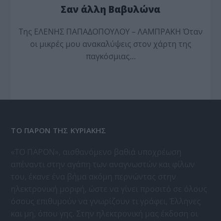
Σαν άλλη Βαβυλώνα
Της ΕΛΕΝΗΣ ΠΑΠΑΔΟΠΟΥΛΟΥ – ΛΑΜΠΡΑΚΗ Όταν
οι μικρές μου ανακαλύψεις στον χάρτη της
παγκόσμιας…
ΤΟ ΠΑΡΟΝ ΤΗΣ ΚΥΡΙΑΚΗΣ
«ΤΟ ΠΑΡΟΝ», αισθανόμενο βαθιά υποχρέωση
απέναντι στην αγάπη των αναγνωστών και φίλων
του, έκανε ένα βήμα ακόμη περνώντας στην
ηλεκτρονική μορφή, ώστε να γίνει προσιτό σε όλους
όσους επιθυμούν να γνωρίζουν τι γράφει, Έλληνες
και μη, όπου γης. Στην ηλεκτρονική μας έκδοση οι