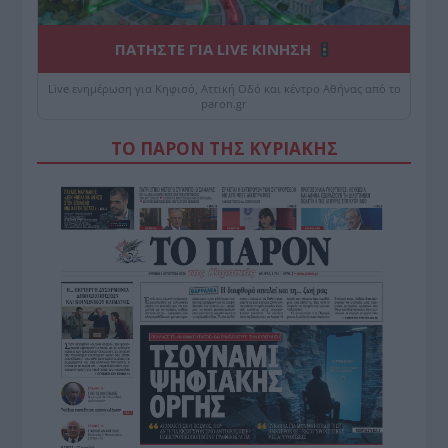
ΠΑΤΗΣΤΕ ΓΙΑ LIVE ΚΙΝΗΣΗ
Live ενημέρωση για Κηφισό, Αττική Οδό και κέντρο Αθήνας από το
paron.gr
ΤΟ ΠΑΡΟΝ ΤΗΣ ΚΥΡΙΑΚΗΣ