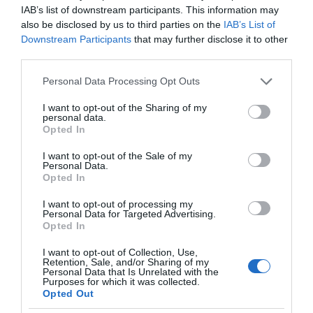
IAB’s list of downstream participants. This information may
also be disclosed by us to third parties on the
IAB’s List of
Downstream Participants
that may further disclose it to other
third parties.
Please note that this website/app uses one or more Google
Personal Data Processing Opt Outs
services and may gather and store information including but
not limited to your visit or usage behaviour. You may click to
I want to opt-out of the Sharing of my
personal data.
ΠΑΤΗΣΤΕ ΓΙΑ LIVE ΚΙΝΗΣΗ
grant or deny consent to Google and its third-party tags to
Opted In
use your data for below specified purposes in below Google
Live ενημέρωση για Κηφισό, Αττική Οδό και κέντρο Αθήνας από το
consent section.
I want to opt-out of the Sale of my
paron.gr
Personal Data.
Opted In
ΤΟ ΠΑΡΟΝ ΤΗΣ ΚΥΡΙΑΚΗΣ
I want to opt-out of processing my
Personal Data for Targeted Advertising.
Opted In
I want to opt-out of Collection, Use,
Retention, Sale, and/or Sharing of my
Personal Data that Is Unrelated with the
Purposes for which it was collected.
Opted Out