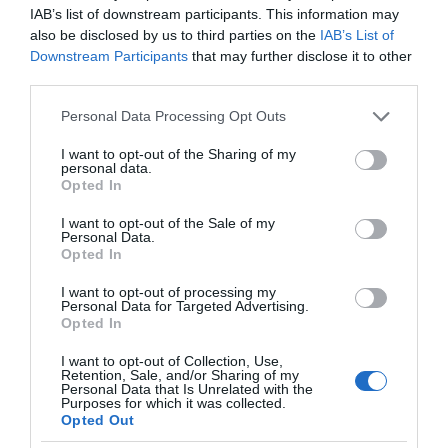
είναι να εκφέρη εις φως αληθείας επωφελείς…».
IAB’s list of downstream participants. This information may
also be disclosed by us to third parties on the
IAB’s List of
Downstream Participants
that may further disclose it to other
third parties.
Please note that this website/app uses one or more Google
Personal Data Processing Opt Outs
services and may gather and store information including but
not limited to your visit or usage behaviour. You may click to
I want to opt-out of the Sharing of my
personal data.
grant or deny consent to Google and its third-party tags to
Opted In
use your data for below specified purposes in below Google
consent section.
I want to opt-out of the Sale of my
Personal Data.
Opted In
I want to opt-out of processing my
Personal Data for Targeted Advertising.
Opted In
Παράταση ζωής…
1
I want to opt-out of Collection, Use,
Retention, Sale, and/or Sharing of my
Personal Data that Is Unrelated with the
Purposes for which it was collected.
Opted Out