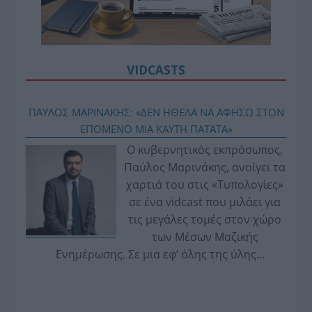
VIDCASTS
ΠΑΥΛΟΣ ΜΑΡΙΝΑΚΗΣ: «ΔΕΝ ΗΘΕΛΑ ΝΑ ΑΦΗΣΩ ΣΤΟΝ
ΕΠΟΜΕΝΟ ΜΙΑ ΚΑΥΤΗ ΠΑΤΑΤΑ»
Ο κυβερνητικός εκπρόσωπος,
Παύλος Μαρινάκης, ανοίγει τα
χαρτιά του στις «Τυπολογίες»
σε ένα vidcast που μιλάει για
τις μεγάλες τομές στον χώρο
των Μέσων Μαζικής
Ενημέρωσης. Σε μια εφ’ όλης της ύλης
συνέντευξη στον Βασίλη Κουφόπουλο, αναλύει
το χρονοδιάγραμμα για τις περιφερειακές και
ραδιοφωνικές άδειες, το πακέτο στήριξης των 80