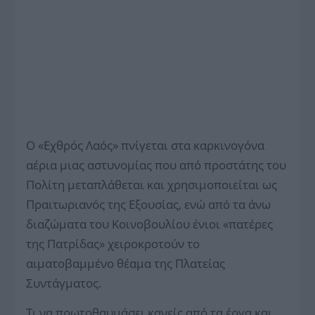
Ο «Εχθρός Λαός» πνίγεται στα καρκινογόνα
αέρια μιας αστυνομίας που από προστάτης του
Πολίτη μεταπλάθεται και χρησιμοποιείται ως
Πραιτωριανός της Εξουσίας, ενώ από τα άνω
διαζώματα του Κοινοβουλίου ένιοι «πατέρες
της Πατρίδας» χειροκροτούν το
αιματοβαμμένο θέαμα της Πλατείας
Συντάγματος.
Τι να πρωτοθαυμάσει κανείς από τα έργα και