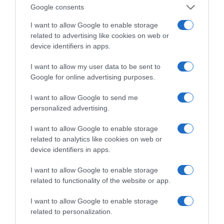
Μουσικός νανουρίζει λιοντάρια παίζοντας το
Google consents
«November rain» (βίντεο)
I want to allow Google to enable storage
related to advertising like cookies on web or
device identifiers in apps.
I want to allow my user data to be sent to
Google for online advertising purposes.
I want to allow Google to send me
personalized advertising.
Χωνάκι ή κυπελλάκι; Σε
Αυτός είναι ο λόγος
αυτά τα 5
που οι beauty lovers
παγωτατζίδικα της
αντικαθιστούν το
I want to allow Google to enable storage
Αθήνας η απάντηση
μαύρο μολύβι με καφέ
related to analytics like cookies on web or
είναι…και τα δύο!
το καλοκαίρι
device identifiers in apps.
I want to allow Google to enable storage
related to functionality of the website or app.
Αυτά είναι τα 4 prints στα μαγιό που θα βλέπεις
I want to allow Google to enable storage
σε κάθε παραλία φέτος!
related to personalization.