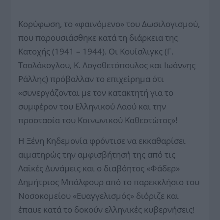
Κορύφωση, το «φαινόμενο» του Δωσιλογισμού,
που παρουσιάσθηκε κατά τη διάρκεια της
Κατοχής (1941 – 1944). Οι Κουίσλιγκς (Γ.
Τσολάκογλου, Κ. Λογοθετόπουλος και Ιωάννης
Ράλλης) πρόβαλλαν το επιχείρημα ότι
«συνεργάζονται με τον κατακτητή για το
συμφέρον του Ελληνικού Λαού και την
προστασία του Κοινωνικού Καθεστώτος»!
Η Ξένη Κηδεμονία φρόντισε να εκκαθαρίσει
αιματηρώς την αμφισβήτησή της από τις
Λαϊκές Δυνάμεις και ο διαβόητος «Φάδερ»
Δημήτριος Μπάλφουρ από το παρεκκλήσιο του
Νοσοκομείου «Ευαγγελισμός» διόριζε και
έπαυε κατά το δοκούν ελληνικές κυβερνήσεις!