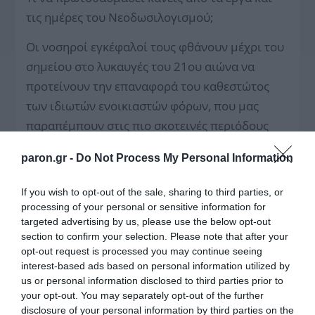
τις ημέρες του Νεοδωσιλογισμού;
Οι νοσηροί εγκέφαλοί τους φθάνουν μέχρι του
σημείου στο λυκαυγές του 21ου αιώνα να
προτείνουν την επαναφορά του καθεστώτος
των ιδιωτών ενοικιαστών φόρων, που μας
παραπέμπουν στις πιο σκοτεινές περιόδους
του 15ου και του 16ου αιώνα, την περίοδο της
paron.gr -
Do Not Process My Personal Information
Οθωμανοκρατίας και των Κοτζαμπάσηδων!
If you wish to opt-out of the sale, sharing to third parties, or
Στις δύστηνες αυτές στιγμές για τους
processing of your personal or sensitive information for
Νεοέλληνες αποτελούν παραμυθία οι λόγοι του
targeted advertising by us, please use the below opt-out
Ανωνύμου Έλληνος της «Ελληνικής
section to confirm your selection. Please note that after your
opt-out request is processed you may continue seeing
Νομαρχίας»:
interest-based ads based on personal information utilized by
us or personal information disclosed to third parties prior to
«Ε! Πόσον γλυκύ πράγμα είναι να ομιλή τινάς
your opt-out. You may separately opt-out of the further
την αλήθειαν! Γλυκύτερον όμως καταπολλά
disclosure of your personal information by third parties on the