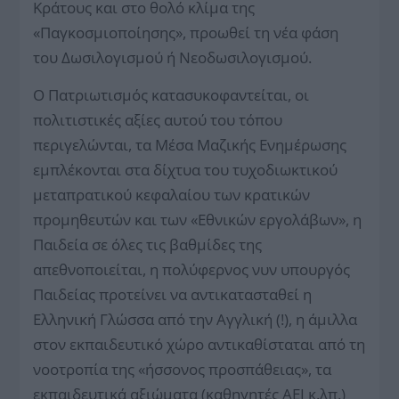
Κράτους και στο θολό κλίμα της
«Παγκοσμιοποίησης», προωθεί τη νέα φάση
του Δωσιλογισμού ή Νεοδωσιλογισμού.
Ο Πατριωτισμός κατασυκοφαντείται, οι
πολιτιστικές αξίες αυτού του τόπου
περιγελώνται, τα Μέσα Μαζικής Ενημέρωσης
εμπλέκονται στα δίχτυα του τυχοδιωκτικού
μεταπρατικού κεφαλαίου των κρατικών
προμηθευτών και των «Εθνικών εργολάβων», η
Παιδεία σε όλες τις βαθμίδες της
απεθνοποιείται, η πολύφερνος νυν υπουργός
Παιδείας προτείνει να αντικατασταθεί η
Ελληνική Γλώσσα από την Αγγλική (!), η άμιλλα
στον εκπαιδευτικό χώρο αντικαθίσταται από τη
νοοτροπία της «ήσσονος προσπάθειας», τα
εκπαιδευτικά αξιώματα (καθηγητές ΑΕΙ κ.λπ.)