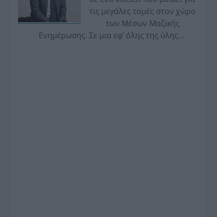
τις μεγάλες τομές στον χώρο
των Μέσων Μαζικής
Ενημέρωσης. Σε μια εφ’ όλης της ύλης
συνέντευξη στον Βασίλη Κουφόπουλο, αναλύει
το χρονοδιάγραμμα για τις περιφερειακές και
ραδιοφωνικές άδειες, το πακέτο στήριξης των 80
εκατομμυρίων ευρώ για τον Τύπο, αλλά και την
πρωτοβουλία για την άρση της ανωνυμίας στο
διαδίκτυο.