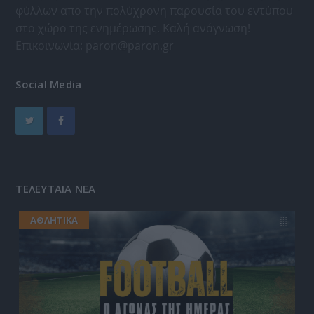
φύλλων απο την πολύχρονη παρουσία του εντύπου
στο χώρο της ενημέρωσης. Καλή ανάγνωση!
Επικοινωνία:
paron@paron.gr
Social Media
ΤΕΛΕΥΤΑΙΑ ΝΕΑ
ΑΘΛΗΤΙΚΑ