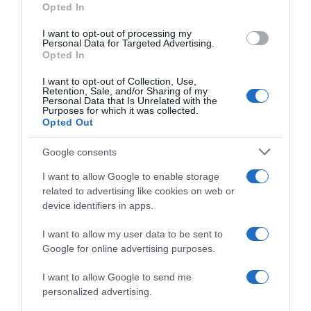
Opted In
LIVE: Η Θεία Λειτουργία της Μεταμορφώσεως του
Σωτήρος
I want to opt-out of processing my
Personal Data for Targeted Advertising.
Ο καιρός των επομένων ημερών: Κανονικός
Opted In
Αύγουστος με δυνατούς βοριάδες και σταδιακή
I want to opt-out of Collection, Use,
άνοδο της θερμοκρασίας
Retention, Sale, and/or Sharing of my
Personal Data that Is Unrelated with the
Purposes for which it was collected.
Ουδεμία ενημέρωση για τις συνομιλίες με τη Λιβύη
Opted Out
ΤΟ ΒΙΒΛΙΟ ΣΤΟ “Π”
Google consents
I want to allow Google to enable storage
related to advertising like cookies on web or
device identifiers in apps.
I want to allow my user data to be sent to
Google for online advertising purposes.
I want to allow Google to send me
personalized advertising.