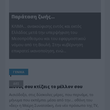
Παράταση ζωής…
ΚΛΙΜΑ… ανακούφισης εντός και εκτός
Ελλάδας μετά την υπερψήφιση του
Μεσοπρόθεσμου και του εφαρμοστικού
νόμου από τη Βουλή. Στην κυβέρνηση
επικρατεί ικανοποίηση, ενώ…
ΓΕΝΙΚΑ
1
ΔΕΣ
Μόνος σου κτίζεις το μέλλον σου
Αισιόδοξο, στις δύσκολες μέρες, που περνάμε, το
μήνυμα που εκπέμπει μέσα από την... οθόνη του
«δες» η Μαίρη Συνατσάκη, ένα νέο πρόσωπο της TV,