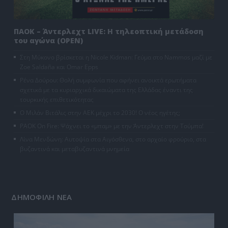
ΠΑΟΚ – Άντερλεχτ LIVE: Η τηλεοπτική μετάδοση
του αγώνα (OPEN)
Στη Μύκονο βρίσκεται η Nicole Kidman: Γεύμα στο Nammos μαζί με
Zoe Saldaña και Omar Epps
Ρένα Δούρου: Θολή συμφωνία που αφήνει ανοικτά ερωτήματα
σχετικά με τα κυριαρχικά δικαιώματα της Ελλάδας έναντι της
τουρκικής επιθετικότητας
Ο Μιλάν Βιτάλις στην ΑΕΚ μέχρι το 2030! Ο νέος ηγέτης;
PAOK On Fire: Ψάχνει το «μπαμ» με την Άντερλεχτ στην Τούμπα!
Λίνα Μενδώνη: Αυτοψία στα Αιγόσθενα, στο αρχαίο φρούριο, στα
βυζαντινά και μεταβυζαντινά μνημεία
ΔΗΜΟΦΙΛΗ ΝΕΑ