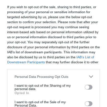
If you wish to opt-out of the sale, sharing to third parties, or
processing of your personal or sensitive information for
targeted advertising by us, please use the below opt-out
section to confirm your selection. Please note that after your
opt-out request is processed you may continue seeing
interest-based ads based on personal information utilized by
us or personal information disclosed to third parties prior to
your opt-out. You may separately opt-out of the further
disclosure of your personal information by third parties on the
IAB’s list of downstream participants. This information may
also be disclosed by us to third parties on the
IAB’s List of
Downstream Participants
that may further disclose it to other
ΔΙΑΒΑΣΤΕ ΚΑΙ ΤΑ ΠΑΡΑΚΑΤΩ
third parties.
Please note that this website/app uses one or more Google
Personal Data Processing Opt Outs
Τίτλοι τέλους
services and may gather and store information including but
not limited to your visit or usage behaviour. You may click to
I want to opt-out of the Sharing of my
Μεταμόρφωση του Σωτήρος: Τα έθιμα, ο
personal data.
grant or deny consent to Google and its third-party tags to
συμβολισμός και η αλλαγή του καιρού
Opted In
use your data for below specified purposes in below Google
consent section.
Κάποιοι εντός ΕΛΑΣ εκθέτουν τον Τσίπρα
I want to opt-out of the Sale of my
Personal Data.