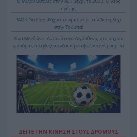
Ο Μιλάν Βιτάλις στην ΑΕΚ μέχρι το 2030! Ο νέος
ηγέτης;
PAOK On Fire: Ψάχνει το «μπαμ» με την Άντερλεχτ
στην Τούμπα!
Λίνα Μενδώνη: Αυτοψία στα Αιγόσθενα, στο αρχαίο
φρούριο, στα βυζαντινά και μεταβυζαντινά μνημεία
ΔΕΙΤΕ ΤΗΝ ΚΙΝΗΣΗ ΣΤΟΥΣ ΔΡΌΜΟΥΣ