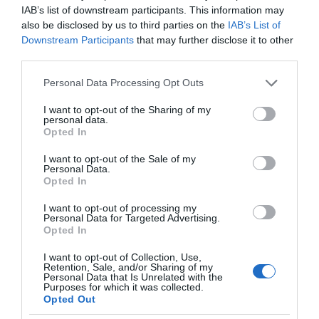
IAB’s list of downstream participants. This information may
also be disclosed by us to third parties on the
IAB’s List of
Downstream Participants
that may further disclose it to other
third parties.
Please note that this website/app uses one or more Google
Personal Data Processing Opt Outs
services and may gather and store information including but
not limited to your visit or usage behaviour. You may click to
I want to opt-out of the Sharing of my
personal data.
grant or deny consent to Google and its third-party tags to
Opted In
use your data for below specified purposes in below Google
consent section.
I want to opt-out of the Sale of my
Personal Data.
Opted In
I want to opt-out of processing my
Personal Data for Targeted Advertising.
Opted In
VIDCASTS
I want to opt-out of Collection, Use,
Retention, Sale, and/or Sharing of my
Personal Data that Is Unrelated with the
ΠΑΥΛΟΣ ΜΑΡΙΝΑΚΗΣ: «ΔΕΝ ΗΘΕΛΑ ΝΑ ΑΦΗΣΩ ΣΤΟΝ
Purposes for which it was collected.
Opted Out
ΕΠΟΜΕΝΟ ΜΙΑ ΚΑΥΤΗ ΠΑΤΑΤΑ»