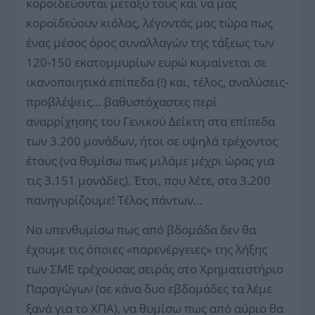
κοροϊδεύονται μεταξύ τους και να μας
κοροϊδεύουν κιόλας, λέγοντάς μας τώρα πως
ένας μέσος όρος συναλλαγών της τάξεως των
120-150 εκατομμυρίων ευρώ κυμαίνεται σε
ικανοποιητικά επίπεδα (!) και, τέλος, αναλύσεις-
προβλέψεις… βαθυστόχαστες περί
αναρρίχησης του Γενικού Δείκτη στα επίπεδα
των 3.200 μονάδων, ήτοι σε υψηλά τρέχοντος
έτους (να θυμίσω πως μιλάμε μέχρι ώρας για
τις 3.151 μονάδες). Έτσι, που λέτε, στα 3.200
πανηγυρίζουμε! Τέλος πάντων…
Να υπενθυμίσω πως από βδομάδα δεν θα
έχουμε τις όποιες «παρενέργειες» της λήξης
των ΣΜΕ τρέχουσας σειράς στο Χρηματιστήριο
Παραγώγων (σε κάνα δυο εβδομάδες τα λέμε
ξανά για το ΧΠΑ), να θυμίσω πως από αύριο θα