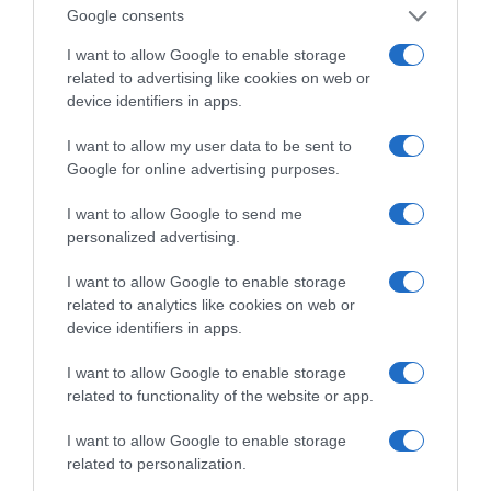
Ο κυβερνητικός εκπρόσωπος,
Google consents
Παύλος Μαρινάκης, ανοίγει τα
I want to allow Google to enable storage
χαρτιά του στις «Τυπολογίες»
related to advertising like cookies on web or
σε ένα vidcast που μιλάει για
device identifiers in apps.
τις μεγάλες τομές στον χώρο
των Μέσων Μαζικής
I want to allow my user data to be sent to
Ενημέρωσης. Σε μια εφ’ όλης της ύλης
Google for online advertising purposes.
συνέντευξη στον Βασίλη Κουφόπουλο, αναλύει
I want to allow Google to send me
το χρονοδιάγραμμα για τις περιφερειακές και
personalized advertising.
ραδιοφωνικές άδειες, το πακέτο στήριξης των 80
εκατομμυρίων ευρώ για τον Τύπο, αλλά και την
I want to allow Google to enable storage
πρωτοβουλία για την άρση της ανωνυμίας στο
related to analytics like cookies on web or
device identifiers in apps.
διαδίκτυο.
I want to allow Google to enable storage
related to functionality of the website or app.
I want to allow Google to enable storage
related to personalization.