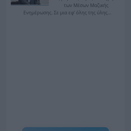
των Μέσων Μαζικής
Ενημέρωσης. Σε μια εφ’ όλης της ύλης
συνέντευξη στον Βασίλη Κουφόπουλο, αναλύει
το χρονοδιάγραμμα για τις περιφερειακές και
ραδιοφωνικές άδειες, το πακέτο στήριξης των 80
εκατομμυρίων ευρώ για τον Τύπο, αλλά και την
πρωτοβουλία για την άρση της ανωνυμίας στο
διαδίκτυο.