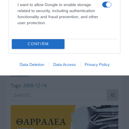
Ο καιρός των
I want to allow Google to enable storage
επομένων ημερών:
related to security, including authentication
Κανονικός Αύγουστος
functionality and fraud prevention, and other
με δυνατούς βοριάδες
user protection.
και σταδιακή άνοδο
της θερμοκρασίας
Κοινοποιήστε:
CONFIRM
Facebook
Data Deletion
Data Access
Privacy Policy
X
LinkedIn
Tags:
2008-12-14