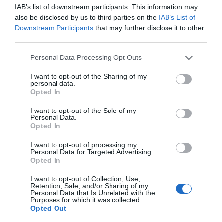
IAB’s list of downstream participants. This information may
also be disclosed by us to third parties on the
IAB’s List of
Downstream Participants
that may further disclose it to other
Οι «Τυπολογίες» περνούν στην εικόνα, έχοντας
third parties.
ως πρώτο καλεσμένο στο νέο vidcast τον Παύλο
Μαρινάκη
Please note that this website/app uses one or more Google
Personal Data Processing Opt Outs
services and may gather and store information including but
not limited to your visit or usage behaviour. You may click to
I want to opt-out of the Sharing of my
personal data.
grant or deny consent to Google and its third-party tags to
Opted In
use your data for below specified purposes in below Google
consent section.
I want to opt-out of the Sale of my
Personal Data.
Opted In
«Τυπολογίες» στο
YouTube: Ο Δήμος
I want to opt-out of processing my
Βερύκιος ανοίγει τα
Personal Data for Targeted Advertising.
χαρτιά του – Vidcast
Opted In
I want to opt-out of Collection, Use,
Retention, Sale, and/or Sharing of my
Personal Data that Is Unrelated with the
Τηλεοπτικά
Purposes for which it was collected.
«Μαγειρέματα»,
Opted Out
Ψηφιακοί Πόλεμοι και