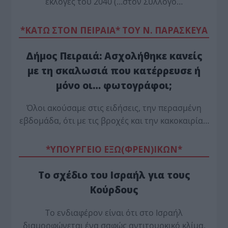
εκλογές του 2040 (…στον Σύλλογο…
*ΚΑΤΩ ΣΤΟΝ ΠΕΙΡΑΙΑ* ΤΟΥ Ν. ΠΑΡΑΣΚΕΥΑ
Δήμος Πειραιά: Ασχολήθηκε κανείς
με τη σκαλωσιά που κατέρρευσε ή
μόνο οι… φωτογράφοι;
Όλοι ακούσαμε στις ειδήσεις, την περασμένη
εβδομάδα, ότι με τις βροχές και την κακοκαιρία…
*ΥΠΟΥΡΓΕΙΟ ΕΞΩ(ΦΡΕΝ)ΙΚΩΝ*
Το σχέδιο του Ισραήλ για τους
Κούρδους
Το ενδιαφέρον είναι ότι στο Ισραήλ
διαμορφώνεται ένα σαφώς αντιτουρκικό κλίμα,