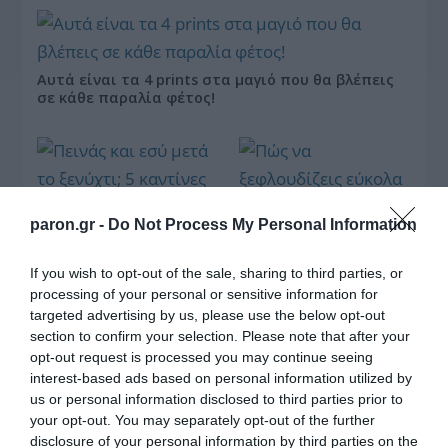
Αυτά είναι τα 4 prints στα μαγιό που θα βλέπεις
σε κάθε παραλία φέτος!
paron.gr -
Do Not Process My Personal Information
If you wish to opt-out of the sale, sharing to third parties, or
Πεινάς και εσύ μετά το
processing of your personal or sensitive information for
ξενύχτι; 5 καντίνες
targeted advertising by us, please use the below opt-out
Πώς να ξεφλουδίζεις
στην Αθήνα που
εύκολα το σκόρδο – Το
section to confirm your selection. Please note that after your
σώζουν τις βραδινές
kitchen trick που κάθε
opt-out request is processed you may continue seeing
σου λιγούρες
foodie πρέπει να ξέρει
interest-based ads based on personal information utilized by
us or personal information disclosed to third parties prior to
your opt-out. You may separately opt-out of the further
disclosure of your personal information by third parties on the