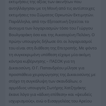
εκτιμήσεις της αξίας των ακινήτων που
αντηλλάγησαν με τη Μονή από τις αντίστοιχες
εκτιμήσεις του Σώματος Ορκωτών Εκτιμητών.
Παράλληλα, από την Εξεταστική ζητείται το
άνοιγμα των λογαριασμών τόσο του Γιώργου
Βουλγαράκη όσο και της Αικατερίνη Πελέκη. Ο
πρώην υπουργός δήλωσε ότι οι λογαριασμοί
του είναι στη διάθεση της Επιτροπής. Με φόντο
τη συγκεκριμένη υπόθεση είχαμε μία ακόμη
κόντρα κυβέρνησης – ΠΑΣΟΚ για τη
Δικαιοσύνη. Ο Γ. Παπανδρέου μίλησε για
προσπάθεια χειραγώγησης της Δικαιοσύνης με
στόχο τη συγκάλυψη των σκανδάλων, ο
αρμόδιος υπουργός Σωτήρης Χατζηγάκης
έκανε λόγο για «άδικη επίθεση» και «ψευδείς
ισχυρισμούς», ενώ ο Εισαγγελέας του Αρείου