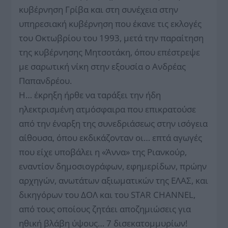
κυβέρνηση Γρίβα και στη συνέχεια στην
υπηρεσιακή κυβέρνηση που έκανε τις εκλογές
του Οκτωβρίου του 1993, μετά την παραίτηση
της κυβέρνησης Μητσοτάκη, όπου επέστρεψε
με σαρωτική νίκη στην εξουσία ο Ανδρέας
Παπανδρέου.
Η… έκρηξη ήρθε να ταράξει την ήδη
ηλεκτρισμένη ατμόσφαιρα που επικρατούσε
από την έναρξη της συνεδριάσεως στην ισόγεια
αίθουσα, όπου εκδικάζονταν οι… επτά αγωγές
που είχε υποβάλει η «Άννα» της Ριανκούρ,
εναντίον δημοσιογράφων, εφημερίδων, πρώην
αρχηγών, ανωτάτων αξιωματικών της ΕΛΑΣ, και
δικηγόρων του ΔΟΛ και του STAR CΗAΝNEL,
από τους οποίους ζητάει αποζημιώσεις για
ηθική βλάβη ύψους… 7 δισεκατομμυρίων!