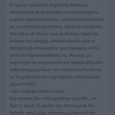
Ο πρώην υπουργός Δημήτρης Μανίκας
απαντώντας στην πρόεδρο του Δικαστηρίου,
κυρία Σταματελοπούλου, η οποία εντυπωσίασε
με τις εύστοχες ερωτήσεις, αλλά και την άνεση
που έδινε σε όλους τους διαδίκους παρά την
ένταση που υπήρχε, αποκάλυψε ότι όλα τα
στοιχεία (βιντεοκασέτες, φωτογραφίες κ.λπ.)
από την παρακολούθηση της «Άννας», με
κυριότερα τα στιγμιότυπα της παραλαβής από
κάδο απορριμμάτων του πακέτου (υποτίθεται
με τα χρήματα) που είχε αφήσει αστυνομικός,
έχουν ΧΑΘΕΙ!
– Δεν υπάρχει τίποτα!, είπε.
Και κανένας δεν ενδιαφέρθηκε να μάθει, να
βρει τι έγινε. Η ηγεσία της Αστυνομίας δεν
διέταξε ποτέ μέχρι σήμερα μια έρευνα! Και