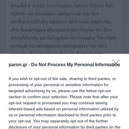
Επειδή σ’ αυτές τις ιστορίες κανείς τίποτε δεν
πρέπει να αποκλείει, ακόμη και την πιο
απίθανη εξέλιξη, κάποιοι από τους παρόντες
στα δικαστήρια αξιωματικούς έλεγαν ότι δεν
αποκλείεται, με δεδομένο ότι η κυρία Τσιντέρη
μετά με τις αστήρικτες κατηγορίες της στις
αγωγές, θα καταδικασθεί και δύσκολα θα
αποφύγει τη φυλακή, μήπως αυτό επιδιώκουν
paron.gr -
Do Not Process My Personal Information
εκείνοι που τη χρησιμοποίησαν, για να έχει
επαφή με τους καταδίκους της «17Ν» στον
If you wish to opt-out of the sale, sharing to third parties, or
processing of your personal or sensitive information for
Κορυδαλλό… Μια ερμηνεία, που βέβαια
targeted advertising by us, please use the below opt-out
μοιάζει… εξωγήινη… Αλλά, είπαμε, όλα
section to confirm your selection. Please note that after your
μπορούν να συμβούν…
opt-out request is processed you may continue seeing
interest-based ads based on personal information utilized by
Στην εκδίκαση των αγωγών της κυρίας Μαρίας
us or personal information disclosed to third parties prior to
Τσιντέρη και των ανταγωγών που είχαν
your opt-out. You may separately opt-out of the further
ασκήσει οι εναγόμενοι στην αίθουσα του
disclosure of your personal information by third parties on the