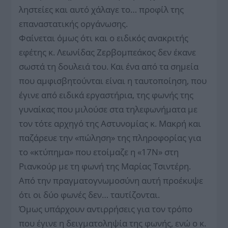
ληστείες και αυτό χάλαγε το… προφίλ της
επαναστατικής οργάνωσης.
Φαίνεται όμως ότι και ο ειδικός ανακριτής
εφέτης κ. Λεωνίδας Ζερβομπεάκος δεν έκανε
σωστά τη δουλειά του. Και ένα από τα σημεία
που αμφισβητούνται είναι η ταυτοποίηση, που
έγινε από ειδικά εργαστήρια, της φωνής της
γυναίκας που μιλούσε στα τηλεφωνήματα με
τον τότε αρχηγό της Αστυνομίας κ. Μακρή και
παζάρευε την «πώληση» της πληροφορίας για
το «κτύπημα» που ετοίμαζε η «17Ν» στη
Ριανκούρ με τη φωνή της Μαρίας Τσιντέρη.
Από την πραγματογνωμοσύνη αυτή προέκυψε
ότι οι δύο φωνές δεν… ταυτίζονται.
Όμως υπάρχουν αντιρρήσεις για τον τρόπο
που έγινε η δειγματοληψία της φωνής, ενώ ο κ.