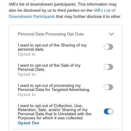
IAB’s list of downstream participants. This information may
δικαστηρίου ήταν παρόντες, είτε ως μάρτυρες,
also be disclosed by us to third parties on the
IAB’s List of
είτε ως εναγόμενοι, είτε ως… συμπαραστάτες,
Downstream Participants
that may further disclose it to other
οι πρώην αρχηγοί της ΕΛΑΣ Αντώνης
third parties.
Λαμπαρδιάρης και Στέφανος Μακρής, ο πρώην
Please note that this website/app uses one or more Google
Personal Data Processing Opt Outs
διοικητής Ασφάλειας Δημ. Αποστολόπουλος,
services and may gather and store information including but
not limited to your visit or usage behaviour. You may click to
I want to opt-out of the Sharing of my
περισσότερο γνωστός ως «Κάλαχαν», ο πρώην
personal data.
grant or deny consent to Google and its third-party tags to
αρχηγός της ΕΥΠ επί Μητσοτάκη κ. Μπαλλές, οι
Opted In
use your data for below specified purposes in below Google
δημοσιογράφοι του «Βήματος» Λαμπρόπουλος
consent section.
I want to opt-out of the Sale of my
Personal Data.
και Τέλογλου και ο Τέρενς Κουίκ από το STAR.
Opted In
I want to opt-out of processing my
Στόχος η επίθεση
Ψήφισαν «όχι» στην
Personal Data for Targeted Advertising.
ενάντια στα
παράλληλη εργασία σε
Opted In
δικαιώματα των
Γραφεία Τύπου και
εργαζομένων
ΜΜΕ
I want to opt-out of Collection, Use,
Retention, Sale, and/or Sharing of my
Personal Data that Is Unrelated with the
Purposes for which it was collected.
Opted Out