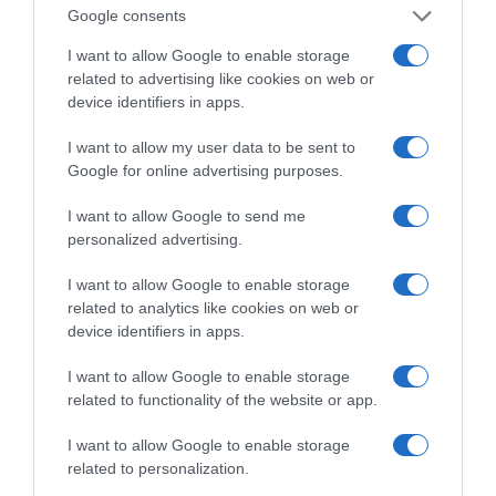
Μουσικός νανουρίζει λιοντάρια παίζοντας το
Google consents
«November rain» (βίντεο)
I want to allow Google to enable storage
related to advertising like cookies on web or
device identifiers in apps.
I want to allow my user data to be sent to
Google for online advertising purposes.
I want to allow Google to send me
personalized advertising.
Χωνάκι ή κυπελλάκι; Σε
Αυτός είναι ο λόγος
αυτά τα 5
που οι beauty lovers
I want to allow Google to enable storage
παγωτατζίδικα της
αντικαθιστούν το
related to analytics like cookies on web or
Αθήνας η απάντηση
μαύρο μολύβι με καφέ
είναι…και τα δύο!
το καλοκαίρι
device identifiers in apps.
I want to allow Google to enable storage
related to functionality of the website or app.
I want to allow Google to enable storage
Αυτά είναι τα 4 prints στα μαγιό που θα βλέπεις
related to personalization.
σε κάθε παραλία φέτος!