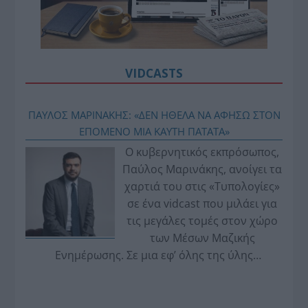
VIDCASTS
ΠΑΥΛΟΣ ΜΑΡΙΝΑΚΗΣ: «ΔΕΝ ΗΘΕΛΑ ΝΑ ΑΦΗΣΩ ΣΤΟΝ
ΕΠΟΜΕΝΟ ΜΙΑ ΚΑΥΤΗ ΠΑΤΑΤΑ»
Ο κυβερνητικός εκπρόσωπος,
Παύλος Μαρινάκης, ανοίγει τα
χαρτιά του στις «Τυπολογίες»
σε ένα vidcast που μιλάει για
τις μεγάλες τομές στον χώρο
των Μέσων Μαζικής
Ενημέρωσης. Σε μια εφ’ όλης της ύλης
συνέντευξη στον Βασίλη Κουφόπουλο, αναλύει
το χρονοδιάγραμμα για τις περιφερειακές και
ραδιοφωνικές άδειες, το πακέτο στήριξης των 80