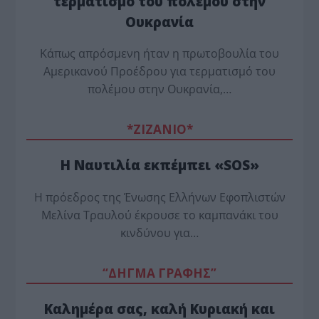
τερματισμό του πολέμου στην
Ουκρανία
Κάπως απρόσμενη ήταν η πρωτοβουλία του
Αμερικανού Προέδρου για τερματισμό του
πολέμου στην Ουκρανία,…
*ZΙΖΑΝΙΟ*
Η Ναυτιλία εκπέμπει «SOS»
Η πρόεδρος της Ένωσης Ελλήνων Εφοπλιστών
Μελίνα Τραυλού έ­κρουσε το καμπανάκι του
κινδύνου για…
“ΔΗΓΜΑ ΓΡΑΦΗΣ”
Καλημέρα σας, καλή Κυριακή και