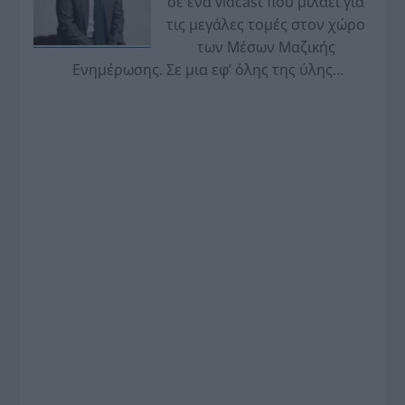
σε ένα vidcast που μιλάει για
τις μεγάλες τομές στον χώρο
των Μέσων Μαζικής
Ενημέρωσης. Σε μια εφ’ όλης της ύλης
συνέντευξη στον Βασίλη Κουφόπουλο, αναλύει
το χρονοδιάγραμμα για τις περιφερειακές και
ραδιοφωνικές άδειες, το πακέτο στήριξης των 80
εκατομμυρίων ευρώ για τον Τύπο, αλλά και την
πρωτοβουλία για την άρση της ανωνυμίας στο
διαδίκτυο.