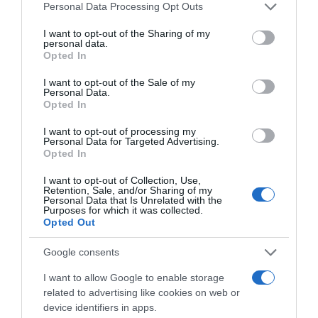
Please note that this website/app uses one or more Google
Personal Data Processing Opt Outs
services and may gather and store information including but
not limited to your visit or usage behaviour. You may click to
I want to opt-out of the Sharing of my
personal data.
grant or deny consent to Google and its third-party tags to
Opted In
use your data for below specified purposes in below Google
consent section.
I want to opt-out of the Sale of my
Personal Data.
Opted In
I want to opt-out of processing my
Personal Data for Targeted Advertising.
ΔΙΑΒΑΣΤΕ ΚΑΙ ΤΑ ΠΑΡΑΚΑΤΩ
Opted In
I want to opt-out of Collection, Use,
Ο καιρός των επομένων ημερών: Κανονικός
Retention, Sale, and/or Sharing of my
Personal Data that Is Unrelated with the
Αύγουστος με δυνατούς βοριάδες και σταδιακή
Purposes for which it was collected.
άνοδο της θερμοκρασίας
Opted Out
Ορθόδοξοι υπάρχουν και στα Βαλκάνια, κύριοι του
Google consents
ΥΠΕΞ!
I want to allow Google to enable storage
Το σχέδιο του Ισραήλ για τους Κούρδους
related to advertising like cookies on web or
device identifiers in apps.
Το φαρμακείο των διακοπών: Ο πλήρης οδηγός για