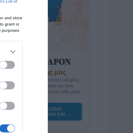
B’s List of
er and store
to grant or
ed purposes
της Ζωής μας
Οι άνθρωποι, οι αυθεντικές ιστορίες,
το ελληνικό καλοκαίρι και ένας
πολιτισμός που μας ενώνει κάθε μέρα.
ΌΣΑ ΧΡΕΙΆΖΕΣΑΙ
ΓΙΑ ΤΟ ΚΑΛΟΚΑΊΡΙ ΣΟΥ →