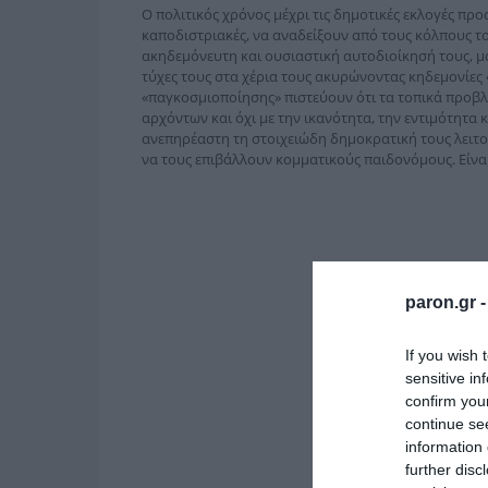
Ο πολιτικός χρόνος μέχρι τις δημοτικές εκλογές προσ
καποδιστριακές, να αναδείξουν από τους κόλπους τ
ακηδεμόνευτη και ουσιαστική αυτοδιοίκησή τους, μ
τύχες τους στα χέρια τους ακυρώνοντας κηδεμονίες
«παγκοσμιοποίησης» πιστεύουν ότι τα τοπικά προβ
αρχόντων και όχι με την ικανότητα, την εντιμότητα κ
ανεπηρέαστη τη στοιχειώδη δημοκρατική τους λειτου
να τους επιβάλλουν κομματικούς παιδονόμους. Είναι
paron.gr 
If you wish 
sensitive in
confirm you
continue se
information 
further disc