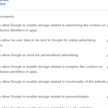
ΡΟ
Out
Το 
consents
Ε. 
Πώς να ξεφλουδίζεις εύκολα το σκόρδο –
να 
o allow Google to enable storage related to advertising like cookies on
Το kitchen trick που κάθε foodie πρέπει
evice identifiers in apps.
ΤΟ 
να ξέρει
ΝΔ
o allow my user data to be sent to Google for online advertising
Ιπ
s.
Ιππ
to allow Google to send me personalized advertising.
Ανα
Τηλεοπτικά «Μαγειρέματα», Ψηφιακοί
«άρ
Πόλεμοι και ένα… Τσουνάμι Αλλαγών: Η
o allow Google to enable storage related to analytics like cookies on
Ελλ
Εβδομάδα που Ανακάτεψε την Τράπουλα
evice identifiers in apps.
φα
των Ελληνικών Media
o allow Google to enable storage related to functionality of the website
o allow Google to enable storage related to personalization.
ΤΣΟΥΝΑΜΙ ψηφιακής οργής…
st
συμπαρασύρει την κυβέρνηση
o allow Google to enable storage related to security, including