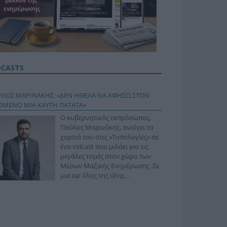
DCASTS
ΥΛΟΣ ΜΑΡΙΝΑΚΗΣ: «ΔΕΝ ΗΘΕΛΑ ΝΑ ΑΦΗΣΩ ΣΤΟΝ
ΟΜΕΝΟ ΜΙΑ ΚΑΥΤΗ ΠΑΤΑΤΑ»
Ο κυβερνητικός εκπρόσωπος,
Παύλος Μαρινάκης, ανοίγει τα
χαρτιά του στις «Τυπολογίες» σε
ένα vidcast που μιλάει για τις
μεγάλες τομές στον χώρο των
Μέσων Μαζικής Ενημέρωσης. Σε
μια εφ’ όλης της ύλης
συνέντευξη στον Βασίλη
φόπουλο, αναλύει το χρονοδιάγραμμα για τις
ιφερειακές και ραδιοφωνικές άδειες, το πακέτο
ριξης των 80 εκατομμυρίων ευρώ για τον Τύπο, αλλά
 την πρωτοβουλία για την άρση της ανωνυμίας στο