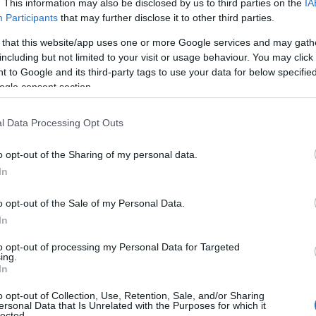
. This information may also be disclosed by us to third parties on the
IA
Participants
that may further disclose it to other third parties.
Σ ΖΟΡΜΠΑΣ» πιστός στην ακηδεμόνευτη αυτοδιοίκηση στηρίζει
 στηρίζει στο Μενίδι τη δημοτική κίνηση (Πρωτοβουλία Πολιτών)
 that this website/app uses one or more Google services and may gath
στη Δραπετσώνα την κίνηση πολιτών υπό τον κ. Γιώργο
including but not limited to your visit or usage behaviour. You may click 
 to Google and its third-party tags to use your data for below specifi
ogle consent section.
ης
========ΔΗΜΟΤ
l Data Processing Opt Outs
o opt-out of the Sharing of my personal data.
In
Χωνάκι ή κυπελλάκι; Σε αυτά τα 5
o opt-out of the Sale of my Personal Data.
παγωτατζίδικα της Αθήνας η απάντηση
In
είναι…και τα δύο!
to opt-out of processing my Personal Data for Targeted
ing.
In
s
Αυτά είναι τα 4 prints στα μαγιό που θα
o opt-out of Collection, Use, Retention, Sale, and/or Sharing
φέ
βλέπεις σε κάθε παραλία φέτος!
ersonal Data that Is Unrelated with the Purposes for which it
lected.