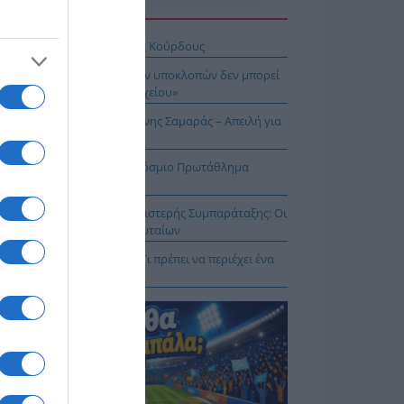
Η ΕΙΔΗΣΕΩΝ
σχέδιο του Ισραήλ για τους Κούρδους
Λιακούλη: «Το σκάνδαλο των υποκλοπών δεν μπορεί
μείνει στο σκοτάδι ενός αρχείου»
ΠΑΡΟΝ: Ρυθμιστής ο Αντώνης Σαμαράς – Απειλή για
πασία – Η Ελλάδα στο Παγκόσμιο Πρωτάθλημα
ασίας!
κοίνωση της Ελληνικής Αριστερής Συμπαράταξης: Οι
ιστοι» τελευταίοι των τελευταίων
ηνικός Ερυθρός Σταυρός: Τι πρέπει να περιέχει ένα
ρμακείο διακοπών