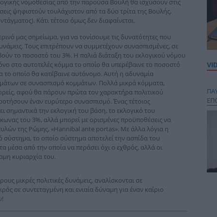
λογικής νομοθεσίας από την παρούσα Βουλή θα ισχύσουν στις
ήσεις ψηφιστούν τουλάχιστον από τα δύο τρίτα της Βουλής,
τάγματος). Κάτι τέτοιο όμως δεν διαφαίνεται.
ρινό μας σημείωμα, για να τονίσουμε τις δυνατότητες που
δυνάμεις. Τους επιτρέπουν να συμμετέχουν συνασπισμένες, σε
βούν το ποσοστό του 3%. Η παλιά διάταξη του εκλογικού νόμου
νο στο αυτοτελές κόμμα το οποίο θα υπερέβαινε το ποσοστό
VI
α το οποίο θα κατέβαινε αυτόνομο. Αυτή η αδυναμία
ομμάτων σε συνασπισμό κομμάτων. Πολλά μικρά κόμματα,
ΠΑ
ορείς, αφού θα πάρουν πρώτα τον χαρακτήρα πολιτικού
ΕΠ
ροτήσουν έναν ευρύτερο συνασπισμό. Ένας τέτοιος
ι σημαντικά την εκλογική του βάση, το εκλογικό του
ίκωνας του 3%, αλλά μπορεί με ορισμένες προϋποθέσεις να
υλών της Ρώμης, «Hannibal ante portas». Με άλλα λόγια η
 σύστημα, το οποίο σύστημα αποτελεί την ασπίδα του
α μέσα από την οποία να περάσει όχι ο εχθρός, αλλά οι
αμη κυριαρχία του.
ρους μικρές πολιτικές δυνάμεις, αναλίσκονται σε
Κου
ρός σε συντεταγμένη και ενιαία δύναμη για έναν καίριο
περ
!
στή
και