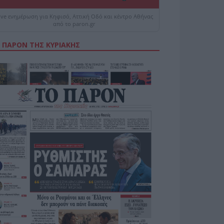
ive ενημέρωση για Κηφισό, Αττική Οδό και κέντρο Αθήνας
από το paron.gr
 ΠΑΡΟΝ ΤΗΣ ΚΥΡΙΑΚΗΣ