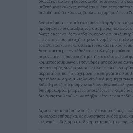
διατάξεων αυτών ή και οποιωνδήποτε άλλων της εκ
μεθεπόμενες εκλογές, εκτός εάν οι όποιες τροποποι
δηλαδή από διακόσιους βουλευτές (άρθρο 54 του Συν
Αναφερόμαστε σ’ αυτό το σημαντικό άρθρο στο σημε
προσφέρουν οι διατάξεις του στις μικρές πολιτικές 
όλες τις κατανομές των εδρών, εφόσον φυσικά υπερ
επέτρεπε τη συμμετοχή στην κατανομή των εδρών μό
του 3%, πράγμα πολύ δυσχερές για κάθε μικρό κόμμ
θεραπεύεται με την κάθοδο στις εκλογές μικρών κ
μεμονωμένες προσωπικότητες ή και άλλοι μαζικοί φ
κόμματος (σύμφωνα με τον νόμο), μπορούν να συγκ
συνασπισμός δυνάμεων, όπως είναι φυσικό, διευρύνε
ακροατήριο, και έτσι όχι μόνο υπερκερνάται ο Ρουβ
προελάσουν σημαντικές λαϊκές δυνάμεις μέχρι των π
διάταξη αυτή στο υπάρχον καλπονοθευτικό εκλογικό
δικομματισμού, μπορεί να αποτελέσει την Κερκόπορτ
δυνάμεις του λαού και να πλήξουν έτσι την αυτοδύν
Ας συνειδητοποιήσουν αυτή την ευκαιρία όσες επιμέ
ομφαλοσκοπήσεις και ας συνασπιστούν όσο είναι και
εκλογικό εμβολισμό του δικομματισμού. Το μπορούν