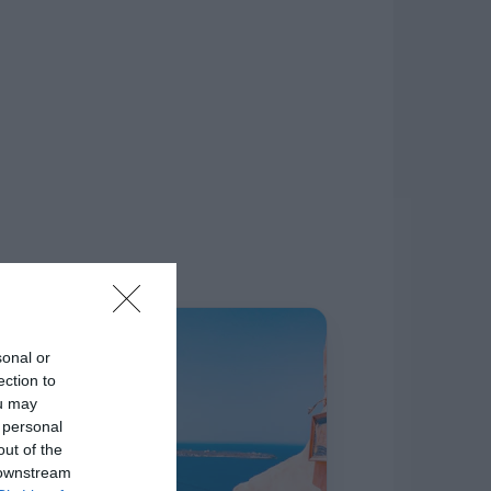
δίκτυο.
Η ΣΤΗΛΗ ΜΑΣ
sonal or
ection to
ou may
 personal
out of the
 downstream