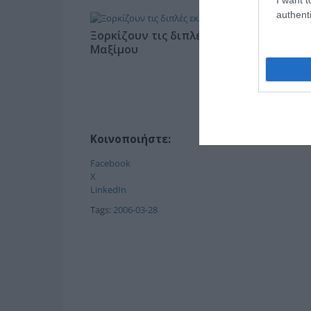
authenti
Ξορκίζουν τις διπλές εκλογές στο
Μαξίμου
Κοινοποιήστε:
Facebook
X
LinkedIn
Tags:
2006-03-28