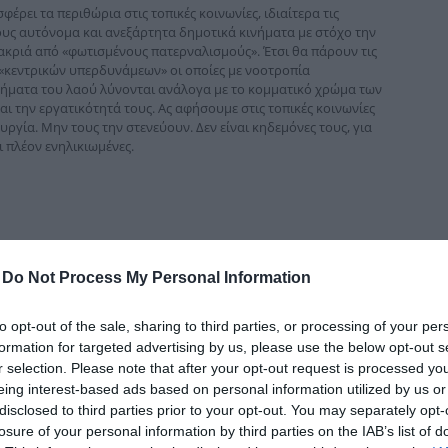
δια
φέρει τα περιθώρια στις τοπικές κοινωνίες, ιδιαίτερα τις
ους αυτόνομα και ανεξάρτητα δημοτικά κινήματα με στόχο την
ακριά από «φωτισμένους πατερναλισμούς». Έτσι θα πάρουν τις
 «κεντρικών υπερδυνάμεων» οι οποίες με νοοτροπία
λήματα του λαού λύνονται ανάλογα με το κομματικό χρώμα των
αι την εργατικότητά τους. Ας αφήσουμε στις τοπικές κοινωνίες
ργία. Μην τους την στενεύουν. Δεν είναι κηδεμόνες τους, για
 πλέον ενηλικιωμένες.
-
Do Not Process My Personal Information
to opt-out of the sale, sharing to third parties, or processing of your per
formation for targeted advertising by us, please use the below opt-out s
r selection. Please note that after your opt-out request is processed y
eing interest-based ads based on personal information utilized by us or
disclosed to third parties prior to your opt-out. You may separately opt-
losure of your personal information by third parties on the IAB’s list of