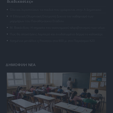
διαδικασίες»
Όλο και λιγοστεύουν τα παιδιά που γράφονται στην Α΄ Δημοτικού
Η Ελληνική Ολυμπιακή Επιτροπή ξεκινά τον καθαρισμό των
μαρμάρων του Παναθηναϊκού Σταδίου
Μ. Βακόνδιος: H σημασία του οικονομικού αλφαβητισμού των νέων
Πώς θα αποκτήσεις λαμπερό και ενυδατωμένο δέρμα το καλοκαίρι
Ασημένιο μετάλλιο η Ρούσσου στα 800 μ. στο Παγκόσμιο Κ20
ΔΗΜΟΦΙΛΗ ΝΕΑ