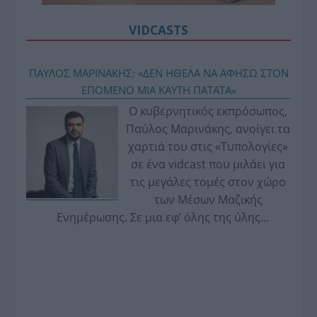
VIDCASTS
ΠΑΥΛΟΣ ΜΑΡΙΝΑΚΗΣ: «ΔΕΝ ΗΘΕΛΑ ΝΑ ΑΦΗΣΩ ΣΤΟΝ
ΕΠΟΜΕΝΟ ΜΙΑ ΚΑΥΤΗ ΠΑΤΑΤΑ»
Ο κυβερνητικός εκπρόσωπος,
Παύλος Μαρινάκης, ανοίγει τα
χαρτιά του στις «Τυπολογίες»
σε ένα vidcast που μιλάει για
τις μεγάλες τομές στον χώρο
των Μέσων Μαζικής
Ενημέρωσης. Σε μια εφ’ όλης της ύλης
συνέντευξη στον Βασίλη Κουφόπουλο, αναλύει
το χρονοδιάγραμμα για τις περιφερειακές και
ραδιοφωνικές άδειες, το πακέτο στήριξης των 80
εκατομμυρίων ευρώ για τον Τύπο, αλλά και την
πρωτοβουλία για την άρση της ανωνυμίας στο