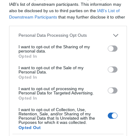
IAB’s list of downstream participants. This information may
also be disclosed by us to third parties on the
IAB’s List of
Downstream Participants
that may further disclose it to other
third parties.
Please note that this website/app uses one or more Google
Personal Data Processing Opt Outs
services and may gather and store information including but
ΠΑΤΗΣΤΕ ΓΙΑ LIVE ΚΙΝΗΣΗ
not limited to your visit or usage behaviour. You may click to
I want to opt-out of the Sharing of my
personal data.
grant or deny consent to Google and its third-party tags to
Live ενημέρωση για Κηφισό, Αττική Οδό και κέντρο Αθήνας από το
Opted In
paron.gr
use your data for below specified purposes in below Google
consent section.
I want to opt-out of the Sale of my
ΤΟ ΠΑΡΟΝ ΤΗΣ ΚΥΡΙΑΚΗΣ
Personal Data.
Opted In
I want to opt-out of processing my
Personal Data for Targeted Advertising.
Opted In
I want to opt-out of Collection, Use,
Retention, Sale, and/or Sharing of my
Personal Data that Is Unrelated with the
Purposes for which it was collected.
Opted Out