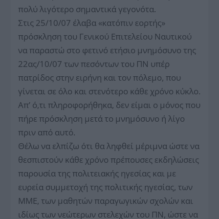
πολύ λιγότερο σημαντικά γεγονότα.
Στις 25/10/07 έλαβα «κατόπιν εορτής»
πρόσκληση του Γενικού Επιτελείου Ναυτικού
να παραστώ στο φετινό ετήσιο μνημόσυνο της
22ας/10/07 των πεσόντων του ΠΝ υπέρ
πατρίδος στην ειρήνη και τον πόλεμο, που
γίνεται σε όλο και στενότερο κάθε χρόνο κύκλο.
Απ’ ό,τι πληροφορήθηκα, δεν είμαι ο μόνος που
πήρε πρόσκληση μετά το μνημόσυνο ή λίγο
πριν από αυτό.
Θέλω να ελπίζω ότι θα ληφθεί μέριμνα ώστε να
θεσπιστούν κάθε χρόνο πρέπουσες εκδηλώσεις
παρουσία της πολιτειακής ηγεσίας και με
ευρεία συμμετοχή της πολιτικής ηγεσίας, των
ΜΜΕ, των μαθητών παραγωγικών σχολών και
ιδίως των νεώτερων στελεχών του ΠΝ, ώστε να