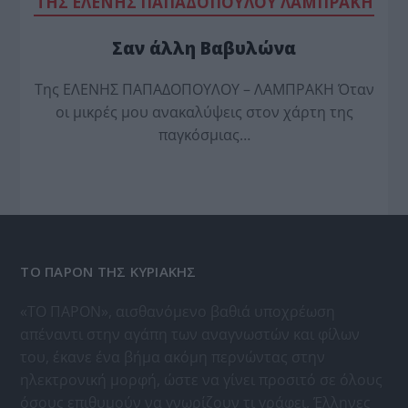
TΗΣ ΕΛΕΝΗΣ ΠΑΠΑΔΟΠΟΥΛΟΥ ΛΑΜΠΡΑΚΗ
Σαν άλλη Βαβυλώνα
Της ΕΛΕΝΗΣ ΠΑΠΑΔΟΠΟΥΛΟΥ – ΛΑΜΠΡΑΚΗ Όταν
οι μικρές μου ανακαλύψεις στον χάρτη της
παγκόσμιας…
ΤΟ ΠΑΡΟΝ ΤΗΣ ΚΥΡΙΑΚΗΣ
«ΤΟ ΠΑΡΟΝ», αισθανόμενο βαθιά υποχρέωση
απέναντι στην αγάπη των αναγνωστών και φίλων
του, έκανε ένα βήμα ακόμη περνώντας στην
ηλεκτρονική μορφή, ώστε να γίνει προσιτό σε όλους
όσους επιθυμούν να γνωρίζουν τι γράφει, Έλληνες