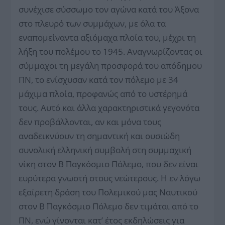
συνέχισε σύσσωμο τον αγώνα κατά του Άξονα
στο πλευρό των συμμάχων, με όλα τα
εναπομείναντα αξιόμαχα πλοία του, μέχρι τη
λήξη του πολέμου το 1945. Αναγνωρίζοντας οι
σύμμαχοι τη μεγάλη προσφορά του απόδημου
ΠΝ, το ενίσχυσαν κατά τον πόλεμο με 34
μάχιμα πλοία, προφανώς από το υστέρημά
τους. Αυτό και άλλα χαρακτηριστικά γεγονότα
δεν προβάλλονται, αν και μόνα τους
αναδεικνύουν τη σημαντική και ουσιώδη
συνολική ελληνική συμβολή στη συμμαχική
νίκη στον Β΄ Παγκόσμιο Πόλεμο, που δεν είναι
ευρύτερα γνωστή στους νεώτερους. Η εν λόγω
εξαίρετη δράση του Πολεμικού μας Ναυτικού
στον Β΄ Παγκόσμιο Πόλεμο δεν τιμάται από το
ΠΝ, ενώ γίνονται κατ’ έτος εκδηλώσεις για