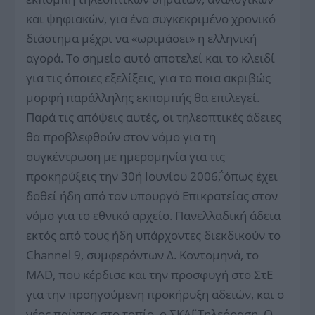
και ψηφιακών, για ένα συγκεκριμένο χρονικό
διάστημα μέχρι να «ωριμάσει» η ελληνική
αγορά. Το σημείο αυτό αποτελεί και το κλειδί
για τις όποιες εξελίξεις, για το ποια ακριβώς
μορφή παράλληλης εκπομπής θα επιλεγεί.
Παρά τις απόψεις αυτές, οι τηλεοπτικές άδειες
θα προβλεφθούν στον νόμο για τη
συγκέντρωση με ημερομηνία για τις
προκηρύξεις την 30ή Ιουνίου 2006΅, όπως έχει
δοθεί ήδη από τον υπουργό Επικρατείας στον
νόμο για το εθνικό αρχείο. Πανελλαδική άδεια
εκτός από τους ήδη υπάρχοντες διεκδικούν το
Channel 9, συμφερόντων Δ. Κοντομηνά, το
MAD, που κέρδισε και την προσφυγή στο ΣτΕ
για την προηγούμενη προκήρυξη αδειών, και ο
νέος παίχτης στο τοπίο, ο ΣΚΑΪ Τηλεόραση. Ο