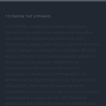
ΤΟ ΠΑΡΟΝ ΤΗΣ ΚΥΡΙΑΚΗΣ
«ΤΟ ΠΑΡΟΝ», αισθανόμενο βαθιά υποχρέωση
απέναντι στην αγάπη των αναγνωστών και φίλων
του, έκανε ένα βήμα ακόμη περνώντας στην
ηλεκτρονική μορφή, ώστε να γίνει προσιτό σε όλους
όσους επιθυμούν να γνωρίζουν τι γράφει, Έλληνες
και μη, όπου γης. Στην ηλεκτρονική μας έκδοση οι
αναγνώστες μας μπορούν παράλληλα να
επικοινωνούν μαζί μας με το ηλεκτρονικό
ταχυδρομείο, προκειμένου να εκφράζουν τις
απόψεις και τις παρατηρήσεις τους, που μας είναι
απαραίτητες, και επίσης να συμμετέχουν σε
δημοσκοπήσεις, απαντώντας σε κρίσιμα ερωτήματα
που αφορούν τη χώρα μας και τον Ελληνισμό
γενικότερα. Και βέβαια θα έχουν στη διάθεσή τους