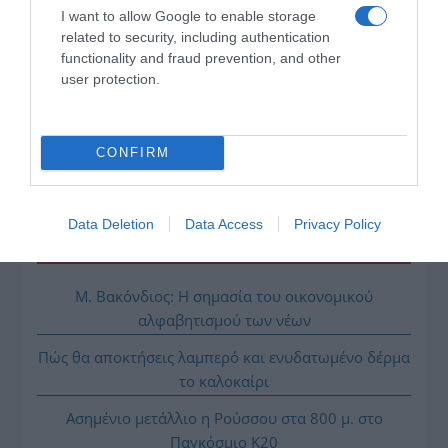
I want to allow Google to enable storage
της Ζωής μας
related to security, including authentication
functionality and fraud prevention, and other
Οι άνθρωποι, οι αυθεντικές ιστορίες,
το ελληνικό καλοκαίρι και ένας
user protection.
πολιτισμός που μας ενώνει κάθε μέρα.
CONFIRM
ΌΣΑ ΧΡΕΙΆΖΕΣΑΙ
ΓΙΑ ΤΟ ΚΑΛΟΚΑΊΡΙ ΣΟΥ →
Data Deletion
Data Access
Privacy Policy
ΡΟΗ ΕΙΔΗΣΕΩΝ
Μ. Βακόνδιος: H σημασία του οικονομικού
αλφαβητισμού των νέων
Πώς θα αποκτήσεις λαμπερό και ενυδατωμένο δέρμα
το καλοκαίρι
Ασημένιο μετάλλιο η Ρούσσου στα 800 μ. στο
Παγκόσμιο Κ20