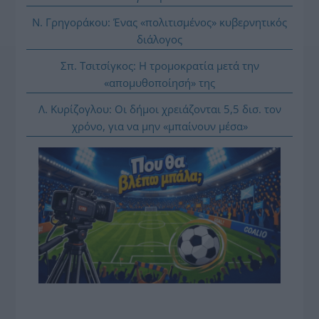
Ν. Γρηγοράκου: Ένας «πολιτισμένος» κυβερνητικός
διάλογος
Σπ. Τσιτσίγκος: Η τρομοκρατία μετά την
«απομυθοποίησή» της
Λ. Κυρίζογλου: Οι δήμοι χρειάζονται 5,5 δισ. τον
χρόνο, για να μην «μπαίνουν μέσα»