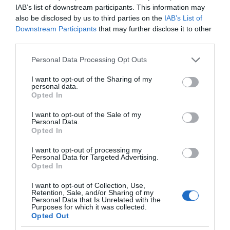
IAB’s list of downstream participants. This information may
χαρτιά του στις «Τυπολογίες»
also be disclosed by us to third parties on the
IAB’s List of
σε ένα vidcast που μιλάει για
Downstream Participants
that may further disclose it to other
τις μεγάλες τομές στον χώρο
third parties.
των Μέσων Μαζικής
Please note that this website/app uses one or more Google
Personal Data Processing Opt Outs
Ενημέρωσης. Σε μια εφ’ όλης της ύλης
services and may gather and store information including but
συνέντευξη στον Βασίλη Κουφόπουλο, αναλύει
not limited to your visit or usage behaviour. You may click to
I want to opt-out of the Sharing of my
personal data.
το χρονοδιάγραμμα για τις περιφερειακές και
grant or deny consent to Google and its third-party tags to
Opted In
use your data for below specified purposes in below Google
ραδιοφωνικές άδειες, το πακέτο στήριξης των 80
consent section.
εκατομμυρίων ευρώ για τον Τύπο, αλλά και την
I want to opt-out of the Sale of my
Personal Data.
πρωτοβουλία για την άρση της ανωνυμίας στο
Opted In
διαδίκτυο.
I want to opt-out of processing my
Personal Data for Targeted Advertising.
Opted In
I want to opt-out of Collection, Use,
Retention, Sale, and/or Sharing of my
Personal Data that Is Unrelated with the
Purposes for which it was collected.
Opted Out