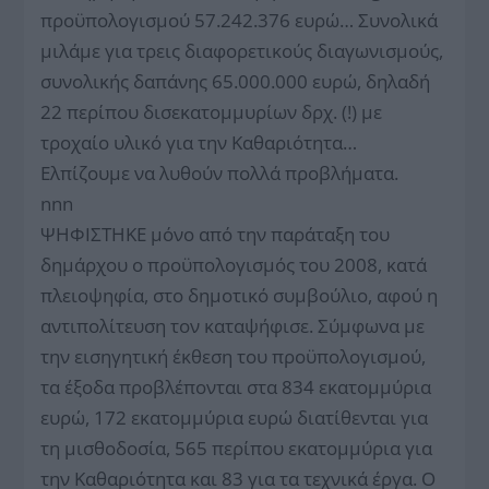
προϋπολογισμού 57.242.376 ευρώ… Συνολικά
μιλάμε για τρεις διαφορετικούς διαγωνισμούς,
συνολικής δαπάνης 65.000.000 ευρώ, δηλαδή
22 περίπου δισεκατομμυρίων δρχ. (!) με
τροχαίο υλικό για την Καθαριότητα…
Ελπίζουμε να λυθούν πολλά προβλήματα.
nnn
ΨΗΦΙΣΤΗΚΕ μόνο από την παράταξη του
δημάρχου ο προϋπολογισμός του 2008, κατά
πλειοψηφία, στο δημοτικό συμβούλιο, αφού η
αντιπολίτευση τον καταψήφισε. Σύμφωνα με
την εισηγητική έκθεση του προϋπολογισμού,
τα έξοδα προβλέπονται στα 834 εκατομμύρια
ευρώ, 172 εκατομμύρια ευρώ διατίθενται για
τη μισθοδοσία, 565 περίπου εκατομμύρια για
την Καθαριότητα και 83 για τα τεχνικά έργα. Ο