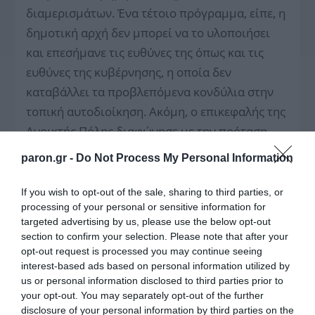
διαμερισμάτων. Ένα τέτοιο πρόγραμμα, είπε, η
δημοτική αρχή δεν μπορεί να το υλοποιήσει
και επεσήμανε τις ευθύνες της όπως και τις
ευθύνες της κυβέρνησης, η οποία δεν
καταβάλλει τα προβλεπόμενα κονδύλια στην
τοπική αυτοδιοίκηση. Ακόμη, ο επικεφαλής της
Ανοικτής Πόλης διαφώνησε με την πρόταση
που διατύπωσε ο δήμαρχος για τη μεταφορά
paron.gr -
Do Not Process My Personal Information
του δημαρχείου στον Ελαιώνα, και ειδικά με
τον τρόπο που ετοιμάζεται να γίνει, σε
If you wish to opt-out of the sale, sharing to third parties, or
processing of your personal or sensitive information for
σύμπραξη δηλαδή με ιδιώτη… «Εμείς -τόνισε ο
targeted advertising by us, please use the below opt-out
Αλέξης Τσίπρας- θέλουμε να δηλώσουμε την
section to confirm your selection. Please note that after your
αντίθεσή μας με τον πιο σαφή τρόπο. Λέμε
opt-out request is processed you may continue seeing
interest-based ads based on personal information utilized by
ʽʽόχιʼʼ σε άλλο ένα εμπορικό κέντρο στην
us or personal information disclosed to third parties prior to
Αθήνα».
your opt-out. You may separately opt-out of the further
ΜΙΛΩΝΤΑΣ ακόμη για τον προϋπολογισμό,
disclosure of your personal information by third parties on the