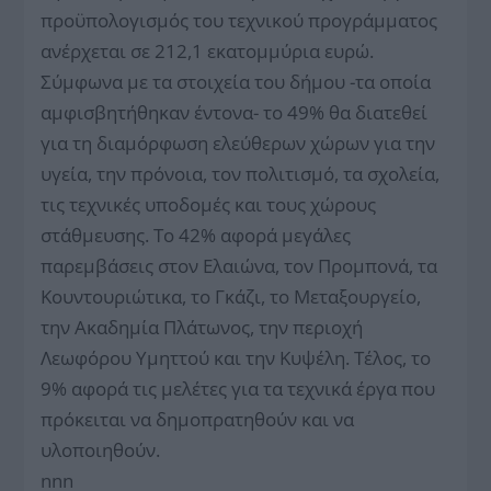
προϋπολογισμός του τεχνικού προγράμματος
ανέρχεται σε 212,1 εκατομμύρια ευρώ.
Σύμφωνα με τα στοιχεία του δήμου -τα οποία
αμφισβητήθηκαν έντονα- το 49% θα διατεθεί
για τη διαμόρφωση ελεύθερων χώρων για την
υγεία, την πρόνοια, τον πολιτισμό, τα σχολεία,
τις τεχνικές υποδομές και τους χώρους
στάθμευσης. Το 42% αφορά μεγάλες
παρεμβάσεις στον Ελαιώνα, τον Προμπονά, τα
Κουντουριώτικα, το Γκάζι, το Μεταξουργείο,
την Ακαδημία Πλάτωνος, την περιοχή
Λεωφόρου Υμηττού και την Κυψέλη. Τέλος, το
9% αφορά τις μελέτες για τα τεχνικά έργα που
πρόκειται να δημοπρατηθούν και να
υλοποιηθούν.
nnn