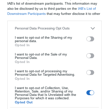
IAB’s list of downstream participants. This information may
τόνισε ότι η πρόταση που εισηγείται η
also be disclosed by us to third parties on the
IAB’s List of
δημοτική αρχή δεν έχει όραμα για την πόλη,
Downstream Participants
that may further disclose it to other
δεν εμπεριέχει πολιτικές επιλογές ανάπτυξης,
third parties.
κοινωνικής και οικολογικής προστασίας. Είναι
Please note that this website/app uses one or more Google
Personal Data Processing Opt Outs
η συνέχεια δύο δεκαετιών συντηρητικής
services and may gather and store information including but
not limited to your visit or usage behaviour. You may click to
I want to opt-out of the Sharing of my
πολιτικής στη λειτουργία και τη δράση του
personal data.
grant or deny consent to Google and its third-party tags to
δήμου, με μοναδικό στόχο την εξυπηρέτηση
Opted In
use your data for below specified purposes in below Google
ιδιωτικών συμφερόντων, μια πολιτική που και
consent section.
I want to opt-out of the Sale of my
Personal Data.
η σημερινή διοίκηση συνεχίζει, κάτι που
Opted In
αποδεικνύεται από τις επιλογές της. Η
I want to opt-out of processing my
αναξιοπιστία και η ανευθυνότητα της
Personal Data for Targeted Advertising.
Opted In
δημοτικής αρχής έχει ως αποτέλεσμα τη
συσσώρευση προβλημάτων στην πόλη. Αν δεν
I want to opt-out of Collection, Use,
Retention, Sale, and/or Sharing of my
παλέψουμε εμείς για την πόλη μας, δεν θα μας
Personal Data that Is Unrelated with the
Purposes for which it was collected.
τη χαρίσει κανείς.
Opted Out
nnn