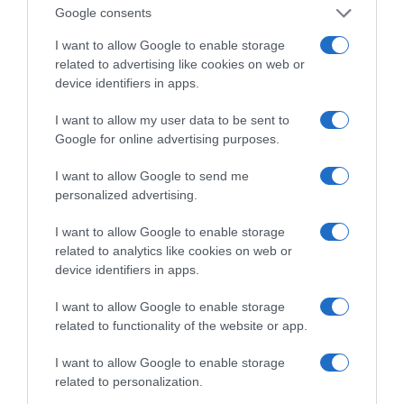
Google consents
ΑΠΟ την πλευρά της Συμπαράταξης υπήρξε
σκληρή κριτική τόσο προς την πλευρά της
I want to allow Google to enable storage
related to advertising like cookies on web or
κυβερνητικής πολιτικής όσο και προς την
device identifiers in apps.
πλευρά της δημοτικής αρχής και καταψήφιση
τόσο το τεχνικού προγράμματος όσο και του
I want to allow my user data to be sent to
Google for online advertising purposes.
προϋπολογισμό του για το 2008. Ο επικεφαλής
της παράταξης Στέλιος Λάμπρου επεσήμανε
I want to allow Google to send me
ότι:
personalized advertising.
Ο ΠΡΟΫΠΟΛΟΓΙΣΜΟΣ εξόδων -είπε ο Στέλιος
I want to allow Google to enable storage
Λάμπρου- προβλέπεται να υλοποιηθεί κατά
related to analytics like cookies on web or
57,29% και αυτό σημαίνει ότι δεν θα
device identifiers in apps.
ολοκληρωθούν έργα που έχουν
I want to allow Google to enable storage
προγραμματιστεί. Ενώ για το τεχνικό
related to functionality of the website or app.
πρόγραμμα είπε ότι το μεγαλύτερο μέρος του
I want to allow Google to enable storage
είναι έτσι φτιαγμένο ώστε να
related to personalization.
πολλαπλασιάσουν τα κέρδη τους τα ιδιωτικά