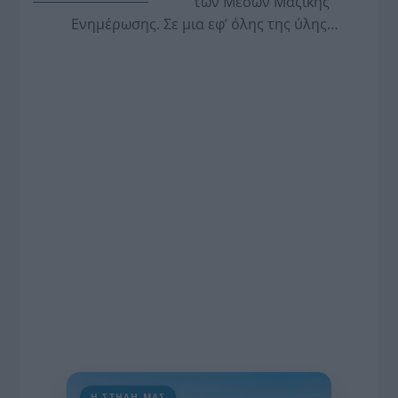
των Μέσων Μαζικής
Ενημέρωσης. Σε μια εφ’ όλης της ύλης
συνέντευξη στον Βασίλη Κουφόπουλο, αναλύει
το χρονοδιάγραμμα για τις περιφερειακές και
ραδιοφωνικές άδειες, το πακέτο στήριξης των 80
εκατομμυρίων ευρώ για τον Τύπο, αλλά και την
πρωτοβουλία για την άρση της ανωνυμίας στο
διαδίκτυο.
Η ΣΤΗΛΗ ΜΑΣ