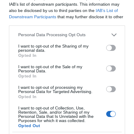
IAB’s list of downstream participants. This information may
also be disclosed by us to third parties on the
IAB’s List of
Downstream Participants
that may further disclose it to other
third parties.
Οι «Τυπολογίες» περνούν στην εικόνα, έχοντας
Please note that this website/app uses one or more Google
Personal Data Processing Opt Outs
ως πρώτο καλεσμένο στο νέο vidcast τον Παύλο
services and may gather and store information including but
Μαρινάκη
not limited to your visit or usage behaviour. You may click to
I want to opt-out of the Sharing of my
personal data.
grant or deny consent to Google and its third-party tags to
Opted In
use your data for below specified purposes in below Google
consent section.
I want to opt-out of the Sale of my
Personal Data.
Opted In
I want to opt-out of processing my
Personal Data for Targeted Advertising.
«Τυπολογίες» στο
Opted In
YouTube: Ο Δήμος
Βερύκιος ανοίγει τα
I want to opt-out of Collection, Use,
χαρτιά του – Vidcast
Retention, Sale, and/or Sharing of my
Personal Data that Is Unrelated with the
Purposes for which it was collected.
Opted Out