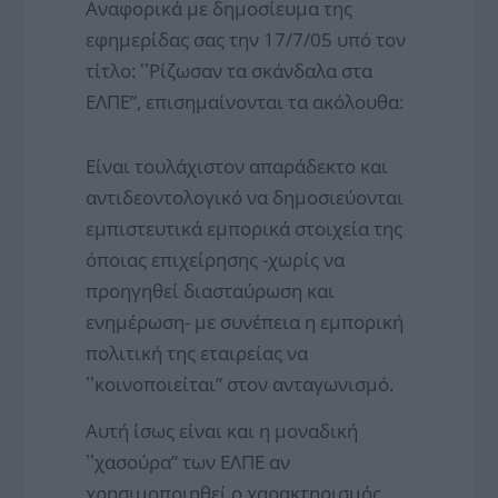
Αναφορικά με δημοσίευμα της
εφημερίδας σας την 17/7/05 υπό τον
τίτλο: ʽʽΡίζωσαν τα σκάνδαλα στα
ΕΛΠΕ”, επισημαίνονται τα ακόλουθα:
Είναι τουλάχιστον απαράδεκτο και
αντιδεοντολογικό να δημοσιεύονται
εμπιστευτικά εμπορικά στοιχεία της
όποιας επιχείρησης -χωρίς να
προηγηθεί διασταύρωση και
ενημέρωση- με συνέπεια η εμπορική
πολιτική της εταιρείας να
ʽʽκοινοποιείται” στον ανταγωνισμό.
Αυτή ίσως είναι και η μοναδική
ʽʽχασούρα” των ΕΛΠΕ αν
χρησιμοποιηθεί ο χαρακτηρισμός