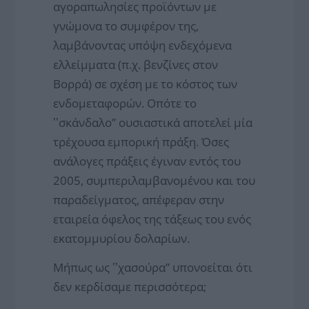
αγοραπωλησίες προϊόντων με
γνώμονα το συμφέρον της,
λαμβάνοντας υπόψη ενδεχόμενα
ελλείμματα (π.χ. βενζίνες στον
Βορρά) σε σχέση με το κόστος των
ενδομεταφορών. Οπότε το
ʽʽσκάνδαλο” ουσιαστικά αποτελεί μία
τρέχουσα εμπορική πράξη. Όσες
ανάλογες πράξεις έγιναν εντός του
2005, συμπεριλαμβανομένου και του
παραδείγματος, απέφεραν στην
εταιρεία όφελος της τάξεως του ενός
εκατομμυρίου δολαρίων.
Μήπως ως ʽʽχασούρα” υπονοείται ότι
δεν κερδίσαμε περισσότερα;