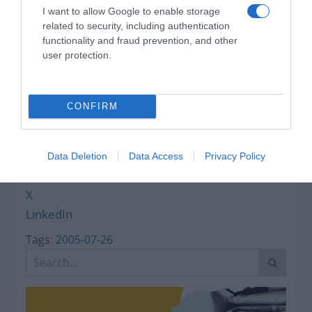
I want to allow Google to enable storage
related to security, including authentication
Ο καιρός των
functionality and fraud prevention, and other
επομένων ημερών:
user protection.
Κανονικός Αύγουστος
με δυνατούς βοριάδες
και σταδιακή άνοδο
της θερμοκρασίας
CONFIRM
Κοινοποιήστε:
Data Deletion
Data Access
Privacy Policy
Facebook
X
LinkedIn
Tags:
2005-07-26