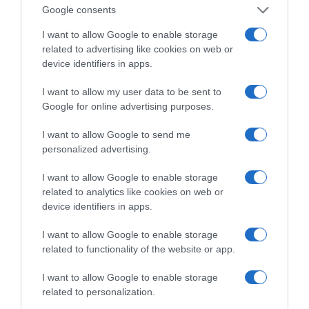
Τηλεοπτικά
Google consents
«Μαγειρέματα»,
Ψηφιακοί Πόλεμοι και
I want to allow Google to enable storage
ένα… Τσουνάμι
related to advertising like cookies on web or
Αλλαγών: Η Εβδομάδα
που Ανακάτεψε την
device identifiers in apps.
Τράπουλα των
Ελληνικών Media
I want to allow my user data to be sent to
Google for online advertising purposes.
I want to allow Google to send me
personalized advertising.
ΤΣΟΥΝΑΜΙ ψηφιακής οργής… συμπαρασύρει την
κυβέρνηση
I want to allow Google to enable storage
related to analytics like cookies on web or
device identifiers in apps.
I want to allow Google to enable storage
related to functionality of the website or app.
Ξορκίζουν τις διπλές
I want to allow Google to enable storage
εκλογές στο Μαξίμου
related to personalization.