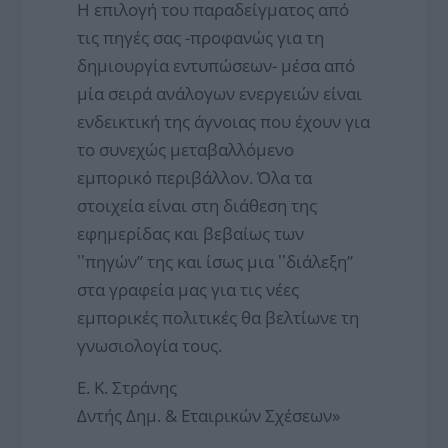
Η επιλογή του παραδείγματος από
τις πηγές σας -προφανώς για τη
δημιουργία εντυπώσεων- μέσα από
μία σειρά ανάλογων ενεργειών είναι
ενδεικτική της άγνοιας που έχουν για
το συνεχώς μεταβαλλόμενο
εμπορικό περιβάλλον. Όλα τα
στοιχεία είναι στη διάθεση της
εφημερίδας και βεβαίως των
ʽʽπηγών” της και ίσως μια ʽʽδιάλεξη”
στα γραφεία μας για τις νέες
εμπορικές πολιτικές θα βελτίωνε τη
γνωσιολογία τους.
Ε. Κ. Στράνης
Δντής Δημ. & Εταιρικών Σχέσεων»