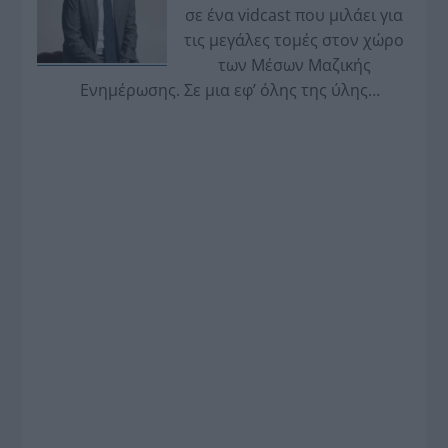
σε ένα vidcast που μιλάει για
τις μεγάλες τομές στον χώρο
των Μέσων Μαζικής
Ενημέρωσης. Σε μια εφ’ όλης της ύλης
συνέντευξη στον Βασίλη Κουφόπουλο, αναλύει
το χρονοδιάγραμμα για τις περιφερειακές και
ραδιοφωνικές άδειες, το πακέτο στήριξης των 80
εκατομμυρίων ευρώ για τον Τύπο, αλλά και την
πρωτοβουλία για την άρση της ανωνυμίας στο
διαδίκτυο.