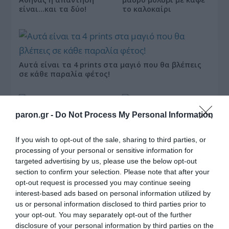
είναι…και τα δύο!
το καλοκαίρι
Αυτά είναι τα 4 prints στα μαγιό που θα βλέπεις
σε κάθε παραλία φέτος!
paron.gr -
Do Not Process My Personal Information
If you wish to opt-out of the sale, sharing to third parties, or
processing of your personal or sensitive information for
targeted advertising by us, please use the below opt-out
section to confirm your selection. Please note that after your
Πεινάς και εσύ μετά το
ξενύχτι; 5 καντίνες
opt-out request is processed you may continue seeing
Πώς να ξεφλουδίζεις
στην Αθήνα που
interest-based ads based on personal information utilized by
εύκολα το σκόρδο – Το
σώζουν τις βραδινές
us or personal information disclosed to third parties prior to
kitchen trick που κάθε
σου λιγούρες
foodie πρέπει να ξέρει
your opt-out. You may separately opt-out of the further
disclosure of your personal information by third parties on the