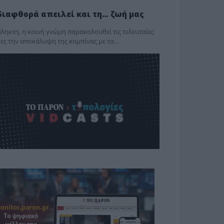
διαφθορά απειλεί και τη… ζωή μας
ληκτη, η κοινή γνώμη παρακολουθεί τις τελευταίες
ες την αποκάλυψη της κο­μπίνας με τα…