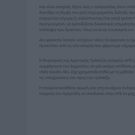
Και είναι απορίας άξιον πώς ο εισαγγελέας στον οπο
διατάξει τη δίωξη του ροζ επιχειρηματία, διέταξε π
ενεργούσε νόμιμα (!), καλύπτοντας έτσι κατά τρόπο 
προηγούμενο, να εμποδίζεται δικαστικός επιμελητής 
σύλληψη των δραστών. Ίσως να είναι η ευκαιρία ο κ.
Δεν φαίνεται λοιπόν να έχουν τέλος τα έργα και οι 
προκύπτει από τη νέα ιστορία που φέρνουμε σήμερα
Η θυγατρική της Αγροτικής Τράπεζας εταιρεία «ΑΤΕ L
συμφέροντα του Δημοσίου, σε μία ακόμα υπόθεση με 
«Νέο Κανάλι ΑΕ», είχε χρηματοδοτηθεί με τη μέθοδο
τις υποχρεώσεις του προς την τράπεζα.
Η εταιρεία κατέθεσε αγωγή, και στη συνέχεια το Ε
εταιρεία του Χρηστίδη να αποδώσει στην ΑΤΕ τα μη