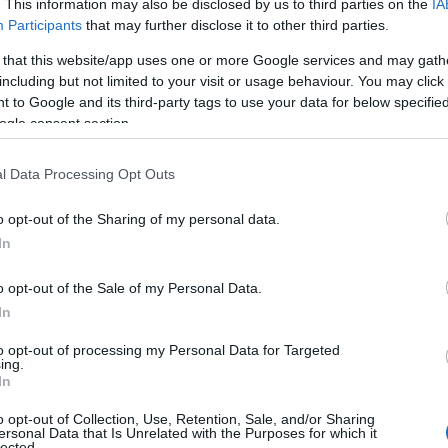
. This information may also be disclosed by us to third parties on the
IA
Participants
that may further disclose it to other third parties.
 that this website/app uses one or more Google services and may gath
including but not limited to your visit or usage behaviour. You may click 
 to Google and its third-party tags to use your data for below specifi
ogle consent section.
l Data Processing Opt Outs
o opt-out of the Sharing of my personal data.
In
o opt-out of the Sale of my Personal Data.
In
χισαν τα… σπρωξίματα και η κατάληξη ήταν ο εισαγγελέας.
to opt-out of processing my Personal Data for Targeted
ing.
 Εισαγγελία κλήση προκειμένου να παρουσιαστεί ενώπιον του
In
δης. Ο εισαγγελέας διέταξε προκαταρκτική έρευνα για το αν
 που δεν τον έκλεισαν στη φυλακή, ή δεν του ζήτησαν να
o opt-out of Collection, Use, Retention, Sale, and/or Sharing
ersonal Data that Is Unrelated with the Purposes for which it
lected.