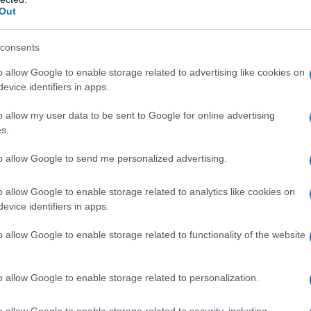
ΡΟ
Out
Απ’ ό,τι φαίνεται, η προηγούμενη διοίκηση της Αγροτικής
ναλάρχη, ο οποίος είχε και τότε υψηλές πλάτες της
Κακ
κούζας…
consents
στη
Κλα
o allow Google to enable storage related to advertising like cookies on
θερ
evice identifiers in apps.
Διόδια και στην Αθήνα!
έρχ
o allow my user data to be sent to Google for online advertising
Όρθ
s.
Μα
ΤΟ 
to allow Google to send me personalized advertising.
Χωνάκι ή κυπελλάκι; Σε αυτά τα 5
ΝΔ
παγωτατζίδικα της Αθήνας η απάντηση
είναι…και τα δύο!
Προ
o allow Google to enable storage related to analytics like cookies on
evice identifiers in apps.
Αντ
ελλ
o allow Google to enable storage related to functionality of the website
s
Αυτά είναι τα 4 prints στα μαγιό που θα
φέ
βλέπεις σε κάθε παραλία φέτος!
o allow Google to enable storage related to personalization.
o allow Google to enable storage related to security, including