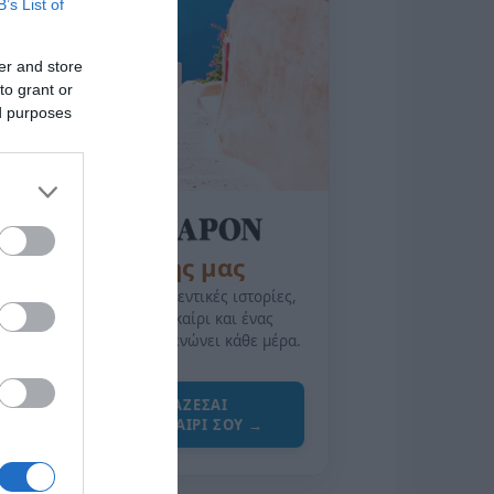
B’s List of
er and store
to grant or
ed purposes
της Ζωής μας
Οι άνθρωποι, οι αυθεντικές ιστορίες,
το ελληνικό καλοκαίρι και ένας
πολιτισμός που μας ενώνει κάθε μέρα.
ΌΣΑ ΧΡΕΙΆΖΕΣΑΙ
ΓΙΑ ΤΟ ΚΑΛΟΚΑΊΡΙ ΣΟΥ →