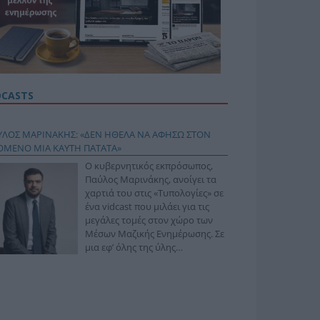
DCASTS
ΥΛΟΣ ΜΑΡΙΝΑΚΗΣ: «ΔΕΝ ΗΘΕΛΑ ΝΑ ΑΦΗΣΩ ΣΤΟΝ
ΟΜΕΝΟ ΜΙΑ ΚΑΥΤΗ ΠΑΤΑΤΑ»
Ο κυβερνητικός εκπρόσωπος,
Παύλος Μαρινάκης, ανοίγει τα
χαρτιά του στις «Τυπολογίες» σε
ένα vidcast που μιλάει για τις
μεγάλες τομές στον χώρο των
Μέσων Μαζικής Ενημέρωσης. Σε
μια εφ’ όλης της ύλης
συνέντευξη στον Βασίλη
φόπουλο, αναλύει το χρονοδιάγραμμα για τις
ιφερειακές και ραδιοφωνικές άδειες, το πακέτο
ριξης των 80 εκατομμυρίων ευρώ για τον Τύπο, αλλά
 την πρωτοβουλία για την άρση της ανωνυμίας στο