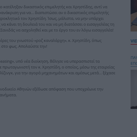
ίο κατέληξαν δικαστικός επιμελητής και Χρηστίδης, αντί να
ροανάκριση για να… διαπιστώσει αν ο δικαστικός επιμελητής
προκλητικό τον Χρηστίδη. Ίσως, μάλιστα, να μην υπάρχει
να κάνει τη δουλειά του και να μη διατάσσει ο εισαγγελέας τη
 Σανιδάς να ασχοληθεί και με το έργο του εν λόγω εισαγγελέα!
ημέρες του γνωστού «ροζ καναλάρχη», κ. Χρηστίδη, όπως
VI
 στο φως. Απολαύστε την!
ΠΑ
easing», υπό νέα διοίκηση, θέλησε να υπερασπιστεί τα
ΕΠ
πρωταγωνιστή τον κ. Χρηστίδη, ο οποίος, μέσω της εταιρείας
 λίζινγκ, για την αγορά μηχανημάτων και αμέσως μετά… ξέχασε
ιρηνοδικείο Αθηνών εξέδωσε απόφαση που υποχρέωνε την
χανήματα.
Κου
περ
στή
και