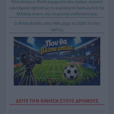
Ρένα Δούρου: Θολή συμφωνία που αφήνει ανοικτά
ερωτήματα σχετικά με τα κυριαρχικά δικαιώματα της
Ελλάδας έναντι της τουρκικής επιθετικότητας
Ο Μιλάν Βιτάλις στην ΑΕΚ μέχρι το 2030! Ο νέος
ηγέτης;
ΔΕΙΤΕ ΤΗΝ ΚΙΝΗΣΗ ΣΤΟΥΣ ΔΡΌΜΟΥΣ