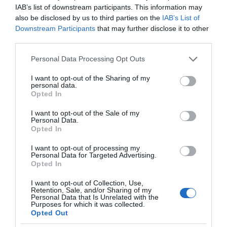
IAB’s list of downstream participants. This information may
also be disclosed by us to third parties on the
IAB’s List of
Downstream Participants
that may further disclose it to other
third parties.
Please note that this website/app uses one or more Google
Personal Data Processing Opt Outs
services and may gather and store information including but
not limited to your visit or usage behaviour. You may click to
I want to opt-out of the Sharing of my
personal data.
grant or deny consent to Google and its third-party tags to
Opted In
VIDCASTS
use your data for below specified purposes in below Google
consent section.
I want to opt-out of the Sale of my
Personal Data.
Opted In
ΠΑΥΛΟΣ ΜΑΡΙΝΑΚΗΣ: «ΔΕΝ ΗΘΕΛΑ ΝΑ ΑΦΗΣΩ ΣΤΟΝ
ΕΠΟΜΕΝΟ ΜΙΑ ΚΑΥΤΗ ΠΑΤΑΤΑ»
I want to opt-out of processing my
Personal Data for Targeted Advertising.
Ο κυβερνητικός εκπρόσωπος,
Opted In
Παύλος Μαρινάκης, ανοίγει τα
χαρτιά του στις «Τυπολογίες»
I want to opt-out of Collection, Use,
Retention, Sale, and/or Sharing of my
σε ένα vidcast που μιλάει για
Personal Data that Is Unrelated with the
Purposes for which it was collected.
τις μεγάλες τομές στον χώρο
Opted Out
των Μέσων Μαζικής