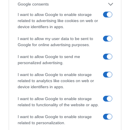
Ενημέρωσης. Σε μια εφ’ όλης της ύλης
Google consents
συνέντευξη στον Βασίλη Κουφόπουλο, αναλύει
I want to allow Google to enable storage
το χρονοδιάγραμμα για τις περιφερειακές και
related to advertising like cookies on web or
ραδιοφωνικές άδειες, το πακέτο στήριξης των 80
device identifiers in apps.
εκατομμυρίων ευρώ για τον Τύπο, αλλά και την
I want to allow my user data to be sent to
πρωτοβουλία για την άρση της ανωνυμίας στο
Google for online advertising purposes.
διαδίκτυο.
I want to allow Google to send me
personalized advertising.
I want to allow Google to enable storage
related to analytics like cookies on web or
device identifiers in apps.
I want to allow Google to enable storage
related to functionality of the website or app.
I want to allow Google to enable storage
related to personalization.
Η ΣΤΗΛΗ ΜΑΣ