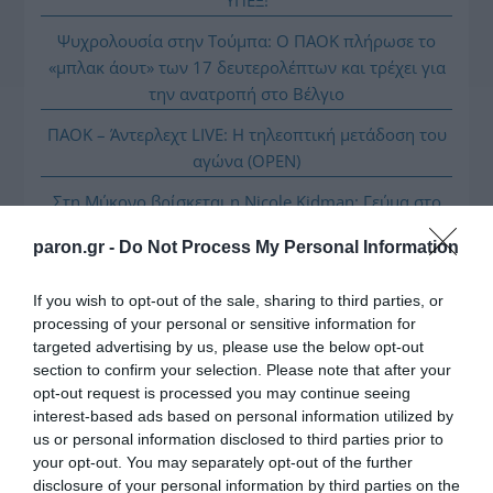
Ψυχρολουσία στην Τούμπα: Ο ΠΑΟΚ πλήρωσε το
«μπλακ άουτ» των 17 δευτερολέπτων και τρέχει για
την ανατροπή στο Βέλγιο
ΠΑΟΚ – Άντερλεχτ LIVE: Η τηλεοπτική μετάδοση του
αγώνα (OPEN)
Στη Μύκονο βρίσκεται η Nicole Kidman: Γεύμα στο
Nammos μαζί με Zoe Saldaña και Omar Epps
paron.gr -
Do Not Process My Personal Information
Ρένα Δούρου: Θολή συμφωνία που αφήνει ανοικτά
ερωτήματα σχετικά με τα κυριαρχικά δικαιώματα της
If you wish to opt-out of the sale, sharing to third parties, or
Ελλάδας έναντι της τουρκικής επιθετικότητας
processing of your personal or sensitive information for
targeted advertising by us, please use the below opt-out
Ο Μιλάν Βιτάλις στην ΑΕΚ μέχρι το 2030! Ο νέος
section to confirm your selection. Please note that after your
ηγέτης;
opt-out request is processed you may continue seeing
interest-based ads based on personal information utilized by
us or personal information disclosed to third parties prior to
your opt-out. You may separately opt-out of the further
disclosure of your personal information by third parties on the