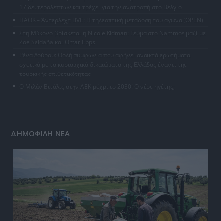
17 δευτερολέπτων και τρέχει για την ανατροπή στο Βέλγιο
ΠΑΟΚ – Άντερλεχτ LIVE: Η τηλεοπτική μετάδοση του αγώνα (OPEN)
Στη Μύκονο βρίσκεται η Nicole Kidman: Γεύμα στο Nammos μαζί με
Zoe Saldaña και Omar Epps
Ρένα Δούρου: Θολή συμφωνία που αφήνει ανοικτά ερωτήματα
σχετικά με τα κυριαρχικά δικαιώματα της Ελλάδας έναντι της
τουρκικής επιθετικότητας
Ο Μιλάν Βιτάλις στην ΑΕΚ μέχρι το 2030! Ο νέος ηγέτης;
ΔΗΜΟΦΙΛΗ ΝΕΑ