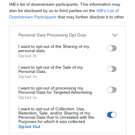
IAB’s list of downstream participants. This information may
also be disclosed by us to third parties on the
IAB’s List of
Downstream Participants
that may further disclose it to other
third parties.
Please note that this website/app uses one or more Google
Personal Data Processing Opt Outs
services and may gather and store information including but
not limited to your visit or usage behaviour. You may click to
I want to opt-out of the Sharing of my
personal data.
grant or deny consent to Google and its third-party tags to
ΔΕΙΤΕ ΤΗΝ ΚΙΝΗΣΗ ΣΤΟΥΣ ΔΡΌΜΟΥΣ
Opted In
use your data for below specified purposes in below Google
consent section.
I want to opt-out of the Sale of my
Personal Data.
Κίνηση Τώρα: Live Χάρτης Αθήνας
Opted In
I want to opt-out of processing my
Personal Data for Targeted Advertising.
Opted In
I want to opt-out of Collection, Use,
Retention, Sale, and/or Sharing of my
Personal Data that Is Unrelated with the
Purposes for which it was collected.
Opted Out