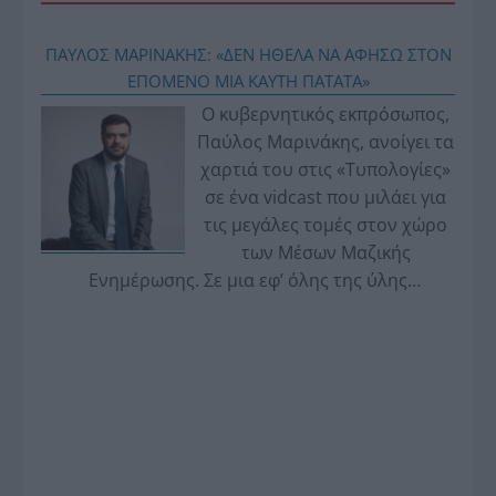
ΠΑΥΛΟΣ ΜΑΡΙΝΑΚΗΣ: «ΔΕΝ ΗΘΕΛΑ ΝΑ ΑΦΗΣΩ ΣΤΟΝ
ΕΠΟΜΕΝΟ ΜΙΑ ΚΑΥΤΗ ΠΑΤΑΤΑ»
Ο κυβερνητικός εκπρόσωπος,
Παύλος Μαρινάκης, ανοίγει τα
χαρτιά του στις «Τυπολογίες»
σε ένα vidcast που μιλάει για
τις μεγάλες τομές στον χώρο
των Μέσων Μαζικής
Ενημέρωσης. Σε μια εφ’ όλης της ύλης
συνέντευξη στον Βασίλη Κουφόπουλο, αναλύει
το χρονοδιάγραμμα για τις περιφερειακές και
ραδιοφωνικές άδειες, το πακέτο στήριξης των 80
εκατομμυρίων ευρώ για τον Τύπο, αλλά και την
πρωτοβουλία για την άρση της ανωνυμίας στο
διαδίκτυο.