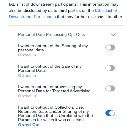
IAB’s list of downstream participants. This information may
also be disclosed by us to third parties on the
IAB’s List of
VIDCASTS
Downstream Participants
that may further disclose it to other
third parties.
ΠΑΥΛΟΣ ΜΑΡΙΝΑΚΗΣ: «ΔΕΝ ΗΘΕΛΑ ΝΑ ΑΦΗΣΩ ΣΤΟΝ
Please note that this website/app uses one or more Google
Personal Data Processing Opt Outs
ΕΠΟΜΕΝΟ ΜΙΑ ΚΑΥΤΗ ΠΑΤΑΤΑ»
services and may gather and store information including but
Ο κυβερνητικός εκπρόσωπος,
not limited to your visit or usage behaviour. You may click to
I want to opt-out of the Sharing of my
personal data.
grant or deny consent to Google and its third-party tags to
Παύλος Μαρινάκης, ανοίγει τα
Opted In
use your data for below specified purposes in below Google
χαρτιά του στις «Τυπολογίες»
consent section.
I want to opt-out of the Sale of my
σε ένα vidcast που μιλάει για
Personal Data.
τις μεγάλες τομές στον χώρο
Opted In
των Μέσων Μαζικής
I want to opt-out of processing my
Ενημέρωσης. Σε μια εφ’ όλης της ύλης
Personal Data for Targeted Advertising.
Opted In
συνέντευξη στον Βασίλη Κουφόπουλο, αναλύει
το χρονοδιάγραμμα για τις περιφερειακές και
I want to opt-out of Collection, Use,
Retention, Sale, and/or Sharing of my
ραδιοφωνικές άδειες, το πακέτο στήριξης των 80
Personal Data that Is Unrelated with the
εκατομμυρίων ευρώ για τον Τύπο, αλλά και την
Purposes for which it was collected.
Opted Out
πρωτοβουλία για την άρση της ανωνυμίας στο