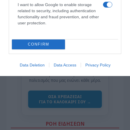
I want to allow Google to enable storage
related to security, including authentication
functionality and fraud prevention, and other
user protection.
CONFIRM
της Ζωής μας
Data Deletion
Data Access
Privacy Policy
Οι άνθρωποι, οι αυθεντικές ιστορίες,
το ελληνικό καλοκαίρι και ένας
πολιτισμός που μας ενώνει κάθε μέρα.
ΌΣΑ ΧΡΕΙΆΖΕΣΑΙ
ΓΙΑ ΤΟ ΚΑΛΟΚΑΊΡΙ ΣΟΥ →
ΡΟΗ ΕΙΔΗΣΕΩΝ