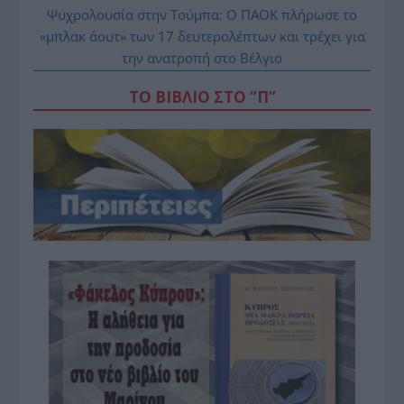
Ψυχρολουσία στην Τούμπα: Ο ΠΑΟΚ πλήρωσε το
«μπλακ άουτ» των 17 δευτερολέπτων και τρέχει για
την ανατροπή στο Βέλγιο
ΤΟ ΒΙΒΛΙΟ ΣΤΟ “Π”