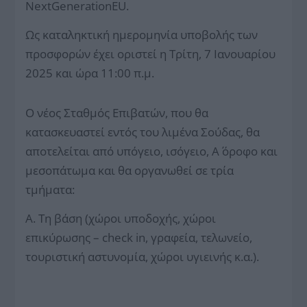
NextGenerationEU.
Ως καταληκτική ημερομηνία υποβολής των
προσφορών έχει οριστεί η Τρίτη, 7 Ιανουαρίου
2025 και ώρα 11:00 π.μ.
Ο νέος Σταθμός Επιβατών, που θα
κατασκευαστεί εντός του λιμένα Σούδας, θα
αποτελείται από υπόγειο, ισόγειο, Α΄ όροφο και
μεσοπάτωμα και θα οργανωθεί σε τρία
τμήματα:
Α. Τη βάση (χώροι υποδοχής, χώροι
επικύρωσης – check in, γραφεία, τελωνείο,
τουριστική αστυνομία, χώροι υγιεινής κ.α.).