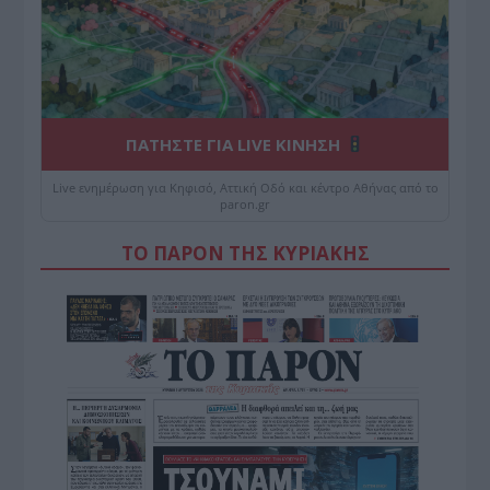
ΠΑΤΗΣΤΕ ΓΙΑ LIVE ΚΙΝΗΣΗ
Live ενημέρωση για Κηφισό, Αττική Οδό και κέντρο Αθήνας από το
paron.gr
ΤΟ ΠΑΡΟΝ ΤΗΣ ΚΥΡΙΑΚΗΣ