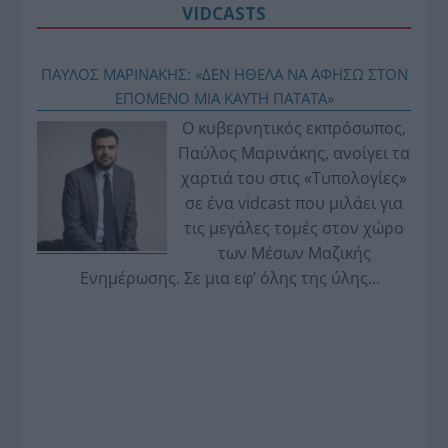
VIDCASTS
ΠΑΥΛΟΣ ΜΑΡΙΝΑΚΗΣ: «ΔΕΝ ΗΘΕΛΑ ΝΑ ΑΦΗΣΩ ΣΤΟΝ
ΕΠΟΜΕΝΟ ΜΙΑ ΚΑΥΤΗ ΠΑΤΑΤΑ»
Ο κυβερνητικός εκπρόσωπος,
Παύλος Μαρινάκης, ανοίγει τα
χαρτιά του στις «Τυπολογίες»
σε ένα vidcast που μιλάει για
τις μεγάλες τομές στον χώρο
των Μέσων Μαζικής
Ενημέρωσης. Σε μια εφ’ όλης της ύλης
συνέντευξη στον Βασίλη Κουφόπουλο, αναλύει
το χρονοδιάγραμμα για τις περιφερειακές και
ραδιοφωνικές άδειες, το πακέτο στήριξης των 80
εκατομμυρίων ευρώ για τον Τύπο, αλλά και την
πρωτοβουλία για την άρση της ανωνυμίας στο
διαδίκτυο.