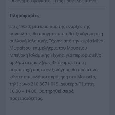
Οικονόμου φαγκότο, Τίτος Γουβέλης πιάνo.
Πληροφορίες
Στις 19:30, μία ώρα προ της έναρξης της
συναυλίας, θα πραγματοποιηθεί ξενάγηση στη
συλλογή Ισλαμικής Τέχνης από την κυρία Μίνα
Μωραΐτου, επιμελήτρια του Μουσείου
Μπενάκη Ισλαμικής Τέχνης, για περιορισμένο
αριθμό ατόμων (έως 35 άτομα). Για τη
συμμετοχή σας στην ξενάγηση θα πρέπει να
κάνετε οπωσδήποτε κράτηση στο Μουσείο,
τηλέφωνο 210 3671 015, Δευτέρα-Πέμπτη,
10.00 – 14.00. Θα τηρηθεί σειρά
προτεραιότητας.