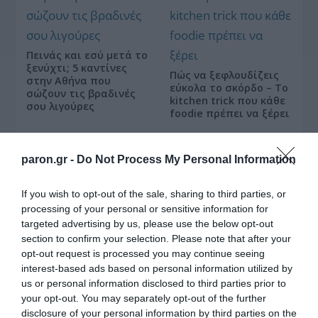
Πεινάς και εσύ μετά το
ξενύχτι; 5 καντίνες
Πώς να ξεφλουδίζεις
στην Αθήνα που
εύκολα το σκόρδο – Το
σώζουν τις βραδινές
kitchen trick που κάθε
σου λιγούρες
foodie πρέπει να ξέρει
paron.gr -
Do Not Process My Personal Information
If you wish to opt-out of the sale, sharing to third parties, or
processing of your personal or sensitive information for
Οι «Τυπολογίες» περνούν στην εικόνα, έχοντας
ως πρώτο καλεσμένο στο νέο vidcast τον Παύλο
targeted advertising by us, please use the below opt-out
Μαρινάκη
section to confirm your selection. Please note that after your
opt-out request is processed you may continue seeing
interest-based ads based on personal information utilized by
us or personal information disclosed to third parties prior to
your opt-out. You may separately opt-out of the further
disclosure of your personal information by third parties on the