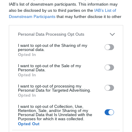
IAB’s list of downstream participants. This information may
also be disclosed by us to third parties on the
IAB’s List of
«Τυπολογίες» στο
Downstream Participants
that may further disclose it to other
YouTube: Ο Δήμος
third parties.
Βερύκιος ανοίγει τα
χαρτιά του – Vidcast
Please note that this website/app uses one or more Google
Personal Data Processing Opt Outs
services and may gather and store information including but
not limited to your visit or usage behaviour. You may click to
I want to opt-out of the Sharing of my
personal data.
grant or deny consent to Google and its third-party tags to
Opted In
Τηλεοπτικά
use your data for below specified purposes in below Google
«Μαγειρέματα»,
consent section.
I want to opt-out of the Sale of my
Ψηφιακοί Πόλεμοι και
Personal Data.
ένα… Τσουνάμι
Opted In
Αλλαγών: Η Εβδομάδα
που Ανακάτεψε την
I want to opt-out of processing my
Τράπουλα των
Personal Data for Targeted Advertising.
Ελληνικών Media
Opted In
I want to opt-out of Collection, Use,
Retention, Sale, and/or Sharing of my
Personal Data that Is Unrelated with the
Purposes for which it was collected.
Opted Out
ΤΣΟΥΝΑΜΙ ψηφιακής οργής… συμπαρασύρει την
κυβέρνηση