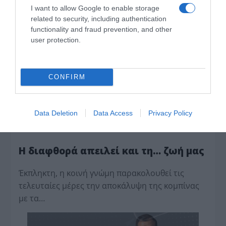
I want to allow Google to enable storage
X
related to security, including authentication
LinkedIn
functionality and fraud prevention, and other
user protection.
Tags:
Κρατική Ορχήστρα Αθηνών
,
ΠΟΛΙΤΙΣΜΟΣ
CONFIRM
Data Deletion
Data Access
Privacy Policy
Η διαφθορά απειλεί και τη… ζωή μας
Έκπληκτη, η κοινή γνώμη παρακολουθεί τις
τελευταίες μέρες την αποκάλυψη της κο­μπίνας
με τα…