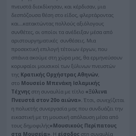
πνευστά διεκδίκησαν, και κέρδισαν, μια
δεσπόζουσα θέση στο είδος, φλερτάροντας
και…κατακτώντας πολλούς αξιόλογους
συνθέτες, οι οποίοι τα ανέδειξαν μέσα από
αριστουργηματικές συνθέσεις. Μια
προσεκτική επιλογή τέτοιων έργων, που
σπάνια ακούμε στη χώρα μας, θα ερμηνεύσουν
κορυφαίοι μουσικοί των ξύλινων πνευστών
της
Κρατικής Ορχήστρας Αθηνών
,
στο
Μουσείο Μπενάκη Ισλαμικής
Τέχνης
στη συναυλία με τίτλο
«Ξύλινα
Πνευστά στον 20ο αιώνα»
. Έτσι, συνεχίζεται
η πολυετής συνεργασία μας που συνδυάζει την
εικαστική με τη μουσική απόλαυση μέσα από
τους δημοφιλής
«Μουσικούς Περίπατους
στα Μουσεία»
. Η
είσοδος
στη συναυλία