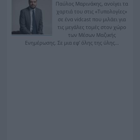
Παύλος Μαρινάκης, ανοίγει τα
χαρτιά του στις «Τυπολογίες»
σε ένα vidcast που μιλάει για
τις μεγάλες τομές στον χώρο
των Μέσων Μαζικής
Ενημέρωσης. Σε μια εφ’ όλης της ύλης
συνέντευξη στον Βασίλη Κουφόπουλο, αναλύει
το χρονοδιάγραμμα για τις περιφερειακές και
ραδιοφωνικές άδειες, το πακέτο στήριξης των 80
εκατομμυρίων ευρώ για τον Τύπο, αλλά και την
πρωτοβουλία για την άρση της ανωνυμίας στο
διαδίκτυο.