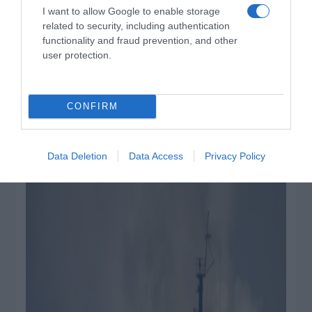
I want to allow Google to enable storage
Αρχηγείου Στόλου (ΑΣ), με σκοπό την
related to security, including authentication
αξιολόγηση, την επαύξηση της μαχητικής
functionality and fraud prevention, and other
ικανότητας και της επιχειρησιακής ετοιμότητας
user protection.
των συμμετεχόντων, καθώς και την
επιβεβαίωση της αξιοπιστίας των όπλων του
CONFIRM
ΠΝ.
Data Deletion
Data Access
Privacy Policy