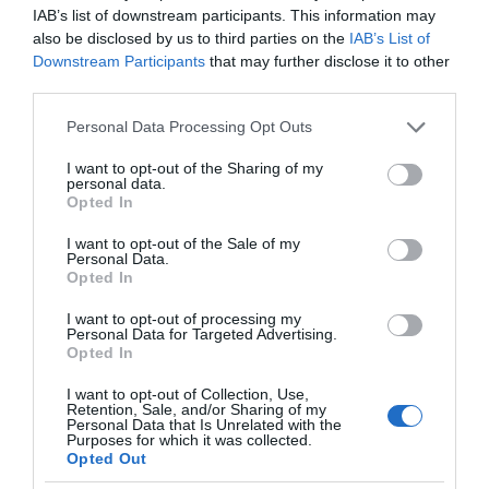
IAB’s list of downstream participants. This information may
also be disclosed by us to third parties on the
IAB’s List of
Downstream Participants
that may further disclose it to other
third parties.
Please note that this website/app uses one or more Google
Personal Data Processing Opt Outs
services and may gather and store information including but
not limited to your visit or usage behaviour. You may click to
I want to opt-out of the Sharing of my
personal data.
grant or deny consent to Google and its third-party tags to
Opted In
use your data for below specified purposes in below Google
consent section.
I want to opt-out of the Sale of my
Personal Data.
Opted In
I want to opt-out of processing my
Personal Data for Targeted Advertising.
Opted In
I want to opt-out of Collection, Use,
Retention, Sale, and/or Sharing of my
Personal Data that Is Unrelated with the
Purposes for which it was collected.
Opted Out