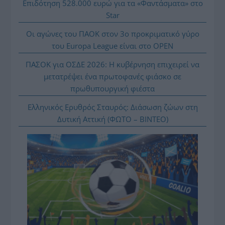
Επιδότηση 528.000 ευρώ για τα «Φαντάσματα» στο
Star
Οι αγώνες του ΠΑΟΚ στον 3ο προκριματικό γύρο
του Europa League είναι στο OPEN
ΠΑΣΟΚ για ΟΣΔΕ 2026: Η κυβέρνηση επιχειρεί να
μετατρέψει ένα πρωτοφανές φιάσκο σε
πρωθυπουργική φιέστα
Ελληνικός Ερυθρός Σταυρός: Διάσωση ζώων στη
Δυτική Αττική (ΦΩΤΟ – ΒΙΝΤΕΟ)