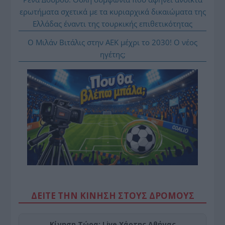
ερωτήματα σχετικά με τα κυριαρχικά δικαιώματα της
Ελλάδας έναντι της τουρκικής επιθετικότητας
Ο Μιλάν Βιτάλις στην ΑΕΚ μέχρι το 2030! Ο νέος
ηγέτης;
ΔΕΙΤΕ ΤΗΝ ΚΙΝΗΣΗ ΣΤΟΥΣ ΔΡΌΜΟΥΣ
Κίνηση Τώρα: Live Χάρτης Αθήνας