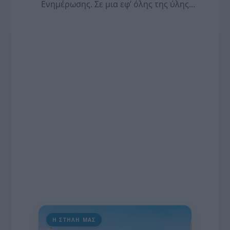
Ενημέρωσης. Σε μια εφ’ όλης της ύλης
συνέντευξη στον Βασίλη Κουφόπουλο, αναλύει
το χρονοδιάγραμμα για τις περιφερειακές και
ραδιοφωνικές άδειες, το πακέτο στήριξης των 80
εκατομμυρίων ευρώ για τον Τύπο, αλλά και την
πρωτοβουλία για την άρση της ανωνυμίας στο
διαδίκτυο.
Η ΣΤΗΛΗ ΜΑΣ