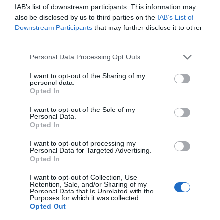
της θερμοκρασίας
IAB’s list of downstream participants. This information may
also be disclosed by us to third parties on the
IAB’s List of
Downstream Participants
that may further disclose it to other
Κοινοποιήστε:
third parties.
Please note that this website/app uses one or more Google
Facebook
Personal Data Processing Opt Outs
services and may gather and store information including but
X
not limited to your visit or usage behaviour. You may click to
I want to opt-out of the Sharing of my
personal data.
LinkedIn
grant or deny consent to Google and its third-party tags to
Opted In
use your data for below specified purposes in below Google
Tags:
featslider
,
homeslider
,
ΒΡΥΞΕΛΛΕΣ
,
consent section.
I want to opt-out of the Sale of my
ΚΥΡΙΑΚΟΣ ΜΗΤΣΟΤΑΚΗΣ
,
Λάουρα Κοβέσι
,
Personal Data.
Opted In
ΠΟΛΙΤΙΚΗ
,
ΤΟ ΠΑΡΟΝ ΤΗΣ ΚΥΡΙΑΚΗΣ
I want to opt-out of processing my
Personal Data for Targeted Advertising.
Opted In
I want to opt-out of Collection, Use,
Retention, Sale, and/or Sharing of my
Personal Data that Is Unrelated with the
Purposes for which it was collected.
Opted Out