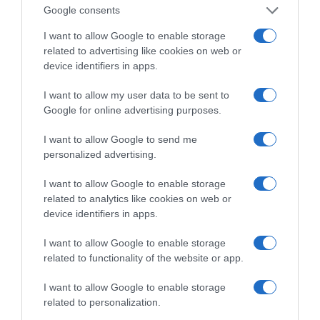
ομόλογα και έντοκα γραμμάτια του
Google consents
εξωτερικού. Η αύξηση των υποχρεώσεών τους
I want to allow Google to enable storage
οφείλεται κυρίως στην άνοδο κατά 101,0 εκατ.
related to advertising like cookies on web or
ευρώ των τοποθετήσεων μη κατοίκων σε
device identifiers in apps.
ελληνικά ομόλογα και έντοκα γραμμάτια, που
I want to allow my user data to be sent to
αντισταθμίστηκε εν μέρει από τη μείωση των
Google for online advertising purposes.
τοποθετήσεων μη κατοίκων σε μετοχές
I want to allow Google to send me
εγχώριων επιχειρήσεων κατά 55,0 εκατ. ευρώ.
personalized advertising.
Στην κατηγορία των λοιπών επενδύσεων
I want to allow Google to enable storage
καταγράφηκε αύξηση των απαιτήσεων των
related to analytics like cookies on web or
κατοίκων έναντι του εξωτερικού, λόγω της
device identifiers in apps.
στατιστικής προσαρμογής για την έκδοση
I want to allow Google to enable storage
τραπεζογραμματίων (κατά 613,0 εκατ. ευρώ), η
related to functionality of the website or app.
οποία αντισταθμίστηκε εν μέρει από την
I want to allow Google to enable storage
υποχώρηση κατά 444,0 εκατ. ευρώ των
related to personalization.
τοποθετήσεων κατοίκων σε καταθέσεις και