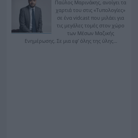
Παύλος Μαρινάκης, ανοίγει τα
χαρτιά του στις «Τυπολογίες»
σε ένα vidcast που μιλάει για
τις μεγάλες τομές στον χώρο
των Μέσων Μαζικής
Ενημέρωσης. Σε μια εφ’ όλης της ύλης
συνέντευξη στον Βασίλη Κουφόπουλο, αναλύει
το χρονοδιάγραμμα για τις περιφερειακές και
ραδιοφωνικές άδειες, το πακέτο στήριξης των 80
εκατομμυρίων ευρώ για τον Τύπο, αλλά και την
πρωτοβουλία για την άρση της ανωνυμίας στο
διαδίκτυο.