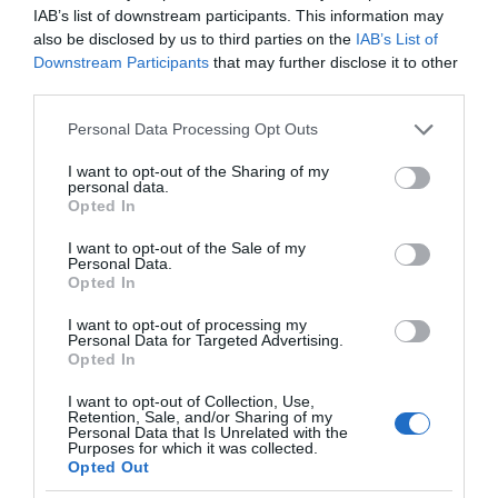
IAB’s list of downstream participants. This information may
also be disclosed by us to third parties on the
IAB’s List of
Downstream Participants
that may further disclose it to other
Ισοζύγιο Χρηματοοικονομικών
third parties.
Συναλλαγών
Please note that this website/app uses one or more Google
Personal Data Processing Opt Outs
Τον
Αύγουστο του 2024
, στην κατηγορία των
services and may gather and store information including but
not limited to your visit or usage behaviour. You may click to
I want to opt-out of the Sharing of my
άμεσων επενδύσεων, οι απαιτήσεις των
personal data.
grant or deny consent to Google and its third-party tags to
κατοίκων έναντι του εξωτερικού κατέγραψαν
Opted In
use your data for below specified purposes in below Google
καθαρές ροές ύψους 108,6 εκατ. ευρώ και οι
consent section.
I want to opt-out of the Sale of my
Personal Data.
υποχρεώσεις των κατοίκων έναντι του
Opted In
εξωτερικού καθαρές ροές ύψους 278,7 εκατ.
I want to opt-out of processing my
ευρώ, χωρίς αξιοσημείωτες συναλλαγές.
Personal Data for Targeted Advertising.
Opted In
Στις επενδύσεις χαρτοφυλακίου, η αύξηση των
I want to opt-out of Collection, Use,
απαιτήσεων των κατοίκων έναντι του
Retention, Sale, and/or Sharing of my
Personal Data that Is Unrelated with the
εξωτερικού αντανακλά κυρίως την αύξηση κατά
Purposes for which it was collected.
Opted Out
676,0 εκατ. ευρώ των τοποθετήσεών τους σε