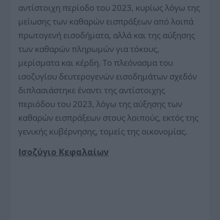
αντίστοιχη περίοδο του 2023, κυρίως λόγω της
μείωσης των καθαρών εισπράξεων από λοιπά
πρωτογενή εισοδήματα, αλλά και της αύξησης
των καθαρών πληρωμών για τόκους,
μερίσματα και κέρδη. Το πλεόνασμα του
ισοζυγίου δευτερογενών εισοδημάτων σχεδόν
διπλασιάστηκε έναντι της αντίστοιχης
περιόδου του 2023, λόγω της αύξησης των
καθαρών εισπράξεων στους λοιπούς, εκτός της
γενικής κυβέρνησης, τομείς της οικονομίας.
Ισοζύγιο Κεφαλαίων