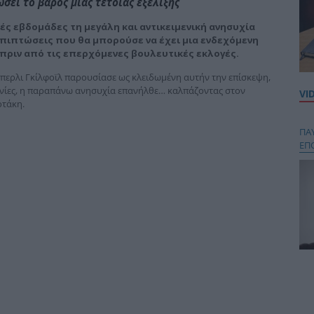
ει το βάρος μιας τέτοιας εξέλιξης
ς εβδομάδες τη μεγάλη και αντικειμενική α­νησυχία
πιπτώσεις που θα μπορούσε να έχει μια ενδεχόμενη
πριν από τις επερχόμενες βουλευτικές εκλογές.
μπερλι Γκίλφοϊλ παρουσίασε ως κλειδωμένη αυτήν την επίσκεψη,
ηνίες, η παραπάνω ανησυχία επανήλθε… καλπάζο­ντας στον
VI
τάκη.
ΠΑ
ΕΠ
Κου
περ
στή
και