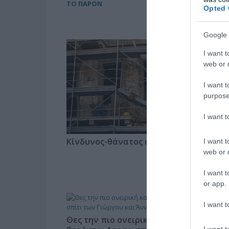
ΤΟ ΠΑΡΟΝ
Opted 
Google 
I want t
web or d
I want t
purpose
I want 
Κίνδυνος-θάνατος οι σκαλωσιές
I want t
web or d
I want t
or app.
I want t
Θες την πιο ονειρική καλοκαιρινή
I want t