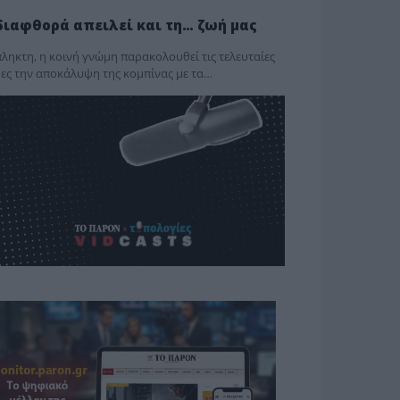
διαφθορά απειλεί και τη… ζωή μας
ληκτη, η κοινή γνώμη παρακολουθεί τις τελευταίες
ες την αποκάλυψη της κο­μπίνας με τα…