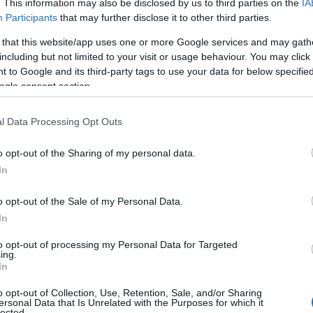
. This information may also be disclosed by us to third parties on the
IA
Participants
that may further disclose it to other third parties.
 that this website/app uses one or more Google services and may gath
including but not limited to your visit or usage behaviour. You may click 
 to Google and its third-party tags to use your data for below specifi
ogle consent section.
l Data Processing Opt Outs
o opt-out of the Sharing of my personal data.
In
α κόμματα τα οποία κινούνται στα δεξιά της Νέας Δημοκρατίας,
o opt-out of the Sale of my Personal Data.
ικό και εκλογικό πρόβλημα για την ιστορική παράταξη της
In
γκεκριμένο πολιτικό χώρο έχει προστεθεί μέχρι τις εκλογές και
to opt-out of processing my Personal Data for Targeted
ing.
πουργού και πρώην προέδρου της Νέας Δημοκρατίας Αντώνη
In
οτάκη θα πολλαπλασιαστεί σε επικίνδυνο βαθμό.
o opt-out of Collection, Use, Retention, Sale, and/or Sharing
ΥΠΟΥΡΓΟΥ/EUROKINISSI
ersonal Data that Is Unrelated with the Purposes for which it
lected.