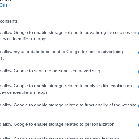
ΡΟ
Out
Παν
consents
μετ
Κίν
o allow Google to enable storage related to advertising like cookies on
evice identifiers in apps.
Όλο
αν
o allow my user data to be sent to Google for online advertising
Μετ
s.
και
to allow Google to send me personalized advertising.
Σε 
Τσί
o allow Google to enable storage related to analytics like cookies on
«Μί
evice identifiers in apps.
Κτ
Όλοι βλέπουν τι γίνεται με τα καμένα
εργοστάσια ανακύκλωσης
o allow Google to enable storage related to functionality of the website
o allow Google to enable storage related to personalization.
Tote bag obsession: Βρήκαμε την τσάντα
o allow Google to enable storage related to security, including