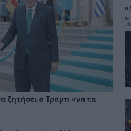
Η 
Έκπ
μέρ
α ζητήσει ο Τραμπ «να τα