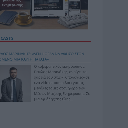
DCASTS
ΥΛΟΣ ΜΑΡΙΝΑΚΗΣ: «ΔΕΝ ΗΘΕΛΑ ΝΑ ΑΦΗΣΩ ΣΤΟΝ
ΟΜΕΝΟ ΜΙΑ ΚΑΥΤΗ ΠΑΤΑΤΑ»
Ο κυβερνητικός εκπρόσωπος,
Παύλος Μαρινάκης, ανοίγει τα
χαρτιά του στις «Τυπολογίες» σε
ένα vidcast που μιλάει για τις
μεγάλες τομές στον χώρο των
Μέσων Μαζικής Ενημέρωσης. Σε
μια εφ’ όλης της ύλης
συνέντευξη στον Βασίλη
φόπουλο, αναλύει το χρονοδιάγραμμα για τις
ιφερειακές και ραδιοφωνικές άδειες, το πακέτο
ριξης των 80 εκατομμυρίων ευρώ για τον Τύπο, αλλά
 την πρωτοβουλία για την άρση της ανωνυμίας στο