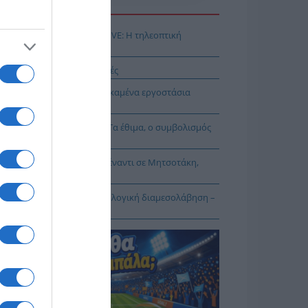
Η ΕΙΔΗΣΕΩΝ
αθηναϊκός – ΤΣΣΚΑ 1948 LIVE: Η τηλεοπτική
άδοση του αγώνα (ΣΚΑΪ)
δυνος-θάνατος οι σκαλωσιές
ι βλέπουν τι γίνεται με τα καμένα εργοστάσια
ακύκλωσης
αμόρφωση του Σωτήρος: Τα έθιμα, ο συμβολισμός
 η αλλαγή του καιρού
Συμπληγάδες το ΠΑΣΟΚ απέναντι σε Μητσοτάκη,
πρα και δημοσκοπήσεις
α κάποια λύσις» η κτηματολογική διαμεσολάβηση –
ηματολογικά νέα