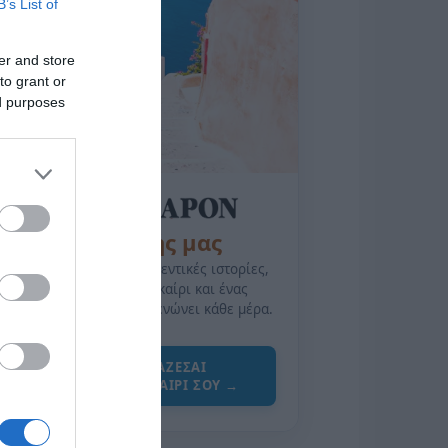
B’s List of
er and store
to grant or
ed purposes
της Ζωής μας
Οι άνθρωποι, οι αυθεντικές ιστορίες,
το ελληνικό καλοκαίρι και ένας
πολιτισμός που μας ενώνει κάθε μέρα.
ΌΣΑ ΧΡΕΙΆΖΕΣΑΙ
ΓΙΑ ΤΟ ΚΑΛΟΚΑΊΡΙ ΣΟΥ →