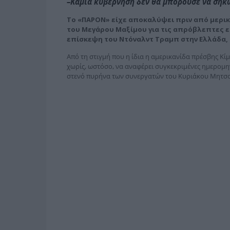
–Καμία κυβέρνηση δεν θα μπορούσε να σηκώσ
Tο «ΠΑΡΟΝ» είχε αποκαλύψει πριν από μερικέ
του Μεγάρου Μαξίμου για τις απρόβλεπτες ε
επίσκεψη του Ντόναλντ Τραμπ στην Ελλάδα, 
Από τη στιγμή που η ίδια η αμερικανίδα πρέσβης Κί
χωρίς, ω­στόσο, να αναφέρει συγκεκριμένες ημερομ
στενό πυρήνα των συνεργατών του Κυριάκου Μητσο