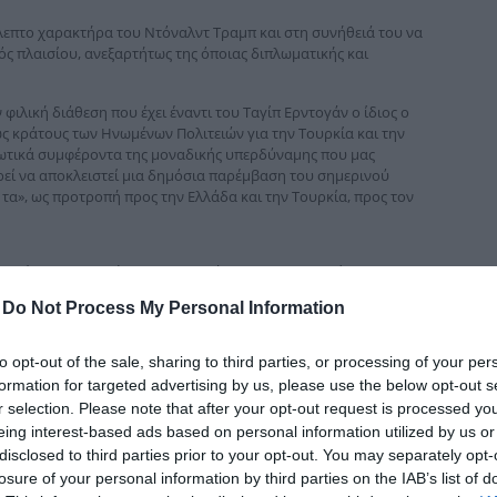
δια
επτο χαρακτήρα του Ντόναλντ Τραμπ και στη συνήθειά του να
τός πλαισίου, ανεξαρτήτως της όποιας διπλωματικής και
ιλική διάθεση που έχει έναντι του Ταγίπ Ερντογάν ο ίδιος ο
 κράτους των Ηνωμένων Πολιτειών για την Τουρκία και την
ζωτικά συμφέροντα της μοναδικής υπερδύναμης που μας
εί να αποκλειστεί μια δημόσια παρέμβαση του σημερινού
τα», ως προτροπή προς την Ελλάδα και την Τουρκία, προς τον
ρευμένη προοπτική της συνεκμετάλλευσης στο Αιγαίο, που
ή ζωή της χώρας μας, καθώς είναι περίπου αδιανόητο να σκεφτεί
-
Do Not Process My Personal Information
κρίσης, σαν και αυτή που διέρχεται τα τελευταία χρόνια ο
ια τέτοια σεισμική αλλαγή στον εθνικό ιστό.
to opt-out of the sale, sharing to third parties, or processing of your per
 Ελλάδα δεν θα μπορούσε να σηκώσει το βάρος μιας τέτοιας
formation for targeted advertising by us, please use the below opt-out s
ην Ελλάδα πριν από τις επερχόμενες βουλευτικές εκλογές και
r selection. Please note that after your opt-out request is processed y
ου, η κυβέρνηση και ο ίδιος ο πρωθυπουργός θα περιέλθουν σε
eing interest-based ads based on personal information utilized by us or
disclosed to third parties prior to your opt-out. You may separately opt-
losure of your personal information by third parties on the IAB’s list of