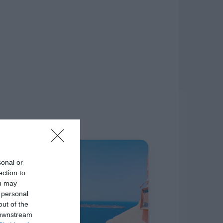
δίκτυο.
Η ΣΤΗΛΗ ΜΑΣ
sonal or
ection to
ou may
 personal
out of the
 downstream