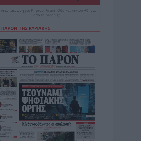
ive ενημέρωση για Κηφισό, Αττική Οδό και κέντρο Αθήνας
από το paron.gr
 ΠΑΡΟΝ ΤΗΣ ΚΥΡΙΑΚΗΣ