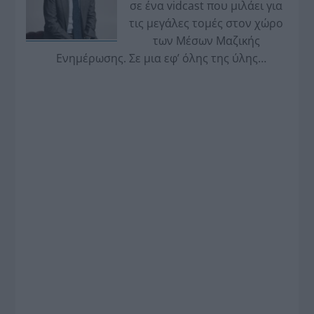
σε ένα vidcast που μιλάει για
τις μεγάλες τομές στον χώρο
των Μέσων Μαζικής
Ενημέρωσης. Σε μια εφ’ όλης της ύλης
συνέντευξη στον Βασίλη Κουφόπουλο, αναλύει
το χρονοδιάγραμμα για τις περιφερειακές και
ραδιοφωνικές άδειες, το πακέτο στήριξης των 80
εκατομμυρίων ευρώ για τον Τύπο, αλλά και την
πρωτοβουλία για την άρση της ανωνυμίας στο
διαδίκτυο.