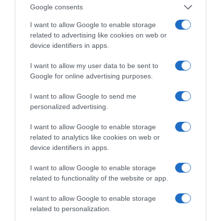
είναι ό,τι πιο chic για
διακοπές με
Google consents
τα beach looks σου
κατοικίδιο: Η checklist
που θα σου λύσει τα
I want to allow Google to enable storage
χέρια
related to advertising like cookies on web or
device identifiers in apps.
I want to allow my user data to be sent to
Google for online advertising purposes.
Fitness routine για το καλοκαίρι: 4 hacks που
αξίζει να δοκιμάσεις
I want to allow Google to send me
personalized advertising.
I want to allow Google to enable storage
related to analytics like cookies on web or
device identifiers in apps.
I want to allow Google to enable storage
Τσακώνεσαι συνέχεια;
Πώς να φτιάξεις το
related to functionality of the website or app.
Ίσως φταις
αγαπημένο φαγητό της
περισσότερο απ’ όσο
Cardi B στο σπίτι σε
I want to allow Google to enable storage
νομίζεις
λίγα λεπτά
related to personalization.