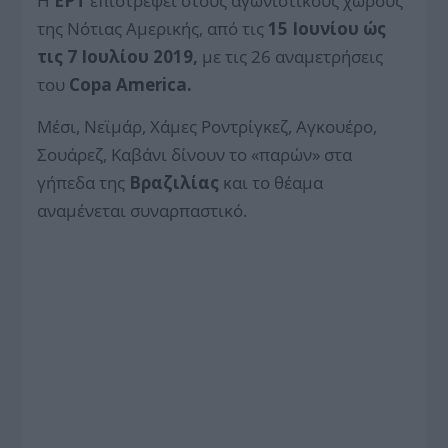
Η
ΕΡΤ
επιστρέφει στους αγωνιστικούς χώρους
της Νότιας Αμερικής, από τις
15 Ιουνίου ώς
τις 7 Ιουλίου 2019,
με τις 26 αναμετρήσεις
του
Copa America.
Μέσι, Νεϊμάρ, Χάμες Ροντρίγκεζ, Αγκουέρο,
Σουάρεζ, Καβάνι δίνουν το «παρών» στα
γήπεδα της
Βραζιλίας
και το θέαμα
αναμένεται συναρπαστικό.