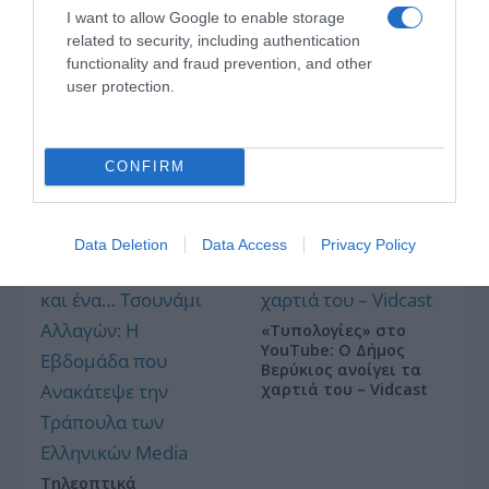
I want to allow Google to enable storage
related to security, including authentication
functionality and fraud prevention, and other
user protection.
Οι «Τυπολογίες» περνούν στην εικόνα, έχοντας
ως πρώτο καλεσμένο στο νέο vidcast τον Παύλο
Μαρινάκη
CONFIRM
Data Deletion
Data Access
Privacy Policy
«Τυπολογίες» στο
YouTube: Ο Δήμος
Βερύκιος ανοίγει τα
χαρτιά του – Vidcast
Τηλεοπτικά