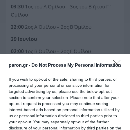
03:30
1ος του Α΄ Ομίλου – 3ος του Β΄ ή του Γ΄
Ομίλου
22:00
2ος Α΄ Ομίλου – 2ος Β΄ Ομίλου
29 Ιουνίου
02:00
1ος Β΄ Ομίλου – 2ος Γ΄ Ομίλου
22:00
1ος Γ΄ Ομίλου – 3ος Α΄ ή Β΄ Ομίλου
paron.gr -
Do Not Process My Personal Information
ΗΜΙΤΕΛΙΚΟΙ
:
3, 4 Ιουλίου
If you wish to opt-out of the sale, sharing to third parties, or
processing of your personal or sensitive information for
ΜΙΚΡΟΣ ΤΕΛΙΚΟΣ
:
6 Ιουλίου
targeted advertising by us, please use the below opt-out
section to confirm your selection. Please note that after your
ΤΕΛΙΚΟΣ
: 7 Ιουλίου
opt-out request is processed you may continue seeing
interest-based ads based on personal information utilized by
us or personal information disclosed to third parties prior to
your opt-out. You may separately opt-out of the further
disclosure of your personal information by third parties on the