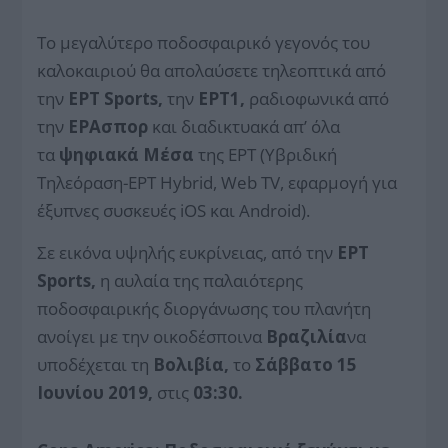
Το μεγαλύτερο ποδοσφαιρικό γεγονός του
καλοκαιριού θα απολαύσετε τηλεοπτικά από
την
ΕΡΤ Sports,
την
ΕΡΤ1,
ραδιοφωνικά από
την
ΕΡΑσπορ
και διαδικτυακά απ’ όλα
τα
ψηφιακά Μέσα
της ΕΡΤ (Υβριδική
Τηλεόραση-ΕΡΤ Hybrid, Web TV, εφαρμογή για
έξυπνες συσκευές iOS και Android).
Σε εικόνα υψηλής ευκρίνειας, από την
EΡT
Sports,
η αυλαία της παλαιότερης
ποδοσφαιρικής διοργάνωσης του πλανήτη
ανοίγει με την οικοδέσποινα
Βραζιλία
να
υποδέχεται τη
Βολιβία,
το
Σάββατο 15
Ιουνίου 2019,
στις
03:30.