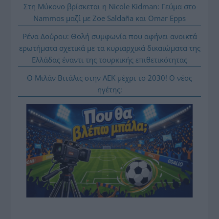
Στη Μύκονο βρίσκεται η Nicole Kidman: Γεύμα στο
Nammos μαζί με Zoe Saldaña και Omar Epps
Ρένα Δούρου: Θολή συμφωνία που αφήνει ανοικτά
ερωτήματα σχετικά με τα κυριαρχικά δικαιώματα της
Ελλάδας έναντι της τουρκικής επιθετικότητας
Ο Μιλάν Βιτάλις στην ΑΕΚ μέχρι το 2030! Ο νέος
ηγέτης;