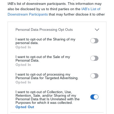
IAB’s list of downstream participants. This information may
also be disclosed by us to third parties on the
IAB’s List of
Οι αγώνες του ΠΑΟΚ
στον 3ο προκριματικό
Downstream Participants
that may further disclose it to other
Επιδότηση 528.000
γύρο του Europa
third parties.
ευρώ για τα
League είναι στο OPEN
«Φαντάσματα» στο
Please note that this website/app uses one or more Google
Personal Data Processing Opt Outs
Star
services and may gather and store information including but
not limited to your visit or usage behaviour. You may click to
I want to opt-out of the Sharing of my
personal data.
grant or deny consent to Google and its third-party tags to
Opted In
use your data for below specified purposes in below Google
consent section.
I want to opt-out of the Sale of my
Το viral trick της Gen Z που δίνει ακαταμάχητο
Personal Data.
σχήμα στα oversized σου
Opted In
I want to opt-out of processing my
Personal Data for Targeted Advertising.
Opted In
I want to opt-out of Collection, Use,
Retention, Sale, and/or Sharing of my
Personal Data that Is Unrelated with the
Purposes for which it was collected.
Αυτό το εύκολο
Opted Out
hairstyle παραλίας
Καλοκαιρινές