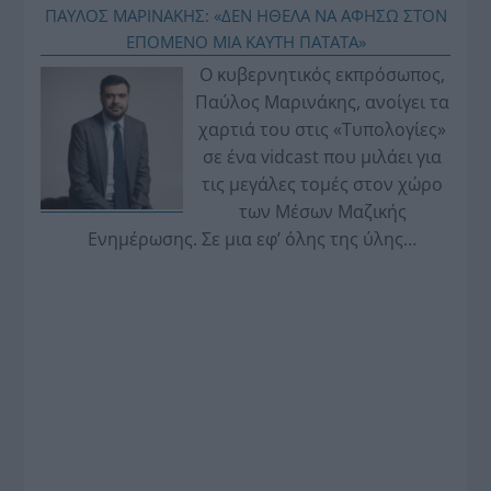
ΠΑΥΛΟΣ ΜΑΡΙΝΑΚΗΣ: «ΔΕΝ ΗΘΕΛΑ ΝΑ ΑΦΗΣΩ ΣΤΟΝ
ΕΠΟΜΕΝΟ ΜΙΑ ΚΑΥΤΗ ΠΑΤΑΤΑ»
Ο κυβερνητικός εκπρόσωπος,
Παύλος Μαρινάκης, ανοίγει τα
χαρτιά του στις «Τυπολογίες»
σε ένα vidcast που μιλάει για
τις μεγάλες τομές στον χώρο
των Μέσων Μαζικής
Ενημέρωσης. Σε μια εφ’ όλης της ύλης
συνέντευξη στον Βασίλη Κουφόπουλο, αναλύει
το χρονοδιάγραμμα για τις περιφερειακές και
ραδιοφωνικές άδειες, το πακέτο στήριξης των 80
εκατομμυρίων ευρώ για τον Τύπο, αλλά και την
πρωτοβουλία για την άρση της ανωνυμίας στο
διαδίκτυο.