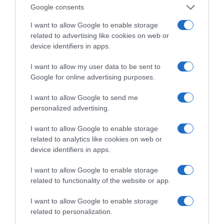
Google consents
I want to allow Google to enable storage
related to advertising like cookies on web or
device identifiers in apps.
I want to allow my user data to be sent to
θα υλοποιεί επενδύσεις στην Ελλάδα, σε
Google for online advertising purposes.
δυναμικούς τομείς της οικονομίας, όπου
I want to allow Google to send me
παρατηρείται επενδυτικό κενό, χωρίς να
personalized advertising.
ανταγωνίζεται υφιστάμενα funds,
θα καταρτίζει τριετές επιχειρησιακό σχέδιο, το
I want to allow Google to enable storage
related to analytics like cookies on web or
οποίο θα εγκρίνεται από τη γενική συνέλευση
device identifiers in apps.
του Υπερταμείου,
θα μπορεί να συμμετέχει ως συνεπενδυτής με
I want to allow Google to enable storage
related to functionality of the website or app.
άλλα ταμεία και φορείς κυρίως με μειοψηφικές
συμμετοχές στις επενδύσεις ή με υβριδικά
I want to allow Google to enable storage
εργαλεία,
related to personalization.