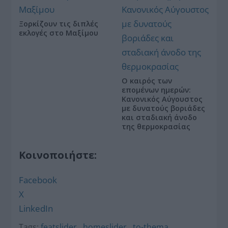
Ξορκίζουν τις διπλές
εκλογές στο Μαξίμου
Ο καιρός των
επομένων ημερών:
Κανονικός Αύγουστος
με δυνατούς βοριάδες
και σταδιακή άνοδο
της θερμοκρασίας
Κοινοποιήστε:
Facebook
X
LinkedIn
Tags:
featslider
,
homeslider
,
to-thema
,