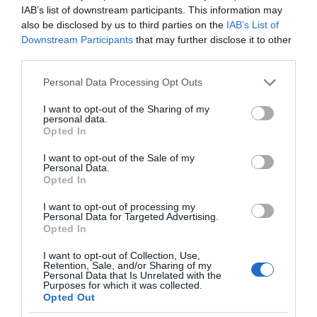
λειτουργούν στις περισσότερες χώρες της
IAB’s list of downstream participants. This information may
also be disclosed by us to third parties on the
IAB’s List of
Ευρωπαϊκής Ένωσης το οποίο θα παρέχει
Downstream Participants
that may further disclose it to other
κίνητρα για αναπτυξιακές πρωτοβουλίες
third parties.
ιδιαίτερα σε τομείς που δεν καλύπτονται
Please note that this website/app uses one or more Google
Personal Data Processing Opt Outs
επαρκώς από τους σημερινούς επενδυτές αλλά
services and may gather and store information including but
έχουν προστιθέμενη αξία για την οικονομία.
not limited to your visit or usage behaviour. You may click to
I want to opt-out of the Sharing of my
personal data.
grant or deny consent to Google and its third-party tags to
Opted In
Τα βασικά χαρακτηριστικά του
use your data for below specified purposes in below Google
consent section.
προσδιορίζονται στο προτεινόμενο σχέδιο
I want to opt-out of the Sale of my
Personal Data.
νόμου:
Opted In
I want to opt-out of processing my
Personal Data for Targeted Advertising.
Opted In
I want to opt-out of Collection, Use,
Retention, Sale, and/or Sharing of my
Personal Data that Is Unrelated with the
Purposes for which it was collected.
Opted Out