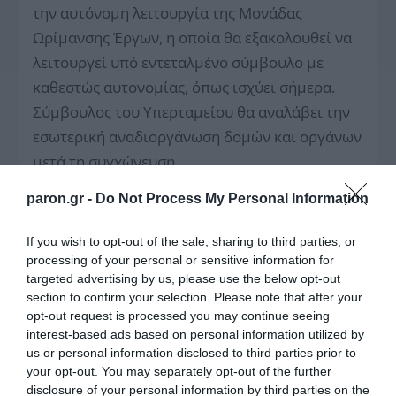
την αυτόνομη λειτουργία της Μονάδας
Ωρίμανσης Έργων, η οποία θα εξακολουθεί να
λειτουργεί υπό εντεταλμένο σύμβουλο με
καθεστώς αυτονομίας, όπως ισχύει σήμερα.
Σύμβουλος του Υπερταμείου θα αναλάβει την
εσωτερική αναδιοργάνωση δομών και οργάνων
μετά τη συγχώνευση.
Δημιουργείται το νέο Εθνικό Επενδυτικό
paron.gr -
Do Not Process My Personal Information
Ταμείο
If you wish to opt-out of the sale, sharing to third parties, or
Για τη δημιουργία του Ταμείου, το Υπερταμείο
processing of your personal or sensitive information for
targeted advertising by us, please use the below opt-out
θα διαθέσει 300 εκατομμύρια ευρώ, δηλαδή το
section to confirm your selection. Please note that after your
ήμισυ του ποσού που θα εισπράξει από την
opt-out request is processed you may continue seeing
επαναμεταβίβαση των μετοχών της ΕΥΔΑΠ και
interest-based ads based on personal information utilized by
us or personal information disclosed to third parties prior to
της ΕΥΑΘ στο Δημόσιο. Δημιουργείται έτσι ένα
your opt-out. You may separately opt-out of the further
επενδυτικό εργαλείο, αντίστοιχο με εκείνα που
disclosure of your personal information by third parties on the