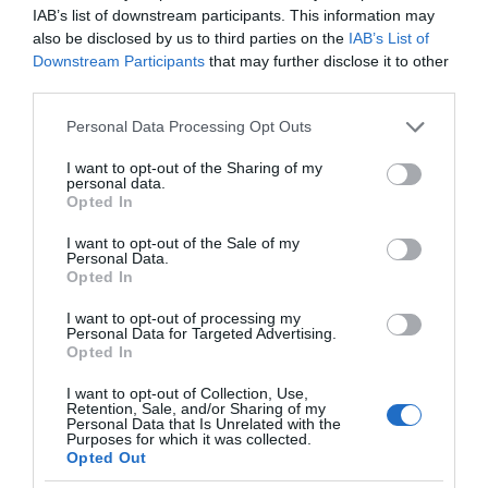
IAB’s list of downstream participants. This information may
also be disclosed by us to third parties on the
IAB’s List of
VIDCASTS
Downstream Participants
that may further disclose it to other
third parties.
Please note that this website/app uses one or more Google
ΠΑΥΛΟΣ ΜΑΡΙΝΑΚΗΣ: «ΔΕΝ ΗΘΕΛΑ ΝΑ ΑΦΗΣΩ ΣΤΟΝ
Personal Data Processing Opt Outs
services and may gather and store information including but
ΕΠΟΜΕΝΟ ΜΙΑ ΚΑΥΤΗ ΠΑΤΑΤΑ»
not limited to your visit or usage behaviour. You may click to
I want to opt-out of the Sharing of my
personal data.
Ο κυβερνητικός εκπρόσωπος,
grant or deny consent to Google and its third-party tags to
Opted In
Παύλος Μαρινάκης, ανοίγει τα
use your data for below specified purposes in below Google
consent section.
χαρτιά του στις «Τυπολογίες»
I want to opt-out of the Sale of my
Personal Data.
σε ένα vidcast που μιλάει για
Opted In
τις μεγάλες τομές στον χώρο
I want to opt-out of processing my
των Μέσων Μαζικής
Personal Data for Targeted Advertising.
Ενημέρωσης. Σε μια εφ’ όλης της ύλης
Opted In
συνέντευξη στον Βασίλη Κουφόπουλο, αναλύει
I want to opt-out of Collection, Use,
το χρονοδιάγραμμα για τις περιφερειακές και
Retention, Sale, and/or Sharing of my
Personal Data that Is Unrelated with the
ραδιοφωνικές άδειες, το πακέτο στήριξης των 80
Purposes for which it was collected.
εκατομμυρίων ευρώ για τον Τύπο, αλλά και την
Opted Out
πρωτοβουλία για την άρση της ανωνυμίας στο