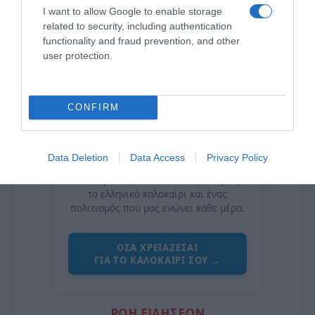
I want to allow Google to enable storage
related to security, including authentication
functionality and fraud prevention, and other
user protection.
CONFIRM
της Ζωής μας
Data Deletion
Data Access
Privacy Policy
Οι άνθρωποι, οι αυθεντικές ιστορίες,
το ελληνικό καλοκαίρι και ένας
πολιτισμός που μας ενώνει κάθε μέρα.
ΌΣΑ ΧΡΕΙΆΖΕΣΑΙ
ΓΙΑ ΤΟ ΚΑΛΟΚΑΊΡΙ ΣΟΥ →
ΡΟΗ ΕΙΔΗΣΕΩΝ