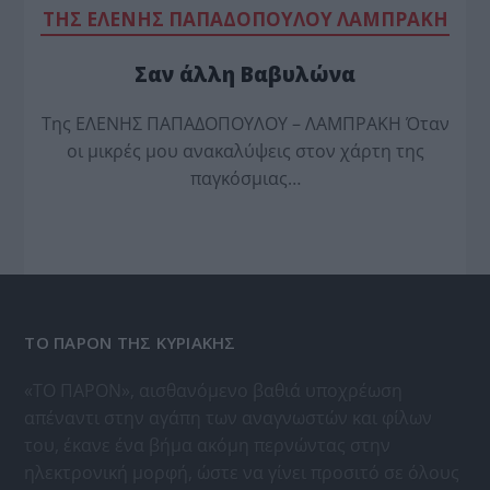
TΗΣ ΕΛΕΝΗΣ ΠΑΠΑΔΟΠΟΥΛΟΥ ΛΑΜΠΡΑΚΗ
Σαν άλλη Βαβυλώνα
Της ΕΛΕΝΗΣ ΠΑΠΑΔΟΠΟΥΛΟΥ – ΛΑΜΠΡΑΚΗ Όταν
οι μικρές μου ανακαλύψεις στον χάρτη της
παγκόσμιας…
ΤΟ ΠΑΡΟΝ ΤΗΣ ΚΥΡΙΑΚΗΣ
«ΤΟ ΠΑΡΟΝ», αισθανόμενο βαθιά υποχρέωση
απέναντι στην αγάπη των αναγνωστών και φίλων
του, έκανε ένα βήμα ακόμη περνώντας στην
ηλεκτρονική μορφή, ώστε να γίνει προσιτό σε όλους