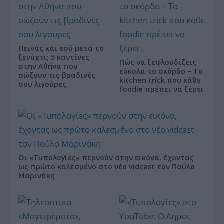
Πεινάς και εσύ μετά το
ξενύχτι; 5 καντίνες
Πώς να ξεφλουδίζεις
στην Αθήνα που
εύκολα το σκόρδο – Το
σώζουν τις βραδινές
kitchen trick που κάθε
σου λιγούρες
foodie πρέπει να ξέρει
Οι «Τυπολογίες» περνούν στην εικόνα, έχοντας
ως πρώτο καλεσμένο στο νέο vidcast τον Παύλο
Μαρινάκη