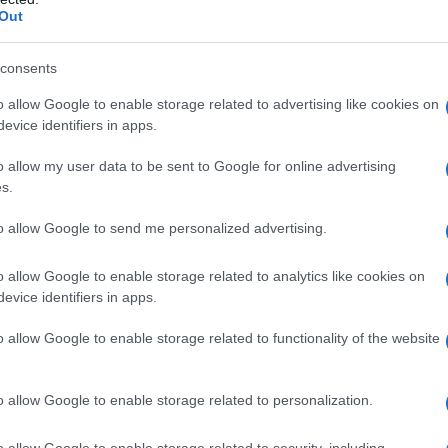
ΡΟ
Out
Πώς
consents
καλ
Αση
o allow Google to enable storage related to advertising like cookies on
Πα
evice identifiers in apps.
Ν. 
o allow my user data to be sent to Google for online advertising
δι
s.
Σπ.
«α
to allow Google to send me personalized advertising.
Λ. 
για
o allow Google to enable storage related to analytics like cookies on
evice identifiers in apps.
Β. 
πρα
o allow Google to enable storage related to functionality of the website
o allow Google to enable storage related to personalization.
o allow Google to enable storage related to security, including