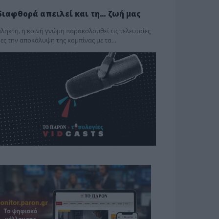
διαφθορά απειλεί και τη… ζωή μας
ληκτη, η κοινή γνώμη παρακολουθεί τις τελευταίες
ες την αποκάλυψη της κο­μπίνας με τα…