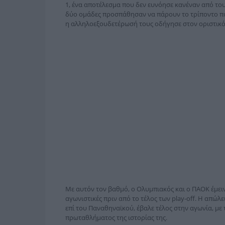
1, ένα αποτέλεσμα που δεν ευνόησε κανέναν από το
δύο ομάδες προσπάθησαν να πάρουν το τρίποντο πο
η αλληλοεξουδετέρωσή τους οδήγησε στον οριστικό
Με αυτόν τον βαθμό, ο Ολυμπιακός και ο ΠΑΟΚ έμειν
αγωνιστικές πριν από το τέλος των play-off. Η απώλ
επί του Παναθηναϊκού, έβαλε τέλος στην αγωνία, με
πρωταθλήματος της ιστορίας της.