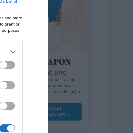
B’s List of
er and store
to grant or
ed purposes
της Ζωής μας
Οι άνθρωποι, οι αυθεντικές ιστορίες,
το ελληνικό καλοκαίρι και ένας
πολιτισμός που μας ενώνει κάθε μέρα.
ΌΣΑ ΧΡΕΙΆΖΕΣΑΙ
ΓΙΑ ΤΟ ΚΑΛΟΚΑΊΡΙ ΣΟΥ →