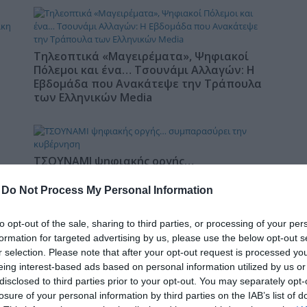
δια
Τηλεοπτικά «Μαγειρέματα», Ψηφιακοί
Πόλεμοι και ένα… Τσουνάμι Αλλαγών: Η
Εβδομάδα που Ανακάτεψε την Τράπουλα
των Ελληνικών Media
ΤΣΟΥΝΑΜΙ ψηφιακής οργής…
st
συμπαρασύρει την κυβέρνηση
-
Do Not Process My Personal Information
to opt-out of the sale, sharing to third parties, or processing of your per
formation for targeted advertising by us, please use the below opt-out s
Ο καιρός των επομένων ημερών:
r selection. Please note that after your opt-out request is processed y
Κανονικός Αύγουστος με δυνατούς
eing interest-based ads based on personal information utilized by us or
βοριάδες και σταδιακή άνοδο της
disclosed to third parties prior to your opt-out. You may separately opt-
θερμοκρασίας
losure of your personal information by third parties on the IAB’s list of