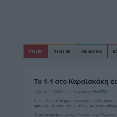
ΕΝΤΥΠΗ
ΠΟΛΙΤΙΚΗ
ΟΙΚΟΝΟΜΙΑ
Κ
Το 1-1 στο Καραϊσκάκη έ
10 Μαΐου, 2026
στις κατηγορίες
ΑΘΛΗΤΙΚΑ
,
Η ισοπαλία στο ντέρμπι του Φαλήρου ανάμεσα στο
οριστικά ο φετινός τίτλος, στέλνοντας το πρωτάθλη
Σε μια αναμέτρηση με υψηλή ένταση στο «Γεώργιος