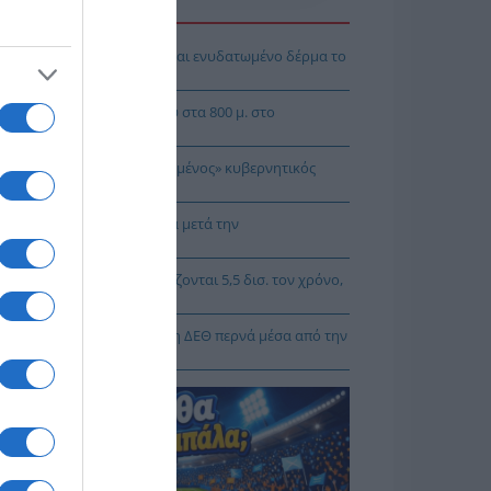
Η ΕΙΔΗΣΕΩΝ
 θα αποκτήσεις λαμπερό και ενυδατωμένο δέρμα το
οκαίρι
μένιο μετάλλιο η Ρούσσου στα 800 μ. στο
γκόσμιο Κ20
Γρηγοράκου: Ένας «πολιτισμένος» κυβερνητικός
άλογος
 Τσιτσίγκος: Η τρομοκρατία μετά την
πομυθοποίησή» της
Κυρίζογλου: Οι δήμοι χρειάζονται 5,5 δισ. τον χρόνο,
 να μην «μπαίνουν μέσα»
Κορκίδης: Ο δρόμος προς τη ΔΕΘ περνά μέσα από την
γματική οικονομία