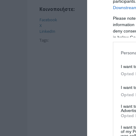
participants
Downstream 
Κοινοποιήστε:
Please note
Facebook
information 
X
deny consent
LinkedIn
in below Go
Tags:
Persona
I want t
Opted 
I want t
Opted 
I want 
Advertis
Opted 
I want t
of my P
was col