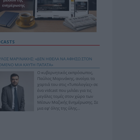
DCASTS
ΥΛΟΣ ΜΑΡΙΝΑΚΗΣ: «ΔΕΝ ΗΘΕΛΑ ΝΑ ΑΦΗΣΩ ΣΤΟΝ
ΟΜΕΝΟ ΜΙΑ ΚΑΥΤΗ ΠΑΤΑΤΑ»
Ο κυβερνητικός εκπρόσωπος,
Παύλος Μαρινάκης, ανοίγει τα
χαρτιά του στις «Τυπολογίες» σε
ένα vidcast που μιλάει για τις
μεγάλες τομές στον χώρο των
Μέσων Μαζικής Ενημέρωσης. Σε
μια εφ’ όλης της ύλης
συνέντευξη στον Βασίλη
φόπουλο, αναλύει το χρονοδιάγραμμα για τις
ιφερειακές και ραδιοφωνικές άδειες, το πακέτο
ριξης των 80 εκατομμυρίων ευρώ για τον Τύπο, αλλά
 την πρωτοβουλία για την άρση της ανωνυμίας στο