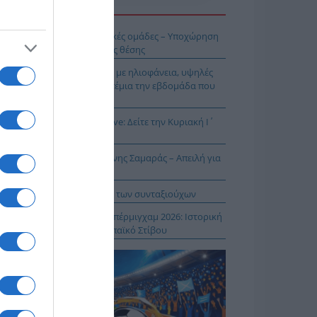
Η ΕΙΔΗΣΕΩΝ
ή εβδομάδα για τις ελληνικές ομάδες – Υποχώρηση
 μάχη διεκδίκησης της 10ης θέσης
σικός Δεκαπενταύγουστος με ηλιοφάνεια, υψηλές
μοκρασίες και ισχυρά μελτέμια την εβδομάδα που
εται
ρος και Θεία Λειτουργία live: Δείτε την Κυριακή Ι΄
τθαίου
ΠΑΡΟΝ: Ρυθμιστής ο Αντώνης Σαμαράς – Απειλή για
βληματίζει το κύμα φυγής των συνταξιούχων
ίστροφη μέτρηση για το Μπέρμιγχαμ 2026: Ιστορική
ηνική παρουσία στο Ευρωπαϊκό Στίβου