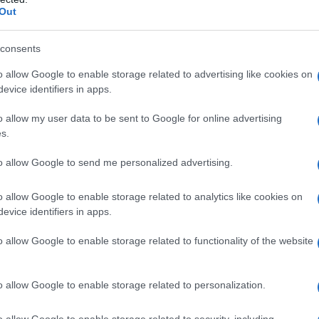
ΡΟ
Out
Κακ
consents
στη
Κλα
o allow Google to enable storage related to advertising like cookies on
θερ
evice identifiers in apps.
έρχ
o allow my user data to be sent to Google for online advertising
Όρθ
s.
Μα
ολεμικού λογοτέχνη Κώστα Ταχτσή, υπήρξε μια ανυπόταχτη
θερη και να αγαπηθεί. Ατύχησε και στα δύο. Υπέκυψε στη
ΤΟ 
to allow Google to send me personalized advertising.
 αυτήν.
ΝΔ
κή, σαρκαστική, μα τόσο οικεία, τόσο γνώριμη. Ειπωμένη
Προ
o allow Google to enable storage related to analytics like cookies on
στά. Από αυτούς τους ψίθυρους που είναι μαχαιριές στην
evice identifiers in apps.
Αντ
 «Ο γιος αυτηνής», ο Κώστας Ταχτσής, δολοφονήθηκε. Όπως
ελλ
εσκεπάσει την υποκρισία του.
o allow Google to enable storage related to functionality of the website
ρόσωπα στον κυρίως αυτοβιογραφικό συγγραφικό κόσμο του
αι το σημαντικότερο έργο του. Το «Τρίτο Στεφάνι». Που
 της αγίας ελληνικής οικογένειας. Κι αν το «Τρίτο Στεφάνι»
o allow Google to enable storage related to personalization.
τέρας του, ταυτίζεται με όλα τα κρυμμένα μυστικά, που κρατάμε
να στα υπόγεια της ψυχής μας.
o allow Google to enable storage related to security, including