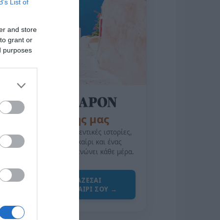
B’s List of
er and store
to grant or
ed purposes
της Ζωής μας
Οι άνθρωποι, οι αυθεντικές ιστορίες,
το ελληνικό καλοκαίρι και ένας
πολιτισμός που μας ενώνει κάθε μέρα.
ΌΣΑ ΧΡΕΙΆΖΕΣΑΙ
ΓΙΑ ΤΟ ΚΑΛΟΚΑΊΡΙ ΣΟΥ →