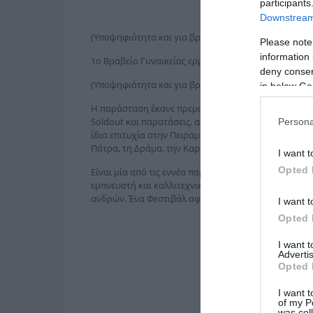
participants
Downstream 
(Υποψηφιότητα και για βραβείο καλύτερου Πρωτότυ
Please note
information 
1ο Βραβείο Γυναικείας ερμηνείας στα θεατρικά βραβε
deny consent
(Υποψηφιότητα και για βραβείο πρωτοεμφανιζόμενο
in below Go
Η παράσταση έκανε πρεμιέρα στο θέατρο VAULT τον
Soldout και παρατάσεις, αλλά και αξιοσημείωτα σχόλ
Persona
ίδια επιτυχία στην Πειραματική Σκηνή του ΘΟΚ στην
Πάτρα, τη Δράμα, την Καρδίτσα, το Αγρίνιο και την Κ
I want t
Opted 
Είναι μία από τις εννέα παραστάσεις του θεατρικού p
εμπνευστή και καλλιτεχνικό διευθυντή τον Δημήτρη 
ανδρών. Ένα Φεστιβάλ αφιερωμένο στη μνήμη της Χ
I want t
Opted 
I want 
Advertis
Opted 
I want t
of my P
was col