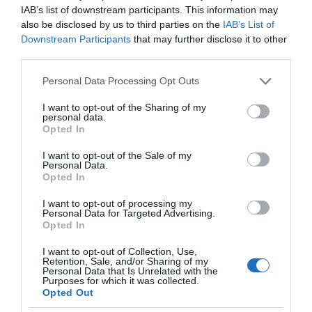
Χωνάκι ή κυπελλάκι; Σε
Αυτός είναι ο λόγος
IAB’s list of downstream participants. This information may
αυτά τα 5
που οι beauty lovers
also be disclosed by us to third parties on the
IAB’s List of
παγωτατζίδικα της
αντικαθιστούν το
Downstream Participants
that may further disclose it to other
Αθήνας η απάντηση
μαύρο μολύβι με καφέ
third parties.
είναι…και τα δύο!
το καλοκαίρι
Please note that this website/app uses one or more Google
Personal Data Processing Opt Outs
services and may gather and store information including but
not limited to your visit or usage behaviour. You may click to
I want to opt-out of the Sharing of my
personal data.
grant or deny consent to Google and its third-party tags to
Opted In
Αυτά είναι τα 4 prints στα μαγιό που θα βλέπεις
use your data for below specified purposes in below Google
σε κάθε παραλία φέτος!
consent section.
I want to opt-out of the Sale of my
Personal Data.
Opted In
I want to opt-out of processing my
Personal Data for Targeted Advertising.
Opted In
I want to opt-out of Collection, Use,
Retention, Sale, and/or Sharing of my
Personal Data that Is Unrelated with the
Purposes for which it was collected.
Πεινάς και εσύ μετά το
Opted Out
ξενύχτι; 5 καντίνες
Πώς να ξεφλουδίζεις
στην Αθήνα που