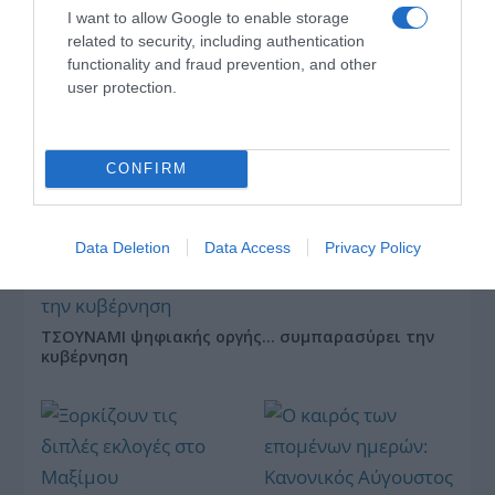
I want to allow Google to enable storage
related to security, including authentication
functionality and fraud prevention, and other
Τηλεοπτικά
user protection.
«Μαγειρέματα»,
Ψηφιακοί Πόλεμοι και
ένα… Τσουνάμι
Αλλαγών: Η Εβδομάδα
CONFIRM
που Ανακάτεψε την
Τράπουλα των
Ελληνικών Media
Data Deletion
Data Access
Privacy Policy
ΤΣΟΥΝΑΜΙ ψηφιακής οργής… συμπαρασύρει την
κυβέρνηση