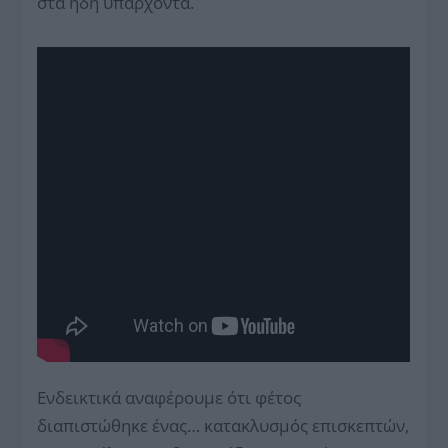
στα ήδη υπάρχοντα.
Ενδεικτικά αναφέρουμε ότι φέτος
διαπιστώθηκε ένας… κατακλυσμός επισκεπτών,