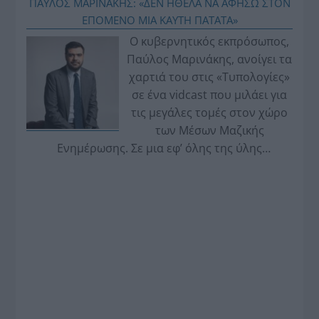
ΠΑΥΛΟΣ ΜΑΡΙΝΑΚΗΣ: «ΔΕΝ ΗΘΕΛΑ ΝΑ ΑΦΗΣΩ ΣΤΟΝ
ΕΠΟΜΕΝΟ ΜΙΑ ΚΑΥΤΗ ΠΑΤΑΤΑ»
Ο κυβερνητικός εκπρόσωπος,
Παύλος Μαρινάκης, ανοίγει τα
χαρτιά του στις «Τυπολογίες»
σε ένα vidcast που μιλάει για
τις μεγάλες τομές στον χώρο
των Μέσων Μαζικής
Ενημέρωσης. Σε μια εφ’ όλης της ύλης
συνέντευξη στον Βασίλη Κουφόπουλο, αναλύει
το χρονοδιάγραμμα για τις περιφερειακές και
ραδιοφωνικές άδειες, το πακέτο στήριξης των 80
εκατομμυρίων ευρώ για τον Τύπο, αλλά και την
πρωτοβουλία για την άρση της ανωνυμίας στο
διαδίκτυο.