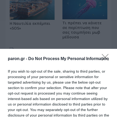
Τι πρέπει να κάνετε
Η Ναυτιλία εκπέμπει
σε περίπτωση που
«SOS»
σας τσιμπήσει μωβ
μέδουσα
paron.gr -
Do Not Process My Personal Information
Μουσικός νανουρίζει λιοντάρια παίζοντας το
«November rain» (βίντεο)
If you wish to opt-out of the sale, sharing to third parties, or
processing of your personal or sensitive information for
targeted advertising by us, please use the below opt-out
section to confirm your selection. Please note that after your
opt-out request is processed you may continue seeing
interest-based ads based on personal information utilized by
us or personal information disclosed to third parties prior to
your opt-out. You may separately opt-out of the further
disclosure of your personal information by third parties on the