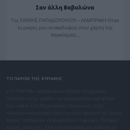
Σαν άλλη Βαβυλώνα
Της ΕΛΕΝΗΣ ΠΑΠΑΔΟΠΟΥΛΟΥ – ΛΑΜΠΡΑΚΗ Όταν
οι μικρές μου ανακαλύψεις στον χάρτη της
παγκόσμιας…
ΤΟ ΠΑΡΟΝ ΤΗΣ ΚΥΡΙΑΚΗΣ
«ΤΟ ΠΑΡΟΝ», αισθανόμενο βαθιά υποχρέωση
απέναντι στην αγάπη των αναγνωστών και φίλων
του, έκανε ένα βήμα ακόμη περνώντας στην
ηλεκτρονική μορφή, ώστε να γίνει προσιτό σε όλους
όσους επιθυμούν να γνωρίζουν τι γράφει, Έλληνες
και μη, όπου γης. Στην ηλεκτρονική μας έκδοση οι