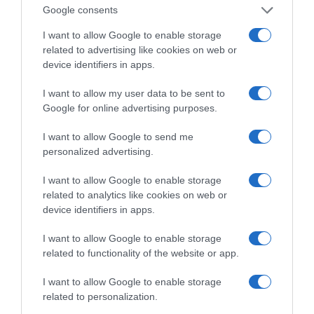
ΡΟΗ ΕΙΔΗΣΕΩΝ
Google consents
Πώς θα αποκτήσεις λαμπερό και ενυδατωμένο δέρμα
I want to allow Google to enable storage
related to advertising like cookies on web or
το καλοκαίρι
device identifiers in apps.
Ασημένιο μετάλλιο η Ρούσσου στα 800 μ. στο
I want to allow my user data to be sent to
Παγκόσμιο Κ20
Google for online advertising purposes.
Ν. Γρηγοράκου: Ένας «πολιτισμένος» κυβερνητικός
διάλογος
I want to allow Google to send me
personalized advertising.
Σπ. Τσιτσίγκος: Η τρομοκρατία μετά την
«απομυθοποίησή» της
I want to allow Google to enable storage
related to analytics like cookies on web or
Λ. Κυρίζογλου: Οι δήμοι χρειάζονται 5,5 δισ. τον
device identifiers in apps.
χρόνο, για να μην «μπαίνουν μέσα»
I want to allow Google to enable storage
Β. Κορκίδης: Ο δρόμος προς τη ΔΕΘ περνά μέσα από
related to functionality of the website or app.
την πραγματική οικονομία
I want to allow Google to enable storage
related to personalization.