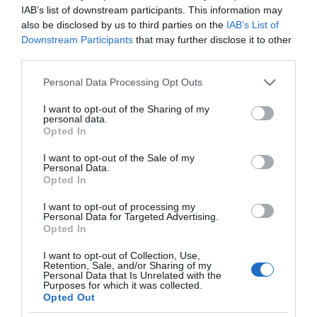
IAB’s list of downstream participants. This information may
also be disclosed by us to third parties on the
IAB’s List of
Downstream Participants
that may further disclose it to other
third parties.
Please note that this website/app uses one or more Google
Personal Data Processing Opt Outs
services and may gather and store information including but
not limited to your visit or usage behaviour. You may click to
I want to opt-out of the Sharing of my
personal data.
grant or deny consent to Google and its third-party tags to
Opted In
use your data for below specified purposes in below Google
consent section.
I want to opt-out of the Sale of my
της Ζωής μας
Personal Data.
Opted In
Οι άνθρωποι, οι αυθεντικές ιστορίες,
το ελληνικό καλοκαίρι και ένας
I want to opt-out of processing my
πολιτισμός που μας ενώνει κάθε μέρα.
Personal Data for Targeted Advertising.
Opted In
ΌΣΑ ΧΡΕΙΆΖΕΣΑΙ
I want to opt-out of Collection, Use,
ΓΙΑ ΤΟ ΚΑΛΟΚΑΊΡΙ ΣΟΥ →
Retention, Sale, and/or Sharing of my
Personal Data that Is Unrelated with the
Purposes for which it was collected.
Opted Out