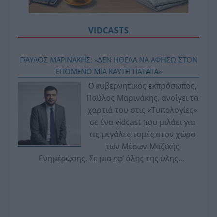
VIDCASTS
ΠΑΥΛΟΣ ΜΑΡΙΝΑΚΗΣ: «ΔΕΝ ΗΘΕΛΑ ΝΑ ΑΦΗΣΩ ΣΤΟΝ
ΕΠΟΜΕΝΟ ΜΙΑ ΚΑΥΤΗ ΠΑΤΑΤΑ»
Ο κυβερνητικός εκπρόσωπος,
Παύλος Μαρινάκης, ανοίγει τα
χαρτιά του στις «Τυπολογίες»
σε ένα vidcast που μιλάει για
τις μεγάλες τομές στον χώρο
των Μέσων Μαζικής
Ενημέρωσης. Σε μια εφ’ όλης της ύλης
συνέντευξη στον Βασίλη Κουφόπουλο, αναλύει
το χρονοδιάγραμμα για τις περιφερειακές και
ραδιοφωνικές άδειες, το πακέτο στήριξης των 80
εκατομμυρίων ευρώ για τον Τύπο, αλλά και την