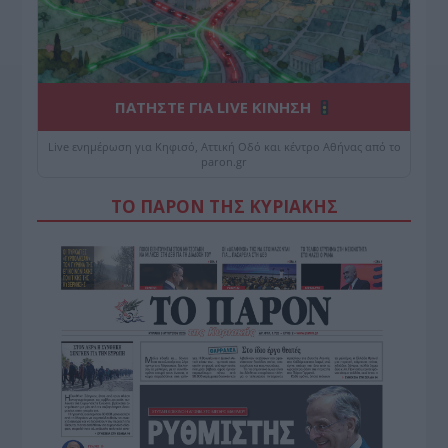
ΠΑΤΗΣΤΕ ΓΙΑ LIVE ΚΙΝΗΣΗ
Live ενημέρωση για Κηφισό, Αττική Οδό και κέντρο Αθήνας από το
paron.gr
ΤΟ ΠΑΡΟΝ ΤΗΣ ΚΥΡΙΑΚΗΣ