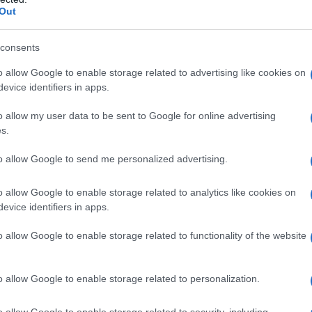
Πόλεμοι και ένα… Τσουνάμι Αλλαγών: Η
ΡΟ
Out
Εβδομάδα που Ανακάτεψε την Τράπουλα
των Ελληνικών Media
Κακ
consents
στη
Κλα
o allow Google to enable storage related to advertising like cookies on
θερ
evice identifiers in apps.
ΤΣΟΥΝΑΜΙ ψηφιακής οργής…
έρχ
st
συμπαρασύρει την κυβέρνηση
o allow my user data to be sent to Google for online advertising
Όρθ
s.
Μα
ΤΟ 
to allow Google to send me personalized advertising.
ΝΔ
Ο καιρός των επομένων ημερών:
Προ
o allow Google to enable storage related to analytics like cookies on
Κανονικός Αύγουστος με δυνατούς
evice identifiers in apps.
Αντ
βοριάδες και σταδιακή άνοδο της
ελλ
θερμοκρασίας
o allow Google to enable storage related to functionality of the website
o allow Google to enable storage related to personalization.
o allow Google to enable storage related to security, including