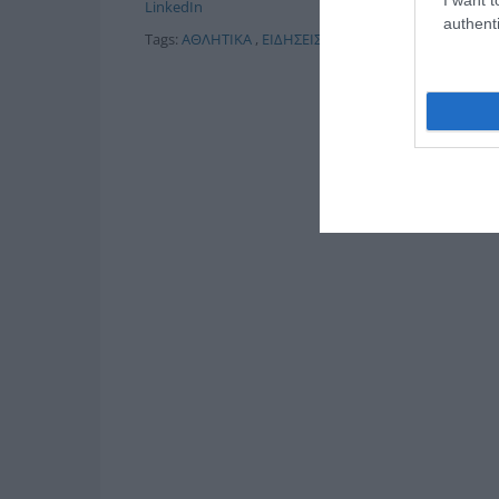
LinkedIn
authenti
Tags:
ΑΘΛΗΤΙΚΑ
,
ΕΙΔΗΣΕΙΣ
,
ΠΑΟΚ
,
Ραζβάν Λουτσέσ