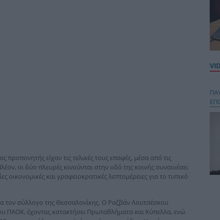
VI
ΠΑ
ΕΠ
ς προπονητής είχαν τις τελικές τους επαφές, μέσα από τις
έον, οι δύο πλευρές κινούνται στην οδό της κοινής συναινέσει
ες οικονομικές και γραφειοκρατικές λεπτομέρειες για το τυπικό
Κου
περ
ια τον σύλλογο της Θεσσαλονίκης. Ο Ραζβάν Λουτσέσκου
στή
του ΠΑΟΚ, έχοντας κατακτήσει Πρωταθλήματα και Κύπελλα, ενώ
και