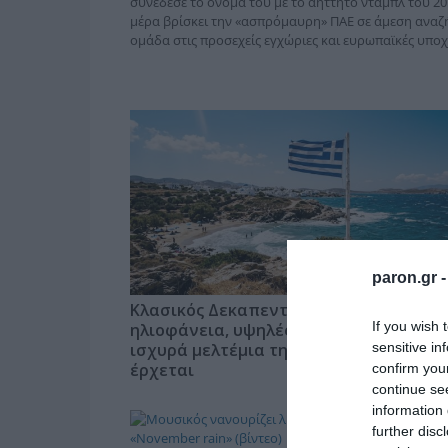
συνέδεσε το όνομά του με το αήττητο νταμπλ του 20
μέρα βρίσκει την «ασπρόμαυρη» ΠΑΕ σε άμεση αναζή
ομάδα στις προσεχείς εγχώριες και ευρωπαϊκές υποχ
paron.gr 
Κλασικός Δεκαπενταύγουστος με
If you wish 
ηλιοφάνεια, υψηλές θερμοκρασίες και
sensitive in
ισχυρά μελτέμια την εβδομάδα που
έρχεται
confirm you
continue se
information 
further disc