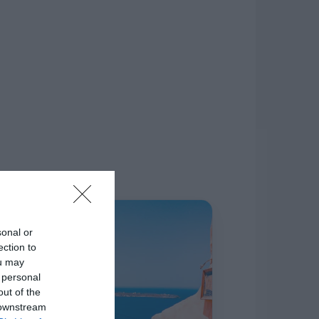
δίκτυο.
Η ΣΤΗΛΗ ΜΑΣ
sonal or
ection to
ou may
 personal
out of the
 downstream