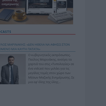
DCASTS
ΥΛΟΣ ΜΑΡΙΝΑΚΗΣ: «ΔΕΝ ΗΘΕΛΑ ΝΑ ΑΦΗΣΩ ΣΤΟΝ
ΟΜΕΝΟ ΜΙΑ ΚΑΥΤΗ ΠΑΤΑΤΑ»
Ο κυβερνητικός εκπρόσωπος,
Παύλος Μαρινάκης, ανοίγει τα
χαρτιά του στις «Τυπολογίες» σε
ένα vidcast που μιλάει για τις
μεγάλες τομές στον χώρο των
Μέσων Μαζικής Ενημέρωσης. Σε
μια εφ’ όλης της ύλης
συνέντευξη στον Βασίλη
φόπουλο, αναλύει το χρονοδιάγραμμα για τις
ιφερειακές και ραδιοφωνικές άδειες, το πακέτο
ριξης των 80 εκατομμυρίων ευρώ για τον Τύπο, αλλά
 την πρωτοβουλία για την άρση της ανωνυμίας στο