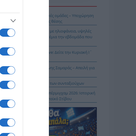
Η ΕΙΔΗΣΕΩΝ
ή εβδομάδα για τις ελληνικές ομάδες – Υποχώρηση
 μάχη διεκδίκησης της 10ης θέσης
σικός Δεκαπενταύγουστος με ηλιοφάνεια, υψηλές
μοκρασίες και ισχυρά μελτέμια την εβδομάδα που
εται
ρος και Θεία Λειτουργία live: Δείτε την Κυριακή Ι΄
τθαίου
ΠΑΡΟΝ: Ρυθμιστής ο Αντώνης Σαμαράς – Απειλή για
βληματίζει το κύμα φυγής των συνταξιούχων
ίστροφη μέτρηση για το Μπέρμιγχαμ 2026: Ιστορική
ηνική παρουσία στο Ευρωπαϊκό Στίβου