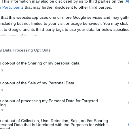
. This information may also be disclosed by us to third parties on the
IA
Χωνάκι ή κυπελλάκι; Σε αυτά τα 5
Participants
that may further disclose it to other third parties.
παγωτατζίδικα της Αθήνας η απάντηση
είναι…και τα δύο!
 that this website/app uses one or more Google services and may gath
including but not limited to your visit or usage behaviour. You may click 
 to Google and its third-party tags to use your data for below specifi
ogle consent section.
s
Αυτά είναι τα 4 prints στα μαγιό που θα
φέ
βλέπεις σε κάθε παραλία φέτος!
l Data Processing Opt Outs
o opt-out of the Sharing of my personal data.
In
Πώς να ξεφλουδίζεις εύκολα το σκόρδο –
o opt-out of the Sale of my Personal Data.
Το kitchen trick που κάθε foodie πρέπει
In
να ξέρει
to opt-out of processing my Personal Data for Targeted
ing.
In
o opt-out of Collection, Use, Retention, Sale, and/or Sharing
Τηλεοπτικά «Μαγειρέματα», Ψηφιακοί
ersonal Data that Is Unrelated with the Purposes for which it
lected.