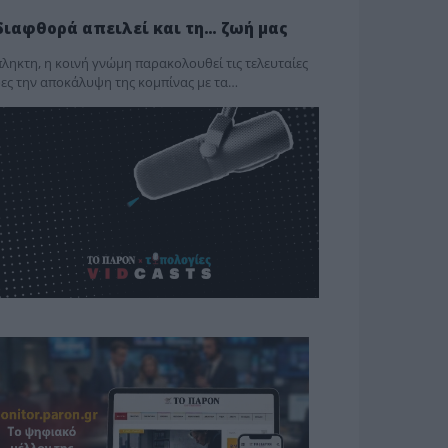
διαφθορά απειλεί και τη… ζωή μας
ληκτη, η κοινή γνώμη παρακολουθεί τις τελευταίες
ες την αποκάλυψη της κο­μπίνας με τα…