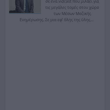
σε ένα vidcast που μιλάει για
τις μεγάλες τομές στον χώρο
των Μέσων Μαζικής
Ενημέρωσης. Σε μια εφ’ όλης της ύλης
συνέντευξη στον Βασίλη Κουφόπουλο, αναλύει
το χρονοδιάγραμμα για τις περιφερειακές και
ραδιοφωνικές άδειες, το πακέτο στήριξης των 80
εκατομμυρίων ευρώ για τον Τύπο, αλλά και την
πρωτοβουλία για την άρση της ανωνυμίας στο
διαδίκτυο.