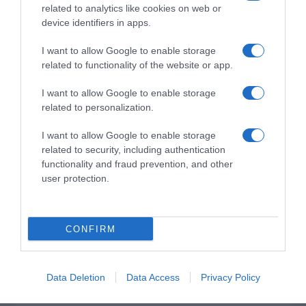
related to analytics like cookies on web or
device identifiers in apps.
I want to allow Google to enable storage
related to functionality of the website or app.
I want to allow Google to enable storage
related to personalization.
I want to allow Google to enable storage
related to security, including authentication
functionality and fraud prevention, and other
user protection.
*ΤΑ ΆΝΘΗ ΤΟΥ ΚΑΚΟΎ*
Ο Μητσοτάκης κάνει σχέδια για την
CONFIRM
Ελλάδα του 2030, ο Ανδρουλάκης για
εκείνη του 2035, ώρα είναι να βγει κι
Data Deletion
Data Access
Privacy Policy
ο Βελόπουλος…