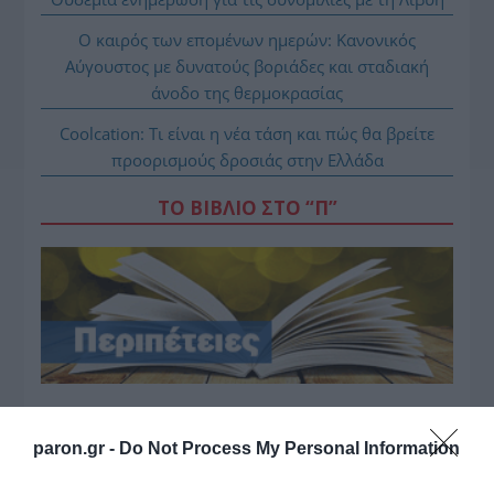
Ο καιρός των επομένων ημερών: Κανονικός
Αύγουστος με δυνατούς βοριάδες και σταδιακή
άνοδο της θερμοκρασίας
Coolcation: Τι είναι η νέα τάση και πώς θα βρείτε
προορισμούς δροσιάς στην Ελλάδα
ΤΟ ΒΙΒΛΙΟ ΣΤΟ “Π”
paron.gr -
Do Not Process My Personal Information