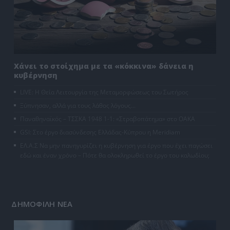
Χάνει το στοίχημα με τα «κόκκινα» δάνεια η
κυβέρνηση
LIVE: Η Θεία Λειτουργία της Μεταμορφώσεως του Σωτήρος
Ξύπνησαν, αλλά για τους λάθος λόγους…
Παναθηναϊκός – ΤΣΣΚΑ 1948 1-1: «Στραβοπάτημα» στο ΟΑΚΑ
GSI: Στο έργο διασύνδεσης Ελλάδας-Κύπρου η Meridiam
ΕΛ.Α.Σ Να μην πανηγυρίζει η κυβέρνηση για έργο που έχει παγώσει
εδώ και έναν χρόνο – Πότε θα ολοκληρωθεί το έργο του καλωδίου;
ΔΗΜΟΦΙΛΗ ΝΕΑ