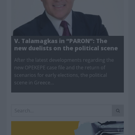
V. Talamagkas in “PARON”: The
new duelists on the political scene
After the latest developments regarding the
new OPEKEPE case file and the return of
scenarios for early elections, the political
scene in Greece…