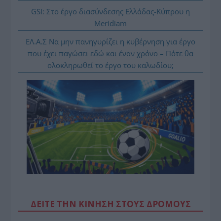
GSI: Στο έργο διασύνδεσης Ελλάδας-Κύπρου η
Meridiam
ΕΛ.Α.Σ Να μην πανηγυρίζει η κυβέρνηση για έργο
που έχει παγώσει εδώ και έναν χρόνο – Πότε θα
ολοκληρωθεί το έργο του καλωδίου;
ΔΕΙΤΕ ΤΗΝ ΚΙΝΗΣΗ ΣΤΟΥΣ ΔΡΌΜΟΥΣ