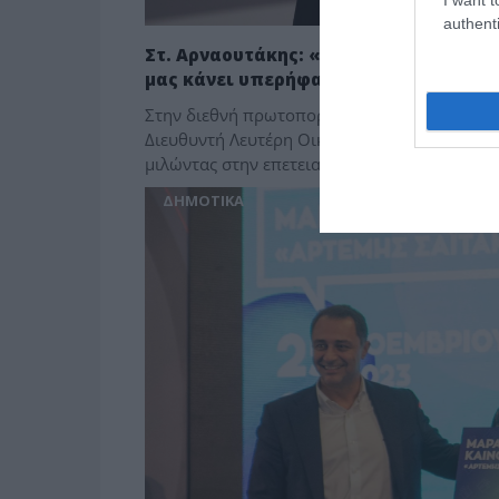
authenti
Στ. Αρναουτάκης: «Η Περιφέρεια Κρήτης
μας κάνει υπερήφανους».
Στην διεθνή πρωτοπορία του ΙΤΕ και στην π
Διευθυντή Λευτέρη Οικονόμου, αναφέρθηκε 
μιλώντας στην επετειακή […]
ΔΗΜΟΤΙΚΑ