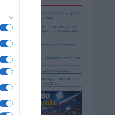
Η ΕΙΔΗΣΕΩΝ
ή εβδομάδα για τις ελληνικές ομάδες – Υποχώρηση
 μάχη διεκδίκησης της 10ης θέσης
σικός Δεκαπενταύγουστος με ηλιοφάνεια, υψηλές
μοκρασίες και ισχυρά μελτέμια την εβδομάδα που
εται
ρος και Θεία Λειτουργία live: Δείτε την Κυριακή Ι΄
τθαίου
ΠΑΡΟΝ: Ρυθμιστής ο Αντώνης Σαμαράς – Απειλή για
βληματίζει το κύμα φυγής των συνταξιούχων
ίστροφη μέτρηση για το Μπέρμιγχαμ 2026: Ιστορική
ηνική παρουσία στο Ευρωπαϊκό Στίβου