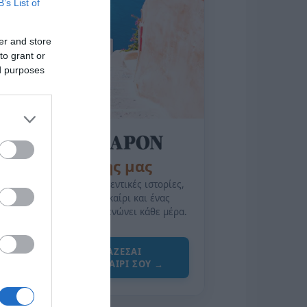
B’s List of
er and store
to grant or
ed purposes
της Ζωής μας
Οι άνθρωποι, οι αυθεντικές ιστορίες,
το ελληνικό καλοκαίρι και ένας
πολιτισμός που μας ενώνει κάθε μέρα.
ΌΣΑ ΧΡΕΙΆΖΕΣΑΙ
ΓΙΑ ΤΟ ΚΑΛΟΚΑΊΡΙ ΣΟΥ →