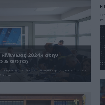
Η 
Έκπ
μέρ
η «Μίνωας 2024» στην
ΕΟ & ΦΩΤΟ)
και συμμετέχουν όλοι οι εμπλεκόμενοι φορείς και υπηρεσίες»
4» στην…