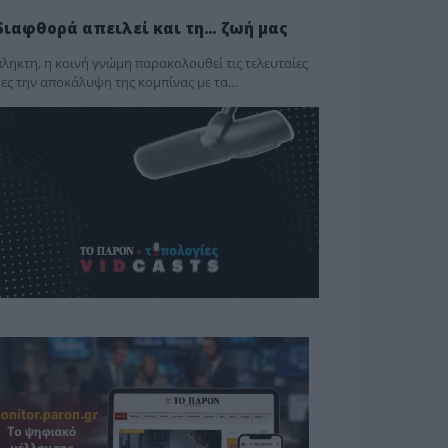
διαφθορά απειλεί και τη… ζωή μας
ληκτη, η κοινή γνώμη παρακολουθεί τις τελευταίες
ες την αποκάλυψη της κο­μπίνας με τα…